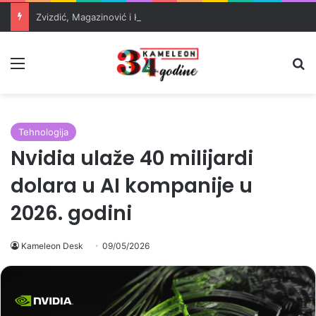
Zvizdić, Magazinović i Kojović traže poseban status za Memorijalni centar Srebrenica
Meni
Pr
Tehnologija
Nvidia ulaže 40 milijardi
dolara u AI kompanije u
2026. godini
Kameleon Desk
09/05/2026