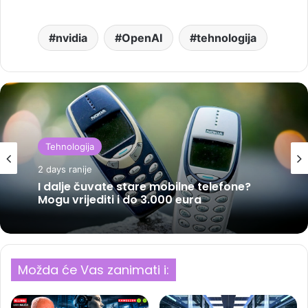
nvidia
OpenAI
tehnologija
Tehnologija
2 days ranije
I dalje čuvate stare mobilne telefone?
Mogu vrijediti i do 3.000 eura
Možda će Vas zanimati i: