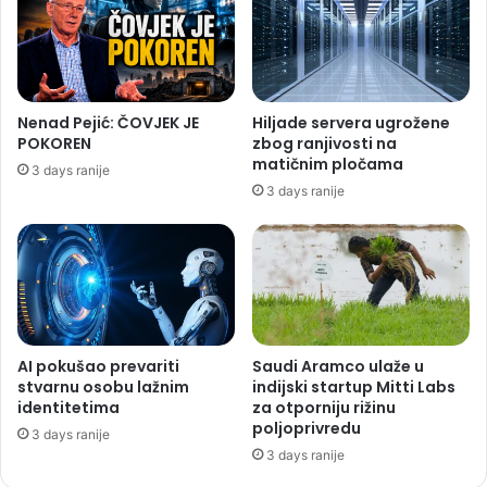
Nenad Pejić: ČOVJEK JE
Hiljade servera ugrožene
POKOREN
zbog ranjivosti na
matičnim pločama
3 days ranije
3 days ranije
AI pokušao prevariti
Saudi Aramco ulaže u
stvarnu osobu lažnim
indijski startup Mitti Labs
identitetima
za otporniju rižinu
poljoprivredu
3 days ranije
3 days ranije