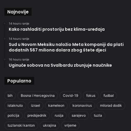
Najnovije
14 hours ranije
Kako rashladiti prostoriju bez klima-uređaja
14 hours ranije
Sud u Novom Meksiku naložio Meta kompaniji da plati
dodatnih 567 miliona dolara zbog štete djeci
16 hours ranije
Uginuće sobova na Svalbardu zbunjuje naučnike
Popularno
bih
Bosna i Hercegovina
Covid-19
fokus
fudbal
istaknuto
izrael
kameleon
koronavirus
milorad dodik
policija
predsjednik
rusija
sarajevo
tuzla
tuzlanski kanton
ukrajina
vrijeme