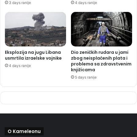
3 days ranije
4 days ranije
Eksplozija na jugu Libana
Dio zeničkih rudara u jami
usmrtila izraelske vojnike
zbog neisplaćenih plata i
problema sa zdravstvenim
4 days ranije
knjižicama
5 days ranije
O Kameleonu