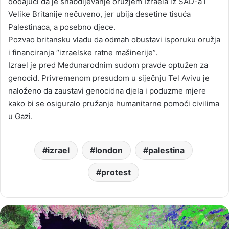
dodajući da je snabdijevanje oružjem Izraela iz SAD-a i
Velike Britanije nečuveno, jer ubija desetine tisuća
Palestinaca, a posebno djece.
Pozvao britansku vladu da odmah obustavi isporuku oružja
i financiranja “izraelske ratne mašinerije”.
Izrael je pred Međunarodnim sudom pravde optužen za
genocid. Privremenom presudom u siječnju Tel Avivu je
naloženo da zaustavi genocidna djela i poduzme mjere
kako bi se osiguralo pružanje humanitarne pomoći civilima
u Gazi.
izrael
london
palestina
protest