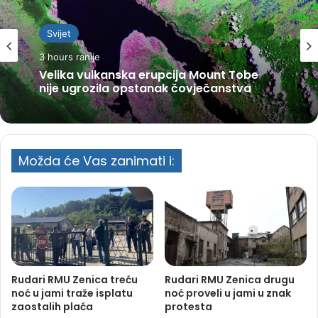
Svijet
3 hours ranije
Velika vulkanska erupcija Mount Tobe
nije ugrozila opstanak čovječanstva
Možda će Vas zanimati i:
Rudari RMU Zenica treću
Rudari RMU Zenica drugu
noć u jami traže isplatu
noć proveli u jami u znak
zaostalih plaća
protesta