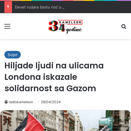
Devet rudara šestu noć u jami Raspotočje traži isplatu dugovanih plaća
Meni
Pr
Svijet
Hiljade ljudi na ulicama
Londona iskazale
solidarnost sa Gazom
radiokameleon
28/04/2024