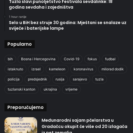
Tuzla slavi punoljetstvo Festivala sevdalinke: 18
godina sevdaha i zajedništva
1 hour ranije
Selo u BiH bez struje 30 godina: Mještani se snalaze uz
svijeće i baterijske lampe
Popularno
bih
Bosna i Hercegovina
Covid-19
fokus
fudbal
istaknuto
izrael
kameleon
koronavirus
milorad dodik
policija
predsjednik
rusija
sarajevo
tuzla
tuzlanski kanton
ukrajina
vrijeme
Preporučujemo
Međunarodni sajam pčelarstva u
Gradačcu okupit će više od 20 izlagača
iz pet zemalja