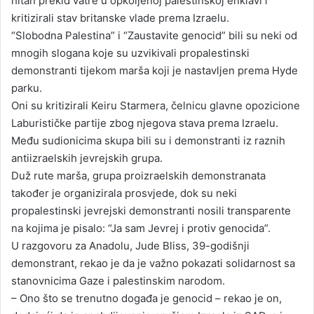
hitan prekid vatre u opkoljenoj palestinskoj enklavi i
kritizirali stav britanske vlade prema Izraelu.
“Slobodna Palestina” i “Zaustavite genocid” bili su neki od
mnogih slogana koje su uzvikivali propalestinski
demonstranti tijekom marša koji je nastavljen prema Hyde
parku.
Oni su kritizirali Keiru Starmera, čelnicu glavne opozicione
Laburističke partije zbog njegova stava prema Izraelu.
Među sudionicima skupa bili su i demonstranti iz raznih
antiizraelskih jevrejskih grupa.
Duž rute marša, grupa proizraelskih demonstranata
također je organizirala prosvjede, dok su neki
propalestinski jevrejski demonstranti nosili transparente
na kojima je pisalo: “Ja sam Jevrej i protiv genocida”.
U razgovoru za Anadolu, Jude Bliss, 39-godišnji
demonstrant, rekao je da je važno pokazati solidarnost sa
stanovnicima Gaze i palestinskim narodom.
– Ono što se trenutno događa je genocid – rekao je on,