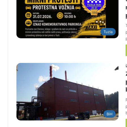
Tuzla
BiH