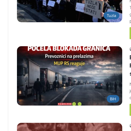
Tuzla
BiH