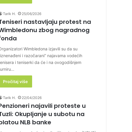
Tarik H.
25/06/2026
Teniseri nastavljaju protest na
Wimbledonu zbog nagradnog
fonda
Organizatori Wimbledona izjavili su da su
„iznenađeni i razočarani“ najavama vodećih
tenisera i teniserki da će i na ovogodišnjem
turniru…
Pročitaj više
Tarik H.
22/04/2026
Penzioneri najavili proteste u
Tuzli: Okupljanje u subotu na
platou NLB banke