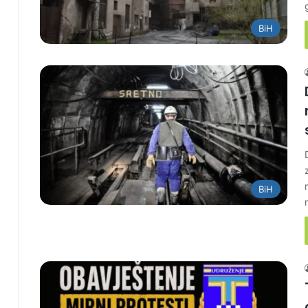
BiH
BiH