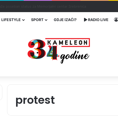
ka: učenik ubio babu i dedu, pa pucao na nastavnike i đake
LIFESTYLE
SPORT
GDJE IZAĆI?
RADIO LIVE
protest