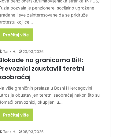
Nova penzionerska/umirovljenička stranka (NPUS)
Tuzla pozvala je penzionere, socijalno ugrožene
građane i sve zainteresovane da se pridruže
protestu koji će…
Pročitaj više
Tarik H.
23/03/2026
Blokade na granicama BiH:
Prevoznici zaustavili teretni
saobraćaj
Na više graničnih prelaza u Bosni i Hercegovini
jutros je obustavljen teretni saobraćaj nakon što su
domaći prevoznici, okupljeni u…
Pročitaj više
Tarik H.
05/03/2026