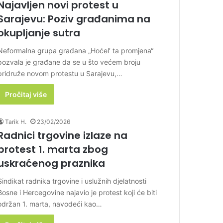
Najavljen novi protest u
Sarajevu: Poziv građanima na
okupljanje sutra
Neformalna grupa građana „Hoćel’ ta promjena“
pozvala je građane da se u što većem broju
pridruže novom protestu u Sarajevu,…
Pročitaj više
Tarik H.
23/02/2026
Radnici trgovine izlaze na
protest 1. marta zbog
uskraćenog praznika
Sindikat radnika trgovine i uslužnih djelatnosti
Bosne i Hercegovine najavio je protest koji će biti
održan 1. marta, navodeći kao…