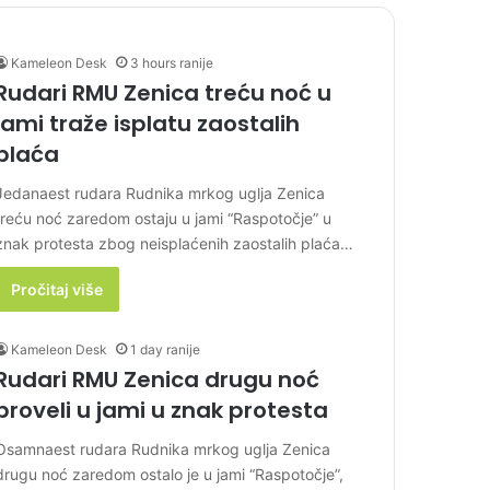
Kameleon Desk
3 hours ranije
Rudari RMU Zenica treću noć u
jami traže isplatu zaostalih
plaća
Jedanaest rudara Rudnika mrkog uglja Zenica
treću noć zaredom ostaju u jami “Raspotočje” u
znak protesta zbog neisplaćenih zaostalih plaća…
Pročitaj više
Kameleon Desk
1 day ranije
Rudari RMU Zenica drugu noć
proveli u jami u znak protesta
Osamnaest rudara Rudnika mrkog uglja Zenica
drugu noć zaredom ostalo je u jami “Raspotočje”,