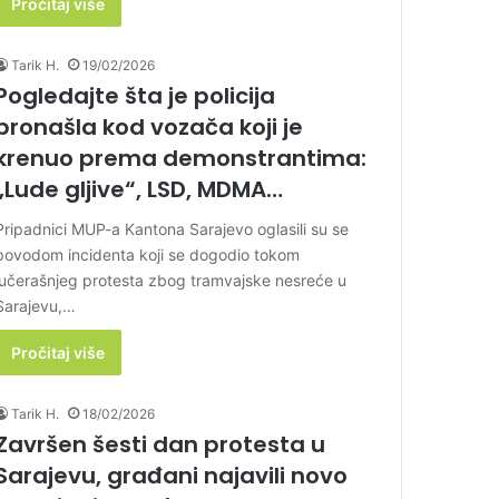
Pročitaj više
Tarik H.
19/02/2026
Pogledajte šta je policija
pronašla kod vozača koji je
krenuo prema demonstrantima:
„Lude gljive“, LSD, MDMA…
Pripadnici MUP-a Kantona Sarajevo oglasili su se
povodom incidenta koji se dogodio tokom
jučerašnjeg protesta zbog tramvajske nesreće u
Sarajevu,…
Pročitaj više
Tarik H.
18/02/2026
Završen šesti dan protesta u
Sarajevu, građani najavili novo