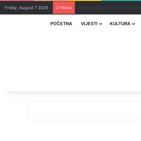
Friday, August 7 2026
U fokusu
Masakr u školi u blizini Bangko
POČETNA
VIJESTI
KULTURA