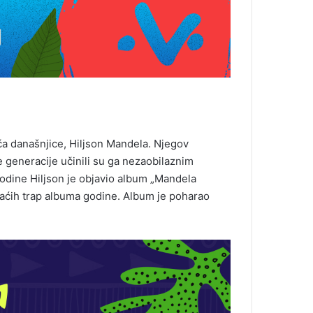
ača današnjice, Hiljson Mandela. Njegov
ve generacije učinili su ga nezaobilaznim
dine Hiljson je objavio album „Mandela
omaćih trap albuma godine. Album je poharao