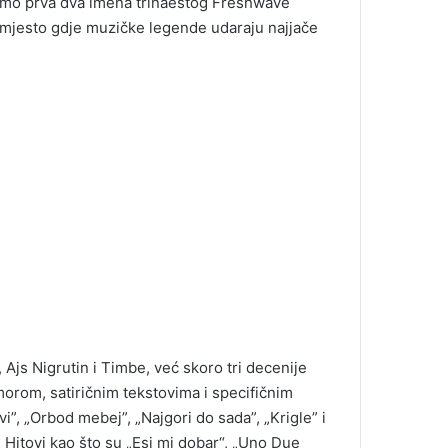
samo prva dva imena trinaestog Freshwave
i mjesto gdje muzičke legende udaraju najjače
 Ajs Nigrutin i Timbe, već skoro tri decenije
rom, satiričnim tekstovima i specifičnim
”, „Orbod mebej”, „Najgori do sada”, „Krigle” i
. Hitovi kao što su „Esi mi dobar“, „Uno Due