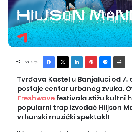
Facebook
X
LinkedIn
Pinterest
Messenger
Print
Podijelite
Tvrđava Kastel u Banjaluci od 7. 
postaje centar urbanog zvuka. O
Freshwave
festivala stižu kultni 
popularni trap izvođač Hiljson Man
vrhunski muzički spektakl!