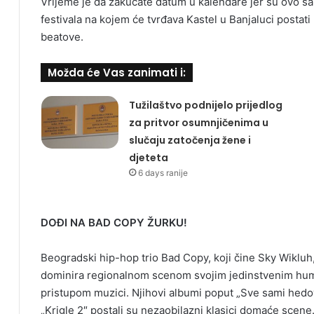
Vrijeme je da zakucate datum u kalendare jer su ovo 
festivala na kojem će tvrđava Kastel u Banjaluci postat
beatove.
Možda će Vas zanimati i:
Tužilaštvo podnijelo prijedlog
za pritvor osumnjičenima u
slučaju zatočenja žene i
djeteta
6 days ranije
DOĐI NA BAD COPY ŽURKU!
Beogradski hip-hop trio Bad Copy, koji čine Sky Wikluh,
dominira regionalnom scenom svojim jedinstvenim humo
pristupom muzici. Njihovi albumi poput „Sve sami hedovi
„Krigle 2″ postali su nezaobilazni klasici domaće scene