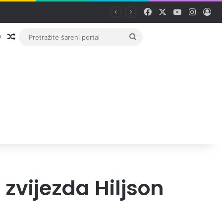
Facebook
X
YouTube
Instag
Pri
Prijava
Random članak
Pretražite
šareni
portal
zvijezda Hiljson