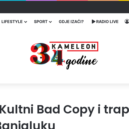
bog neisplaćenih plata i problema sa zdravstvenim knjižicama
LIFESTYLE
SPORT
GDJE IZAĆI?
RADIO LIVE
ultni Bad Copy i trap 
Banjaluku