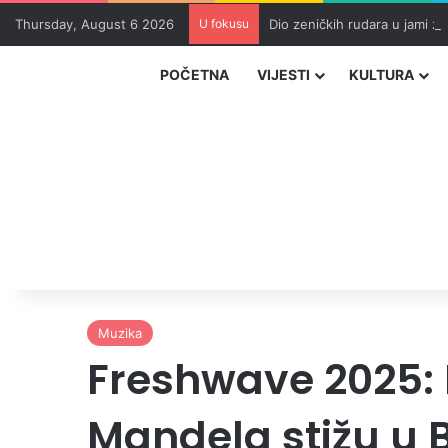
Thursday, August 6 2026
U fokusu
Dio zeničkih rudara u jami z
POČETNA
VIJESTI
KULTURA
Muzika
Freshwave 2025: K
Mandela stižu u 