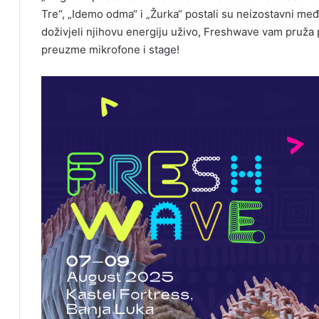
Tre“, „Idemo odma“ i „Žurka“ postali su neizostavni međ
doživjeli njihovu energiju uživo, Freshwave vam pruža p
preuzme mikrofone i stage!