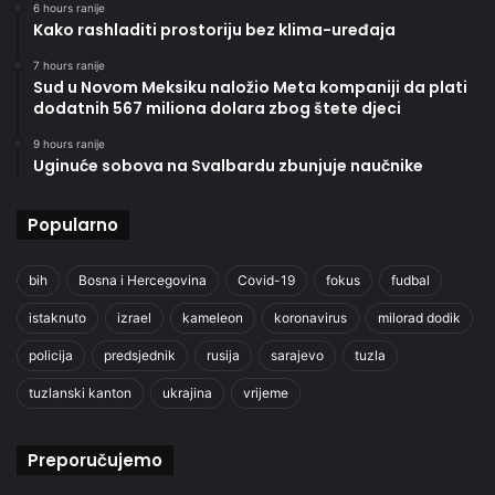
6 hours ranije
Kako rashladiti prostoriju bez klima-uređaja
7 hours ranije
Sud u Novom Meksiku naložio Meta kompaniji da plati
dodatnih 567 miliona dolara zbog štete djeci
9 hours ranije
Uginuće sobova na Svalbardu zbunjuje naučnike
Popularno
bih
Bosna i Hercegovina
Covid-19
fokus
fudbal
istaknuto
izrael
kameleon
koronavirus
milorad dodik
policija
predsjednik
rusija
sarajevo
tuzla
tuzlanski kanton
ukrajina
vrijeme
Preporučujemo