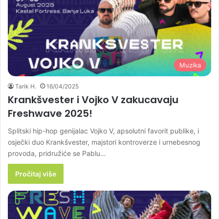
Muzika
Tarik H.
16/04/2025
Krankšvester i Vojko V zakucavaju
Freshwave 2025!
Splitski hip-hop genijalac Vojko V, apsolutni favorit publike, i
osječki duo Krankšvester, majstori kontroverze i urnebesnog
provoda, pridružiće se Pablu…
Pročitaj više