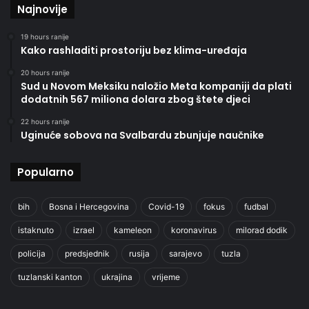
Najnovije
19 hours ranije
Kako rashladiti prostoriju bez klima-uređaja
20 hours ranije
Sud u Novom Meksiku naložio Meta kompaniji da plati
dodatnih 567 miliona dolara zbog štete djeci
22 hours ranije
Uginuće sobova na Svalbardu zbunjuje naučnike
Popularno
bih
Bosna i Hercegovina
Covid-19
fokus
fudbal
istaknuto
izrael
kameleon
koronavirus
milorad dodik
policija
predsjednik
rusija
sarajevo
tuzla
tuzlanski kanton
ukrajina
vrijeme