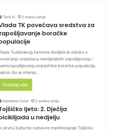
Tarik H.
2 weeks ranije
Vlada TK povećava sredstva za
zapošljavanje boračke
populacije
Vlada Tuzlanskog kantona donijela je odluku o
povećanju sredstava namijenjenih zapošljavanju i
samozapošljavanju pripadnika boračke populacije,
nakon što je interes…
Pročitaj više
Kameleon Desk
3 weeks ranije
Tojšićko ljeto: 2. Dječija
biciklijada u nedjelju
U okviru kulturno-zabavne manifestacije Tojšićko