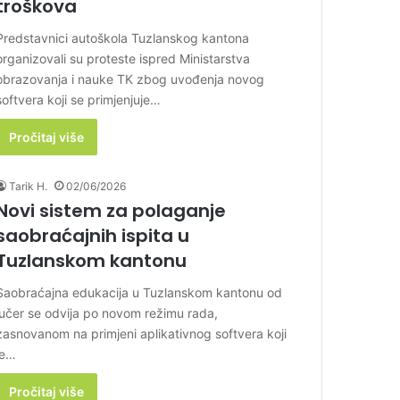
troškova
Predstavnici autoškola Tuzlanskog kantona
organizovali su proteste ispred Ministarstva
obrazovanja i nauke TK zbog uvođenja novog
softvera koji se primjenjuje…
Pročitaj više
Tarik H.
02/06/2026
Novi sistem za polaganje
saobraćajnih ispita u
Tuzlanskom kantonu
Saobraćajna edukacija u Tuzlanskom kantonu od
jučer se odvija po novom režimu rada,
zasnovanom na primjeni aplikativnog softvera koji
je…
Pročitaj više