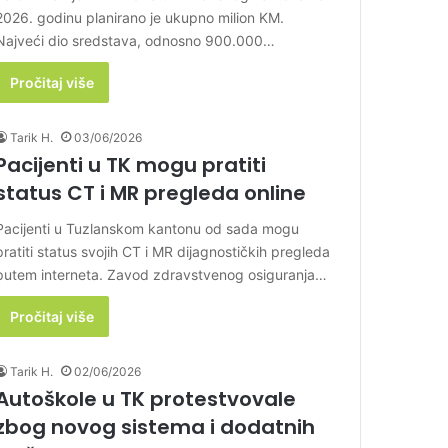
2026. godinu planirano je ukupno milion KM.
Najveći dio sredstava, odnosno 900.000…
Pročitaj više
Tarik H.
03/06/2026
Pacijenti u TK mogu pratiti
status CT i MR pregleda online
Pacijenti u Tuzlanskom kantonu od sada mogu
pratiti status svojih CT i MR dijagnostičkih pregleda
putem interneta. Zavod zdravstvenog osiguranja…
Pročitaj više
Tarik H.
02/06/2026
Autoškole u TK protestvovale
zbog novog sistema i dodatnih