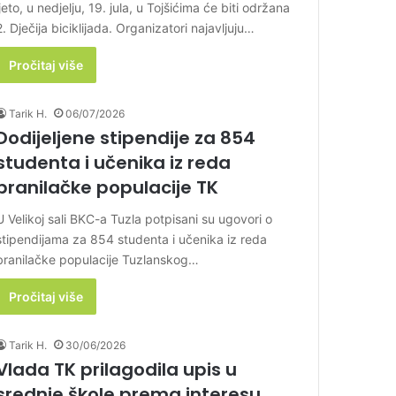
ljeto, u nedjelju, 19. jula, u Tojšićima će biti održana
2. Dječija biciklijada. Organizatori najavljuju…
Pročitaj više
Tarik H.
06/07/2026
Dodijeljene stipendije za 854
studenta i učenika iz reda
branilačke populacije TK
U Velikoj sali BKC-a Tuzla potpisani su ugovori o
stipendijama za 854 studenta i učenika iz reda
branilačke populacije Tuzlanskog…
Pročitaj više
Tarik H.
30/06/2026
Vlada TK prilagodila upis u
srednje škole prema interesu