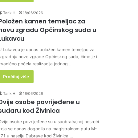
Tarik H.
18/06/2026
Položen kamen temeljac za
novu zgradu Općinskog suda u
Lukavcu
U Lukavcu je danas položen kamen temeljac za
izgradnju nove zgrade Općinskog suda, čime je i
zvanično počela realizacija jednog…
Pročitaj više
Tarik H.
16/06/2026
Dvije osobe povrijeđene u
sudaru kod Živinica
Dvije osobe povrijeđene su u saobraćajnoj nesreći
koja se danas dogodila na magistralnom putu M-
17.1 u naselju Dubrave kod Živinica.…