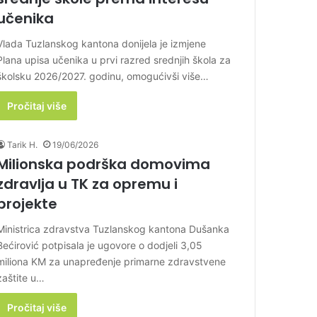
učenika
Vlada Tuzlanskog kantona donijela je izmjene
Plana upisa učenika u prvi razred srednjih škola za
školsku 2026/2027. godinu, omogućivši više…
Pročitaj više
Tarik H.
19/06/2026
Milionska podrška domovima
zdravlja u TK za opremu i
projekte
Ministrica zdravstva Tuzlanskog kantona Dušanka
Bećirović potpisala je ugovore o dodjeli 3,05
miliona KM za unapređenje primarne zdravstvene
zaštite u…
Pročitaj više