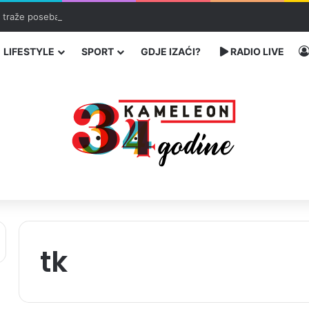
ć traže poseban status za Memorijalni centar Srebrenica
LIFESTYLE
SPORT
GDJE IZAĆI?
RADIO LIVE
tk