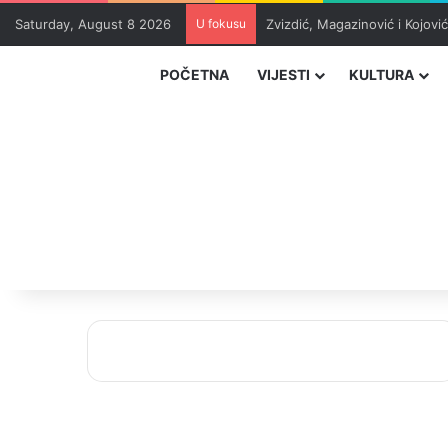
Saturday, August 8 2026
U fokusu
Zvizdić, Magazinović i Kojovi
POČETNA
VIJESTI
KULTURA