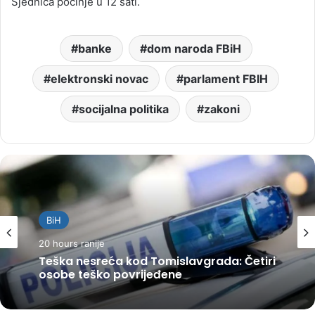
Sjednica počinje u 12 sati.
banke
dom naroda FBiH
elektronski novac
parlament FBIH
socijalna politika
zakoni
BiH
20 hours ranije
Teška nesreća kod Tomislavgrada: Četiri
osobe teško povrijeđene