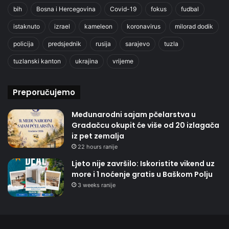
bih
Bosna i Hercegovina
Covid-19
fokus
fudbal
istaknuto
izrael
kameleon
koronavirus
milorad dodik
policija
predsjednik
rusija
sarajevo
tuzla
tuzlanski kanton
ukrajina
vrijeme
Preporučujemo
Međunarodni sajam pčelarstva u
Gradačcu okupit će više od 20 izlagača
iz pet zemalja
22 hours ranije
Ljeto nije završilo: Iskoristite vikend uz
more i 1 noćenje gratis u Baškom Polju
3 weeks ranije