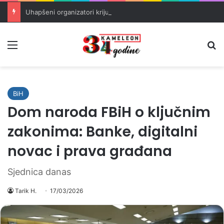
Uhapšeni organizatori krijumčarenja migranata preko BiH i Balkana
Meni
Pr
BiH
Dom naroda FBiH o ključnim
zakonima: Banke, digitalni
novac i prava građana
Sjednica danas
Tarik H.
17/03/2026