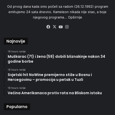
Od prvog dana kada smo počeli sa radom (26.12.1992) program
emitujemo 24 sata dnevno. Kameleon nikada nije stao, a boje
njegovog programa...
Opširnije
Facebook
X
YouTube
Instagram
Najnovije
18 hours ranije
Muškarac (71) i žena (59) dobili bliznakinje nakon 34
godine borbe
18 hours ranije
Svjetski hit NoWine premijerno stiže u Bosnu i
Hercegovinu – promocija u petak u Tuzli
18 hours ranije
Većina Amerikanaca protiv rata na Bliskom istoku
Popularno