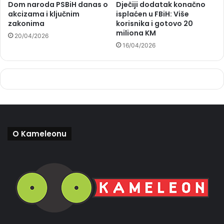
Dom naroda PSBiH danas o
Dječiji dodatak konačno
akcizama i ključnim
isplaćen u FBiH: Više
zakonima
korisnika i gotovo 20
miliona KM
20/04/2026
16/04/2026
O Kameleonu