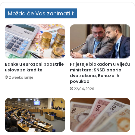
Možda će Vas zanimati i:
Banke u eurozoni pooštrile
Prijetnje blokadom u Vijeću
uslove za kredite
ministara: SNSD oborio
dva zakona, Bunoza ih
2 weeks ranije
povukao
22/04/2026