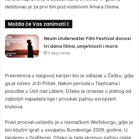
debitovao je za prvi tim pod vodstvom Amara Osima.
Možda će Vas zanimati i:
Neum Underwater Film Festival donosi
tri dana filma, umjetnosti i mora
3 days ranije
Prekretnica u njegovoj karijeri bio je odlazak u Češku, gdje
ga je odveo Jirži Plišek. Nakon perioda u Teplicama i
posudbe u Ústí nad Labem, Džeko je izrastao u jednog od
najboljih napadača lige i privukao pažnju evropskih
klubova.
Pravi procvat uslijedio je u njemačkom Wolfsburgu, gdje je
bio ključni igrač u osvajanju Bundeslige 2009. godine. U
tandemu s Grafiteom, Džeko je tada skrenuo pažnju cijele