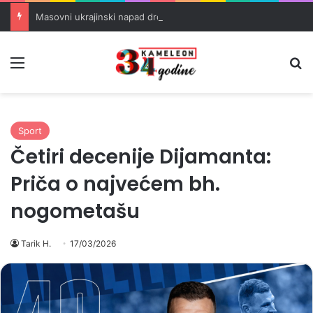
Masovni ukrajinski napad dronovima na rusku rafineriju u Tatarstanu
Meni
Pr
Sport
Četiri decenije Dijamanta:
Priča o najvećem bh.
nogometašu
Tarik H.
17/03/2026