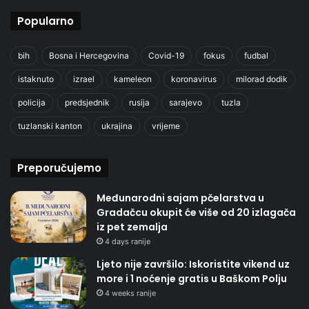
Popularno
bih
Bosna i Hercegovina
Covid-19
fokus
fudbal
istaknuto
izrael
kameleon
koronavirus
milorad dodik
policija
predsjednik
rusija
sarajevo
tuzla
tuzlanski kanton
ukrajina
vrijeme
Preporučujemo
Međunarodni sajam pčelarstva u
Gradačcu okupit će više od 20 izlagača
iz pet zemalja
4 days ranije
Ljeto nije završilo: Iskoristite vikend uz
more i 1 noćenje gratis u Baškom Polju
4 weeks ranije