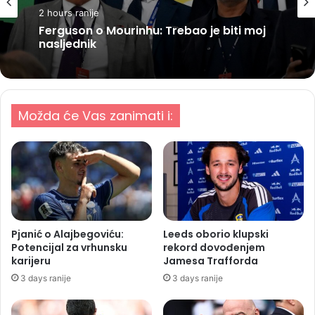
2 hours ranije
Ferguson o Mourinhu: Trebao je biti moj
nasljednik
Možda će Vas zanimati i:
Pjanić o Alajbegoviću:
Leeds oborio klupski
Potencijal za vrhunsku
rekord dovođenjem
karijeru
Jamesa Trafforda
3 days ranije
3 days ranije