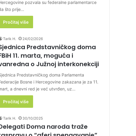
Hercegovine pozvala su federalne parlamentarce
da što prije…
Pročitaj više
Tarik H.
24/02/2026
Sjednica Predstavničkog doma
FBiH 11. marta, moguća i
vanredna o Južnoj interkonekciji
Sjednica Predstavničkog doma Parlamenta
Federacije Bosne i Hercegovine zakazana je za 11.
mart, a dnevni red je već utvrđen, uz…
Pročitaj više
Tarik H.
30/10/2025
Delegati Doma naroda traže
raspravu o “aferi spengavanje”