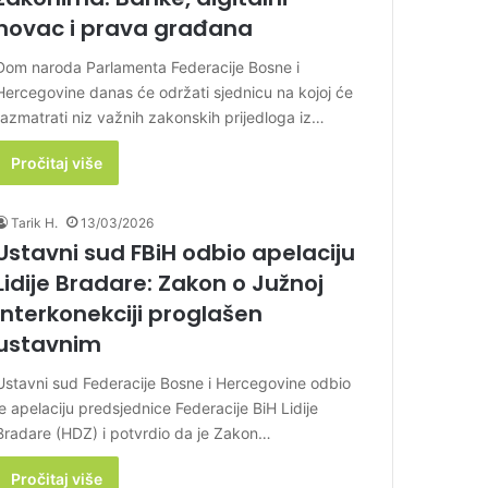
novac i prava građana
Dom naroda Parlamenta Federacije Bosne i
Hercegovine danas će održati sjednicu na kojoj će
razmatrati niz važnih zakonskih prijedloga iz…
Pročitaj više
Tarik H.
13/03/2026
Ustavni sud FBiH odbio apelaciju
Lidije Bradare: Zakon o Južnoj
interkonekciji proglašen
ustavnim
Ustavni sud Federacije Bosne i Hercegovine odbio
je apelaciju predsjednice Federacije BiH Lidije
Bradare (HDZ) i potvrdio da je Zakon…
Pročitaj više