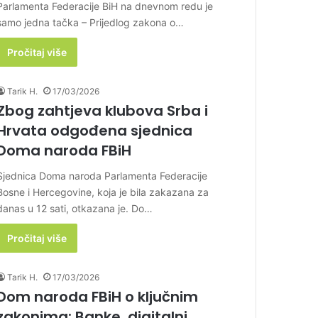
Parlamenta Federacije BiH na dnevnom redu je
samo jedna tačka – Prijedlog zakona o…
Pročitaj više
Tarik H.
17/03/2026
Zbog zahtjeva klubova Srba i
Hrvata odgođena sjednica
Doma naroda FBiH
Sjednica Doma naroda Parlamenta Federacije
Bosne i Hercegovine, koja je bila zakazana za
danas u 12 sati, otkazana je. Do…
Pročitaj više
Tarik H.
17/03/2026
Dom naroda FBiH o ključnim
zakonima: Banke, digitalni