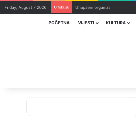
Friday, August 7 2026
U fokusu
Uhapšeni organizatori krijumčar
POČETNA
VIJESTI
KULTURA