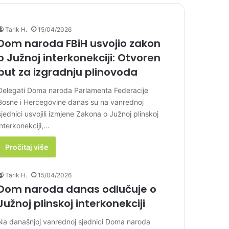
Tarik H.
15/04/2026
Dom naroda FBiH usvojio zakon
o Južnoj interkonekciji: Otvoren
put za izgradnju plinovoda
Delegati Doma naroda Parlamenta Federacije
Bosne i Hercegovine danas su na vanrednoj
sjednici usvojili izmjene Zakona o Južnoj plinskoj
interkonekciji,…
Pročitaj više
Tarik H.
15/04/2026
Dom naroda danas odlučuje o
Južnoj plinskoj interkonekciji
Na današnjoj vanrednoj sjednici Doma naroda