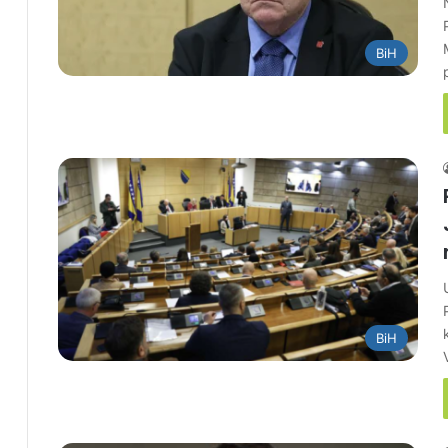
BiH
BiH