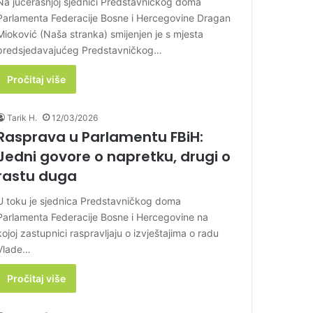
Na jučerašnjoj sjednici Predstavničkog doma
Parlamenta Federacije Bosne i Hercegovine Dragan
Mioković (Naša stranka) smijenjen je s mjesta
predsjedavajućeg Predstavničkog…
Pročitaj više
Tarik H.
12/03/2026
Rasprava u Parlamentu FBiH:
Jedni govore o napretku, drugi o
rastu duga
U toku je sjednica Predstavničkog doma
Parlamenta Federacije Bosne i Hercegovine na
kojoj zastupnici raspravljaju o izvještajima o radu
Vlade…
Pročitaj više