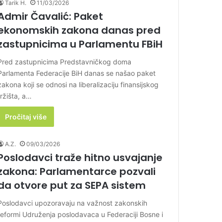
Tarik H.
11/03/2026
Admir Čavalić: Paket
ekonomskih zakona danas pred
zastupnicima u Parlamentu FBiH
Pred zastupnicima Predstavničkog doma
Parlamenta Federacije BiH danas se našao paket
zakona koji se odnosi na liberalizaciju finansijskog
tržišta, a…
Pročitaj više
A.Z.
09/03/2026
Poslodavci traže hitno usvajanje
zakona: Parlamentarce pozvali
da otvore put za SEPA sistem
Poslodavci upozoravaju na važnost zakonskih
reformi Udruženja poslodavaca u Federaciji Bosne i