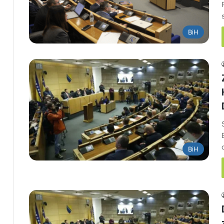
BiH
BiH