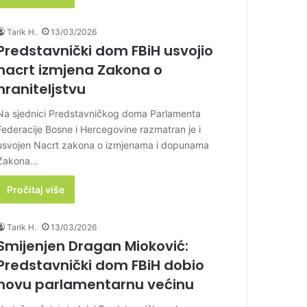
Tarik H.
13/03/2026
Predstavnički dom FBiH usvojio
nacrt izmjena Zakona o
hraniteljstvu
Na sjednici Predstavničkog doma Parlamenta
Federacije Bosne i Hercegovine razmatran je i
usvojen Nacrt zakona o izmjenama i dopunama
Zakona…
Pročitaj više
Tarik H.
13/03/2026
Smijenjen Dragan Mioković:
Predstavnički dom FBiH dobio
novu parlamentarnu većinu