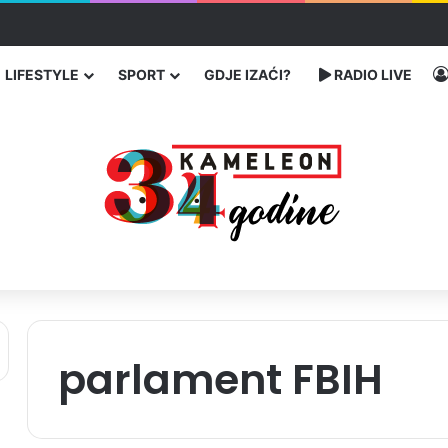
enja migranata preko BiH i Balkana
LIFESTYLE
SPORT
GDJE IZAĆI?
RADIO LIVE
parlament FBIH