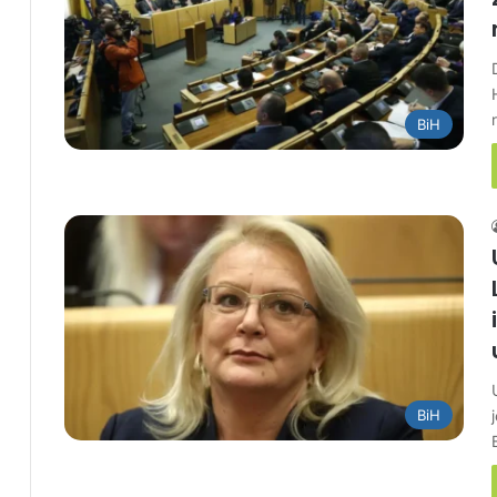
BiH
BiH