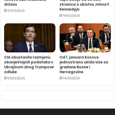
državu
stranica o ubistvu Johna F.
Kennedyja
27/03/2025
19/03/2025
CIA obustavila razmjenu
Od 1. januara Kosovo
obavještajnih podataka s
jednostrano ukida vize za
Ukrajinom zbog Trumpove
građane Bosne i
odluke
Hercegovine
05/03/2025
14/10/2024