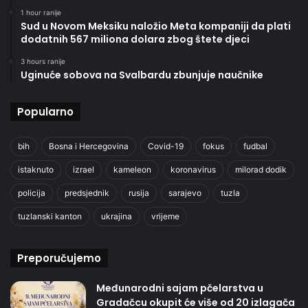
1 hour ranije
Sud u Novom Meksiku naložio Meta kompaniji da plati
dodatnih 567 miliona dolara zbog štete djeci
3 hours ranije
Uginuće sobova na Svalbardu zbunjuje naučnike
Popularno
bih
Bosna i Hercegovina
Covid-19
fokus
fudbal
istaknuto
izrael
kameleon
koronavirus
milorad dodik
policija
predsjednik
rusija
sarajevo
tuzla
tuzlanski kanton
ukrajina
vrijeme
Preporučujemo
Međunarodni sajam pčelarstva u
Gradačcu okupit će više od 20 izlagača