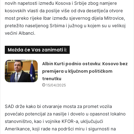
novih napetosti između Kosova i Srbije zbog namjere
kosovskih vlasti da poslije više od dva desetljeća otvore
most preko rijeke Ibar između sjevernog dijela Mitrovice,
pretežito naseljenog Srbima i južnog u kojem su u velikoj
većini Albanci.
Možda će Vas zanimati i:
Albin Kurti podnio ostavku: Kosovo bez
premijera u ključnom političkom
trenutku
15/04/2025
SAD drže kako bi otvaranje mosta za promet vozila
povećalo potencijal za nasilje i dovelo u opasnost lokalno
stanovništvo, kao i vojnike KFOR-a, uključujući
Amerikance, koji rade na podršci miru i sigurnosti na