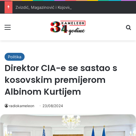
Zvizdić, Magazinović i Kojović traže poseban status za Memorijalni centar Srebrenica
Meni
Pr
Politika
Direktor CIA-e se sastao s
kosovskim premijerom
Albinom Kurtijem
radiokameleon
23/08/2024