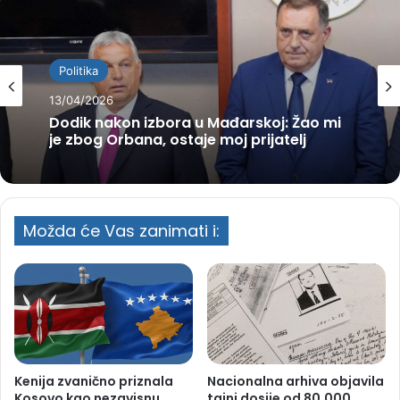
Politika
13/04/2026
Dodik nakon izbora u Mađarskoj: Žao mi
je zbog Orbana, ostaje moj prijatelj
Možda će Vas zanimati i:
Kenija zvanično priznala
Nacionalna arhiva objavila
Kosovo kao nezavisnu
tajni dosije od 80.000