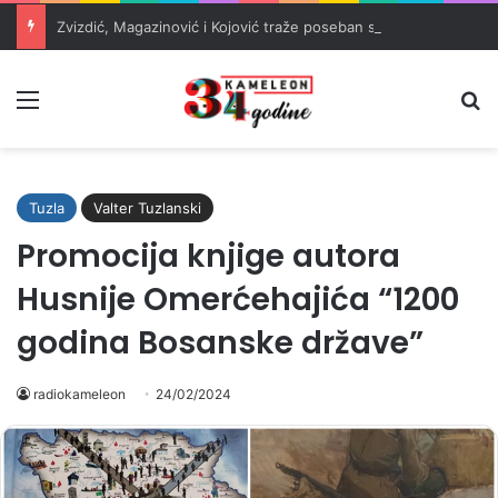
Zvizdić, Magazinović i Kojović traže poseban status za Memorijalni centar Srebrenica
Meni
Pr
Tuzla
Valter Tuzlanski
Promocija knjige autora
Husnije Omerćehajića “1200
godina Bosanske države”
radiokameleon
24/02/2024