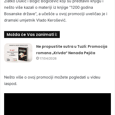
Zlatko Dukić i Bogić Bogićević koji su predtavili knjigu i
nešto više kazali o materiji iz knjige “1200 godina
Bosanske države”, a učešće u ovoj promociji uveličao je i
dramski umjetnik Vlado Kerošević.
Možda će Vas zanimati i:
Ne propustite sutra u Tuzli: Promocija
romana „Krivda“ Nenada Pejića
17/04/2026
Nešto više o ovoj promociji možete pogledati u videu
iaspod.