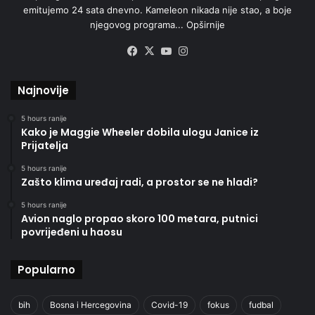
emitujemo 24 sata dnevno. Kameleon nikada nije stao, a boje
njegovog programa...
Opširnije
Facebook
X
YouTube
Instagram
Najnovije
5 hours ranije
Kako je Maggie Wheeler dobila ulogu Janice iz
Prijatelja
5 hours ranije
Zašto klima uređaj radi, a prostor se ne hladi?
5 hours ranije
Avion naglo propao skoro 100 metara, putnici
povrijeđeni u haosu
Popularno
bih
Bosna i Hercegovina
Covid-19
fokus
fudbal