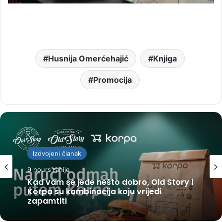
Husnija Omerćehajić
Knjiga
Promocija
Izdvojeni članak
Tuzla
9 hours ranije
10 hours ranije
Kad vam se jede nešto dobro, Old Story i
Korpa su kombinacija koju vrijedi
zapamtiti