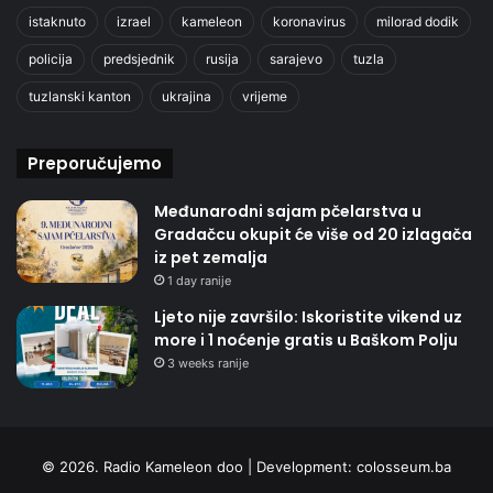
istaknuto
izrael
kameleon
koronavirus
milorad dodik
policija
predsjednik
rusija
sarajevo
tuzla
tuzlanski kanton
ukrajina
vrijeme
Preporučujemo
Međunarodni sajam pčelarstva u
Gradačcu okupit će više od 20 izlagača
iz pet zemalja
1 day ranije
Ljeto nije završilo: Iskoristite vikend uz
more i 1 noćenje gratis u Baškom Polju
3 weeks ranije
© 2026. Radio Kameleon doo | Development:
colosseum.ba