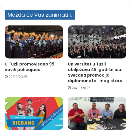
Grad Tuzla podržao 17 projekata za
razvoj poduzetništva i poljoprivrede
Možda će Vas zanimati i:
U Tuzli promovisano 99
Univerzitet u Tuzli
novih policajaca
obilježava 49. godišnjicu:
Svečana promocija
22/12/2025
diplomanata i magistara
24/11/2025