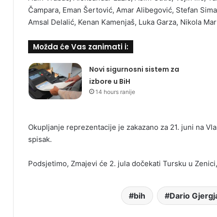
Čampara, Eman Šertović, Amar Alibegović, Stefan Simani
Amsal Delalić, Kenan Kamenjaš, Luka Garza, Nikola Marić
Možda će Vas zanimati i:
Novi sigurnosni sistem za
izbore u BiH
14 hours ranije
Okupljanje reprezentacije je zakazano za 21. juni na Vlaš
spisak.
Podsjetimo, Zmajevi će 2. jula dočekati Tursku u Zenici, 
bih
Dario Gjergj