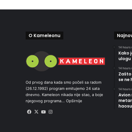
O Kameleonu
Najnov
14 hours 
Kako 
ulogu 
14 hours 
Zašto 
se ne 
Od prvog dana kada smo počeli sa radom
(26.12.1992) program emitujemo 24 sata
14 hours 
Avion
dnevno. Kameleon nikada nije stao, a boje
metara
njegovog programa...
Opširnije
haosu
Facebook
X
YouTube
Instagram