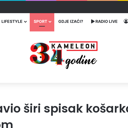
ć traže poseban status za Memorijalni centar Srebrenica
LIFESTYLE
SPORT
GDJE IZAĆI?
RADIO LIVE
avio širi spisak košar
jom