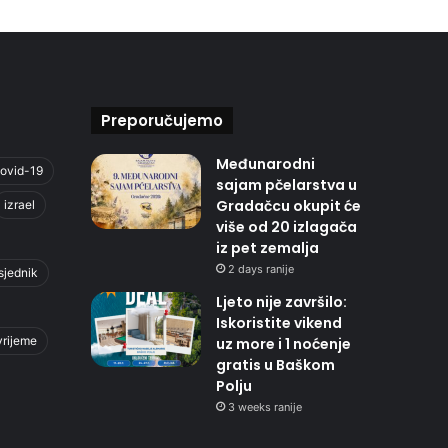
Preporučujemo
Međunarodni
ovid-19
sajam pčelarstva u
Gradačcu okupit će
izrael
više od 20 izlagača
iz pet zemalja
2 days ranije
sjednik
Ljeto nije završilo:
Iskoristite vikend
vrijeme
uz more i 1 noćenje
gratis u Baškom
Polju
3 weeks ranije