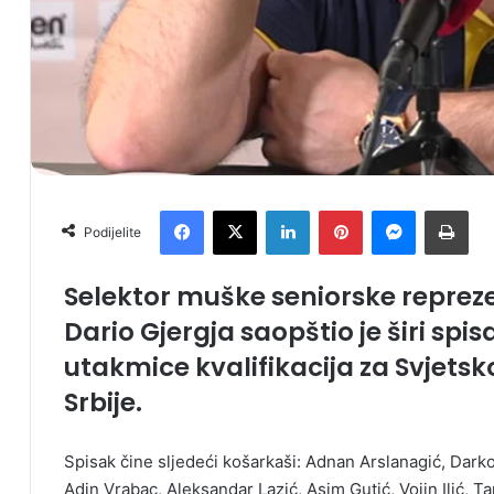
Facebook
X
LinkedIn
Pinterest
Messenger
Print
Podijelite
Selektor muške seniorske reprez
Dario Gjergja saopštio je širi spi
utakmice kvalifikacija za Svjetsk
Srbije.
Spisak čine sljedeći košarkaši: Adnan Arslanagić, Dark
Adin Vrabac, Aleksandar Lazić, Asim Gutić, Vojin Ilić, Ta