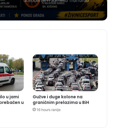
dovođenjem Jamesa Trafforda
ilo u jami
Gužve i duge kolone na
 prebačen u
graničnim prelazima u BiH
16 hours ranije