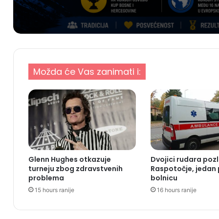
Možda će Vas zanimati i:
Glenn Hughes otkazuje
Dvojici rudara pozl
turneju zbog zdravstvenih
Raspotočje, jedan
problema
bolnicu
15 hours ranije
16 hours ranije