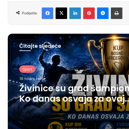
Facebook
X
LinkedIn
Pinterest
Messenger
Print
Podijelite
Čitajte sljedeće
Sport
16 hours ranije
Živinice su grad šampion
Ko danas osvaja za ovaj
grad?