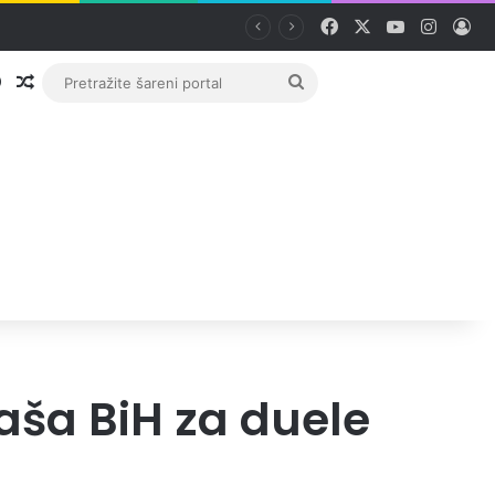
Facebook
X
YouTube
Instag
Pri
Prijava
Random članak
Pretražite
šareni
portal
kaša BiH za duele