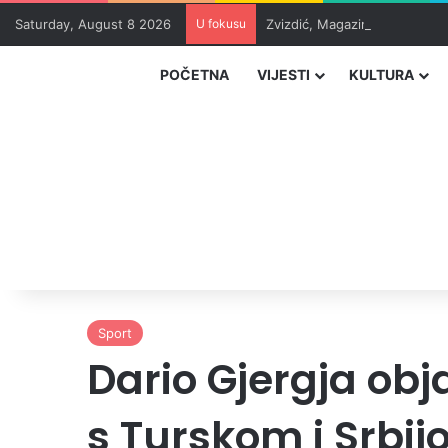
Saturday, August 8 2026
U fokusu
Zvizdić, Magazinović i Kojovi
POČETNA
VIJESTI
KULTURA
Sport
Dario Gjergja obj
s Turskom i Srbi