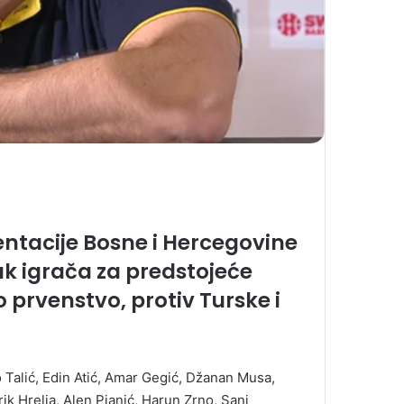
entacije Bosne i Hercegovine
sak igrača za predstojeće
o prvenstvo, protiv Turske i
o Talić, Edin Atić, Amar Gegić, Džanan Musa,
rik Hrelja, Alen Pjanić, Harun Zrno, Sani