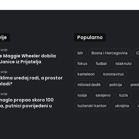
ije
Popularno
ranije
bih
Bosna i Hercegovina
C
je Maggie Wheeler dobila
Janice iz Prijatelja
fokus
fudbal
istaknuto
ranije
kameleon
koronavirus
klima uređaj radi, a prostor
hladi?
milorad dodik
policija
pred
ranije
rusija
sarajevo
tuzla
 naglo propao skoro 100
, putnici povrijeđeni u
tuzlanski kanton
ukrajina