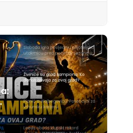
Sloboda igra posljednju prijateljsku
utakmicu pred početak sezone u
Gračanici
Živinice su grad šampiona: Ko
danas osvaja za ovaj grad?
a:
Pjanić o Alajbegoviću: Potencijal za
vrhunsku karijeru
Leeds oborio klupski rekord