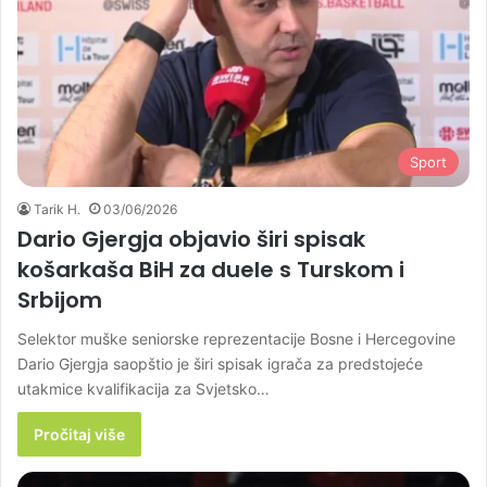
Sport
Tarik H.
03/06/2026
Dario Gjergja objavio širi spisak
košarkaša BiH za duele s Turskom i
Srbijom
Selektor muške seniorske reprezentacije Bosne i Hercegovine
Dario Gjergja saopštio je širi spisak igrača za predstojeće
utakmice kvalifikacija za Svjetsko…
Pročitaj više