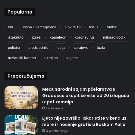
Popularno
bih
Bosna i Hercegovina
Covid-19
fokus
fudbal
istaknuto
izrael
kameleon
koronavirus
milorad dodik
policija
predsjednik
rusija
sarajevo
tuzla
tuzlanski kanton
ukrajina
vrijeme
Preporučujemo
Međunarodni sajam pčelarstva u
Gradačcu okupit će više od 20 izlagača
iz pet zemalja
1 day ranije
Ljeto nije završilo: Iskoristite vikend uz
more i 1 noćenje gratis u Baškom Polju
3 weeks ranije