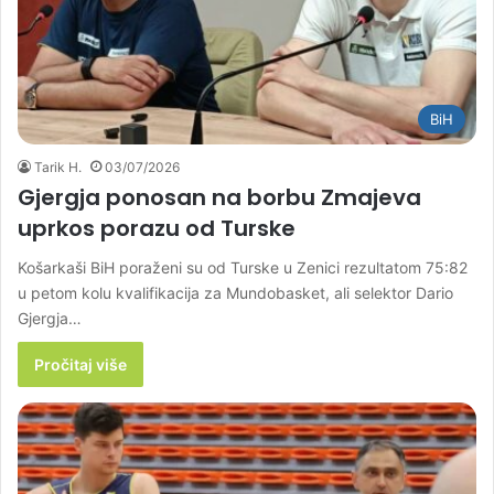
BiH
Tarik H.
03/07/2026
Gjergja ponosan na borbu Zmajeva
uprkos porazu od Turske
Košarkaši BiH poraženi su od Turske u Zenici rezultatom 75:82
u petom kolu kvalifikacija za Mundobasket, ali selektor Dario
Gjergja…
Pročitaj više