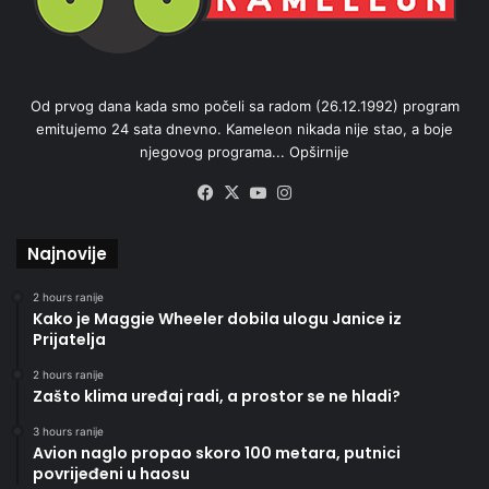
Od prvog dana kada smo počeli sa radom (26.12.1992) program
emitujemo 24 sata dnevno. Kameleon nikada nije stao, a boje
njegovog programa...
Opširnije
Facebook
X
YouTube
Instagram
Najnovije
2 hours ranije
Kako je Maggie Wheeler dobila ulogu Janice iz
Prijatelja
2 hours ranije
Zašto klima uređaj radi, a prostor se ne hladi?
3 hours ranije
Avion naglo propao skoro 100 metara, putnici
povrijeđeni u haosu