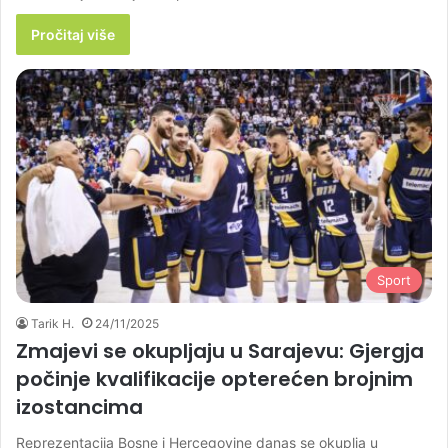
Pročitaj više
Sport
Tarik H.
24/11/2025
Zmajevi se okupljaju u Sarajevu: Gjergja
počinje kvalifikacije opterećen brojnim
izostancima
Reprezentacija Bosne i Hercegovine danas se okuplja u