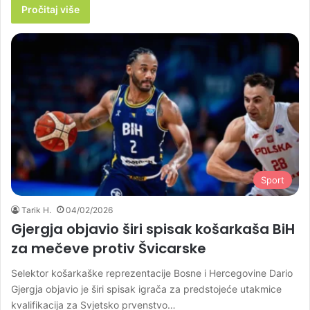
Pročitaj više
Sport
Tarik H.
04/02/2026
Gjergja objavio širi spisak košarkaša BiH
za mečeve protiv Švicarske
Selektor košarkaške reprezentacije Bosne i Hercegovine Dario
Gjergja objavio je širi spisak igrača za predstojeće utakmice
kvalifikacija za Svjetsko prvenstvo…