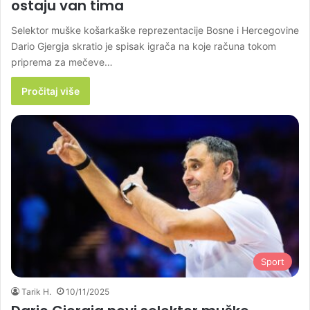
ostaju van tima
Selektor muške košarkaške reprezentacije Bosne i Hercegovine
Dario Gjergja skratio je spisak igrača na koje računa tokom
priprema za mečeve…
Pročitaj više
Sport
Tarik H.
10/11/2025