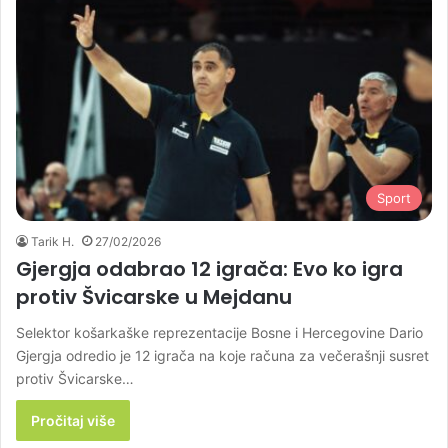
Sport
Tarik H.
27/02/2026
Gjergja odabrao 12 igrača: Evo ko igra
protiv Švicarske u Mejdanu
Selektor košarkaške reprezentacije Bosne i Hercegovine Dario
Gjergja odredio je 12 igrača na koje računa za večerašnji susret
protiv Švicarske…
Pročitaj više