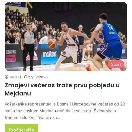
Sport
Tarik H.
27/02/2026
Zmajevi večeras traže prvu pobjedu u
Mejdanu
Košarkaška reprezentacija Bosne i Hercegovine večeras od 20
sati u tuzlanskom Mejdanu dočekuje selekciju Švicarske u
trećem kolu kvalifikacija za…
Pročitaj više