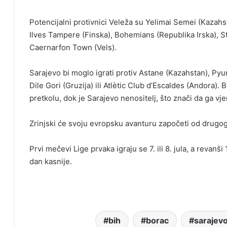
Potencijalni protivnici Veleža su Yelimai Semei (Kazahst
Ilves Tampere (Finska), Bohemians (Republika Irska), Stj
Caernarfon Town (Vels).
Sarajevo bi moglo igrati protiv Astane (Kazahstan), Pyu
Dile Gori (Gruzija) ili Atlètic Club d’Escaldes (Andora).
pretkolu, dok je Sarajevo nenositelj, što znači da ga vje
Zrinjski će svoju evropsku avanturu započeti od drugog
Prvi mečevi Lige prvaka igraju se 7. ili 8. jula, a revanši
dan kasnije.
bih
borac
sarajev