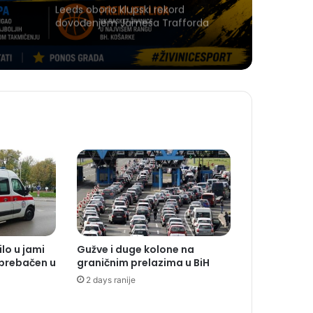
Leeds oborio klupski rekord
dovođenjem Jamesa Trafforda
ilo u jami
Gužve i duge kolone na
 prebačen u
graničnim prelazima u BiH
2 days ranije