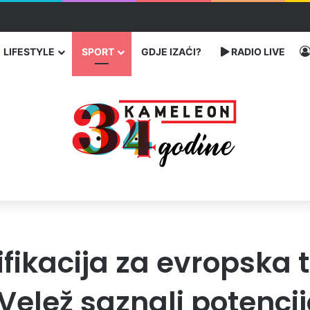
 traže poseban status za Memorijalni centar Srebrenica
LIFESTYLE
SPORT
GDJE IZAĆI?
RADIO LIVE
ifikacija za evropska
 Velež saznali potencij