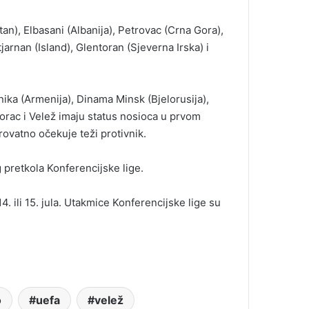
an), Elbasani (Albanija), Petrovac (Crna Gora),
arnan (Island), Glentoran (Sjeverna Irska) i
nika (Armenija), Dinama Minsk (Bjelorusija),
 Borac i Velež imaju status nosioca u prvom
rovatno očekuje teži protivnik.
 pretkola Konferencijske lige.
 14. ili 15. jula. Utakmice Konferencijske lige su
o
uefa
velež