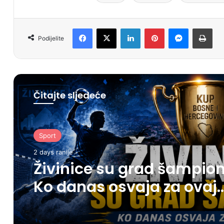
Facebook
X
LinkedIn
Pinterest
Messenger
Print
Podijelite
Čitajte sljedeće
Sport
2 days ranije
Živinice su grad šampion
Ko danas osvaja za ovaj
grad?