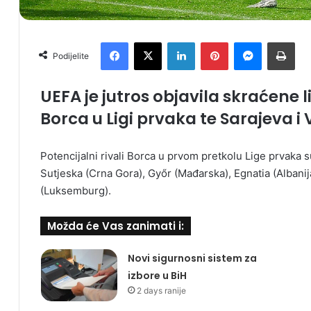
Facebook
X
LinkedIn
Pinterest
Messenger
Print
Podijelite
UEFA je jutros objavila skraćene l
Borca u Ligi prvaka te Sarajeva i V
Potencijalni rivali Borca u prvom pretkolu Lige prvaka su:
Sutjeska (Crna Gora), Győr (Mađarska), Egnatia (Albanija)
(Luksemburg).
Možda će Vas zanimati i:
Novi sigurnosni sistem za
izbore u BiH
2 days ranije