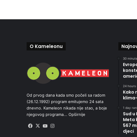
O Kameleonu
Najnov
30 minute
Evropa
konste
ameri
24 hours 
Kako r
Od prvog dana kada smo počeli sa radom
klima
(26.12.1992) program emitujemo 24 sata
dnevno. Kameleon nikada nije stao, a boje
1 day rani
Sud u
njegovog programa...
Opširnije
Meta 
567 mi
Facebook
X
YouTube
Instagram
djeci