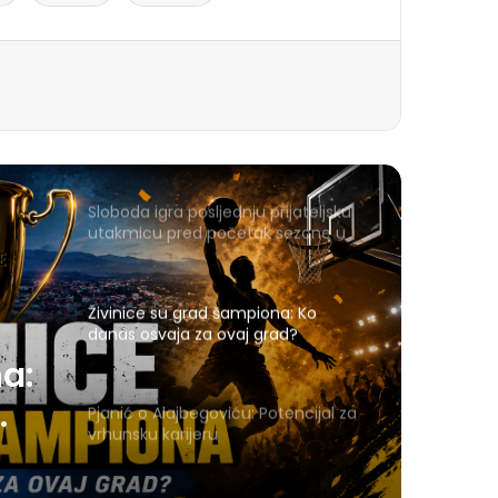
Sloboda igra posljednju prijateljsku
utakmicu pred početak sezone u
Gračanici
Živinice su grad šampiona: Ko
danas osvaja za ovaj grad?
a:
Pjanić o Alajbegoviću: Potencijal za
vrhunsku karijeru