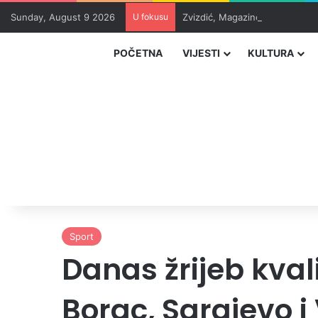
Sunday, August 9 2026
U fokusu
Zvizdić, Magazinović i Kojović
POČETNA
VIJESTI
KULTURA
Sport
Danas žrijeb kval
Borac, Sarajevo i