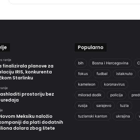
ije
Popularno
s ranije
bih
Bosna i Hercegovina
C
 finalizirala planove za
laciju IRIS, konkurenta
fokus
fudbal
istaknuto
čkom Starlinku
kameleon
koronavirus
ranije
ashladiti prostoriju bez
milorad dodik
policija
pred
-uređaja
rusija
sarajevo
tuzla
je
 Novom Meksiku naložio
tuzlanski kanton
ukrajina
kompaniji da plati dodatnih
liona dolara zbog štete