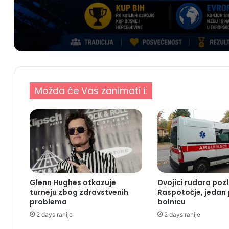
Možda će Vas zanimati i:
Glenn Hughes otkazuje
Dvojici rudara pozl
turneju zbog zdravstvenih
Raspotočje, jedan
problema
bolnicu
2 days ranije
2 days ranije