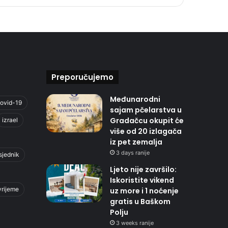
Preporučujemo
Međunarodni
ovid-19
sajam pčelarstva u
Gradačcu okupit će
izrael
više od 20 izlagača
iz pet zemalja
3 days ranije
sjednik
Ljeto nije završilo:
Iskoristite vikend
vrijeme
uz more i 1 noćenje
gratis u Baškom
Polju
3 weeks ranije