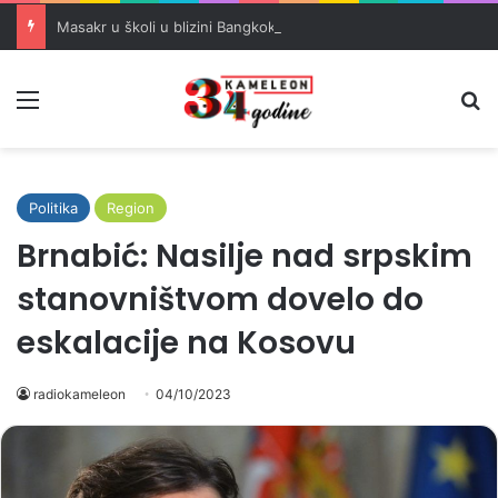
Masakr u školi u blizini Bangkoka: učenik ubio babu i dedu, pa pucao na nastavnike i đake
Meni
Pr
Politika
Region
Brnabić: Nasilje nad srpskim
stanovništvom dovelo do
eskalacije na Kosovu
radiokameleon
04/10/2023