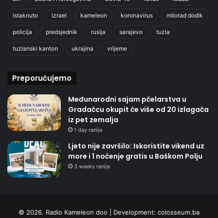
istaknuto
izrael
kameleon
koronavirus
milorad dodik
policija
predsjednik
rusija
sarajevo
tuzla
tuzlanski kanton
ukrajina
vrijeme
Preporučujemo
Međunarodni sajam pčelarstva u
Gradačcu okupit će više od 20 izlagača
iz pet zemalja
1 day ranije
Ljeto nije završilo: Iskoristite vikend uz
more i 1 noćenje gratis u Baškom Polju
3 weeks ranije
© 2026. Radio Kameleon doo | Development:
colosseum.ba