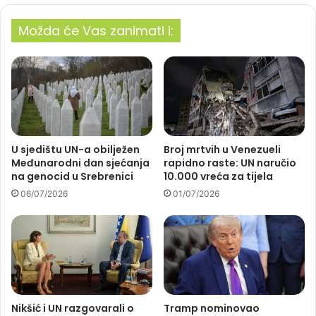
Možda će Vas zanimati i:
U sjedištu UN-a obilježen
Broj mrtvih u Venezueli
Međunarodni dan sjećanja
rapidno raste: UN naručio
na genocid u Srebrenici
10.000 vreća za tijela
06/07/2026
01/07/2026
Nikšić i UN razgovarali o
Tramp nominovao