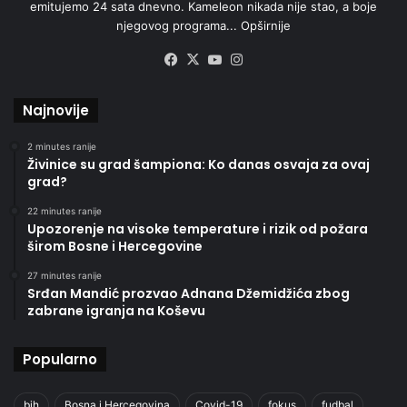
emitujemo 24 sata dnevno. Kameleon nikada nije stao, a boje
njegovog programa...
Opširnije
Facebook
X
YouTube
Instagram
Najnovije
2 minutes ranije
Živinice su grad šampiona: Ko danas osvaja za ovaj
grad?
22 minutes ranije
Upozorenje na visoke temperature i rizik od požara
širom Bosne i Hercegovine
27 minutes ranije
Srđan Mandić prozvao Adnana Džemidžića zbog
zabrane igranja na Koševu
Popularno
bih
Bosna i Hercegovina
Covid-19
fokus
fudbal