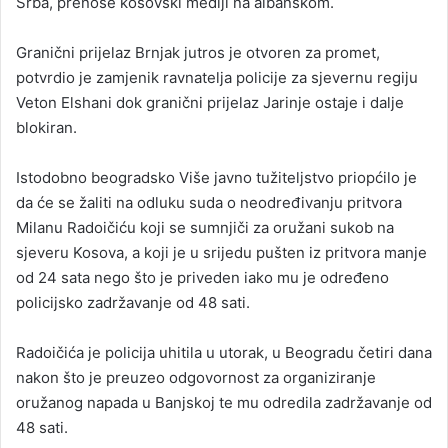
Srba, prenose kosovski mediji na albanskom.
Granični prijelaz Brnjak jutros je otvoren za promet,
potvrdio je zamjenik ravnatelja policije za sjevernu regiju
Veton Elshani dok granični prijelaz Jarinje ostaje i dalje
blokiran.
Istodobno beogradsko Više javno tužiteljstvo priopćilo je
da će se žaliti na odluku suda o neodređivanju pritvora
Milanu Radoičiću koji se sumnjiči za oružani sukob na
sjeveru Kosova, a koji je u srijedu pušten iz pritvora manje
od 24 sata nego što je priveden iako mu je određeno
policijsko zadržavanje od 48 sati.
Radoičića je policija uhitila u utorak, u Beogradu četiri dana
nakon što je preuzeo odgovornost za organiziranje
oružanog napada u Banjskoj te mu odredila zadržavanje od
48 sati.