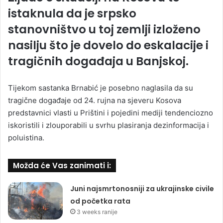
istaknula da je srpsko
stanovništvo u toj zemlji izloženo
nasilju što je dovelo do eskalacije i
tragičnih događaja u Banjskoj.
Tijekom sastanka Brnabić je posebno naglasila da su
tragične događaje od 24. rujna na sjeveru Kosova
predstavnici vlasti u Prištini i pojedini mediji tendenciozno
iskoristili i zlouporabili u svrhu plasiranja dezinformacija i
poluistina.
Možda će Vas zanimati i:
Juni najsmrtonosniji za ukrajinske civile
od početka rata
3 weeks ranije