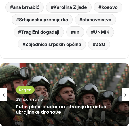
ana brnabić
Karolina Zijade
kosovo
Srbijanska premijerka
stanovništvo
Tragični događaji
un
UNMIK
Zajednica srpskih općina
ZSO
Region
23 hours ranije
Putin planira udar na Litvaniju koristeći
ukrajinske dronove