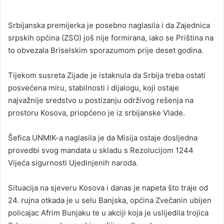
Srbijanska premijerka je posebno naglasila i da Zajednica
srpskih općina (ZSO) još nije formirana, iako se Priština na
to obvezala Briselskim sporazumom prije deset godina.
Tijekom susreta Zijade je istaknula da Srbija treba ostati
posvećena miru, stabilnosti i dijalogu, koji ostaje
najvažnije sredstvo u postizanju održivog rešenja na
prostoru Kosova, priopćeno je iz srbijanske Vlade.
Šefica UNMIK-a naglasila je da Misija ostaje dosljedna
provedbi svog mandata u skladu s Rezolucijom 1244
Vijeća sigurnosti Ujedinjenih naroda.
Situacija na sjeveru Kosova i danas je napeta što traje od
24. rujna otkada je u selu Banjska, općina Zvečanin ubijen
policajac Afrim Bunjaku te u akciji koja je uslijedila trojica