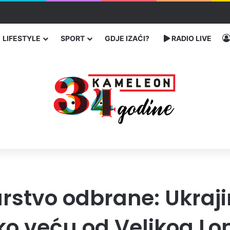
čarenja migranata preko BiH i Balkana
LIFESTYLE
SPORT
GDJE IZAĆI?
RADIO LIVE
arstvo odbrane: Ukraji
uko veću od Velikog L