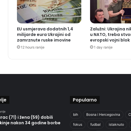
EU usmjerava dodatnih 1,4
Zalužni: Ukrajina n
milijarde eura Ukrajini od
u NATO, treba stvor
zamrznute ruske imovine
evropski vojni blok
12 hours ranije
1 day ranije
ije
Popularno
anije
bih
Bosna i Hercegovina
C
ac (71) i žena (59) dobili
kinje nakon 34 godine borbe
fokus
fudbal
istaknuto