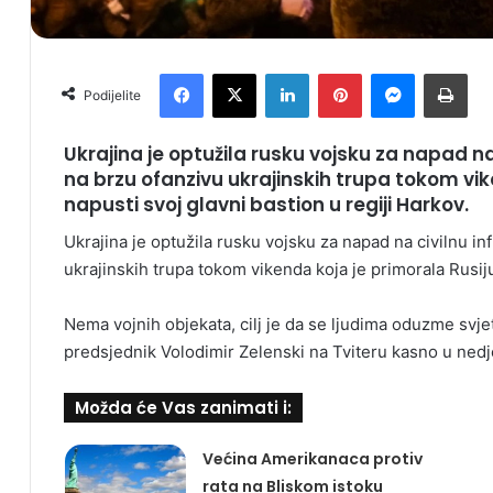
Facebook
X
LinkedIn
Pinterest
Messenger
Print
Podijelite
Ukrajina je optužila rusku vojsku za napad n
na brzu ofanzivu ukrajinskih trupa tokom vik
napusti svoj glavni bastion u regiji Harkov.
Ukrajina je optužila rusku vojsku za napad na civilnu i
ukrajinskih trupa tokom vikenda koja je primorala Rusiju
Nema vojnih objekata, cilj je da se ljudima oduzme svjetl
predsjednik Volodimir Zelenski na Tviteru kasno u nedje
Možda će Vas zanimati i:
Većina Amerikanaca protiv
rata na Bliskom istoku