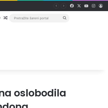
Facebook
X
YouTube
Instag
Pri
Prijava
Random članak
Pretražite
šareni
portal
na oslobodila
ondona