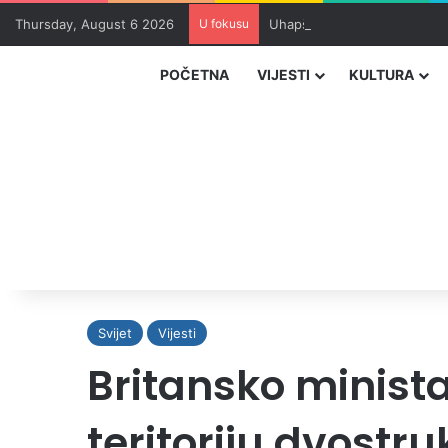
Thursday, August 6 2026
U fokusu
Uhapšeni organizatori krijum
POČETNA
VIJESTI
KULTURA
Svijet
Vijesti
Britansko minist
teritoriju dvostr