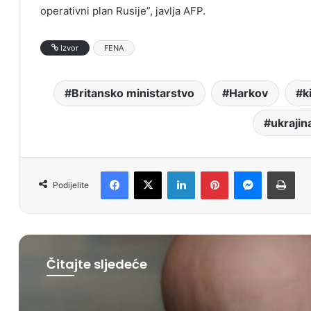
operativni plan Rusije”, javlja AFP.
Izvor
FENA
Britansko ministarstvo
Harkov
k
ukrajin
Facebook
X
LinkedIn
Pinterest
Messenger
Print
Podijelite
Čitajte sljedeće