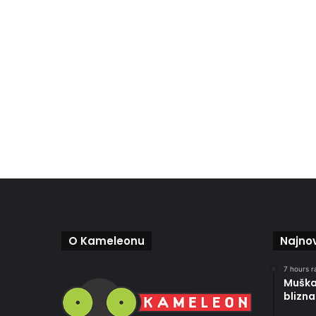
O Kameleonu
Najnov
7 hours r
Muškar
blizna