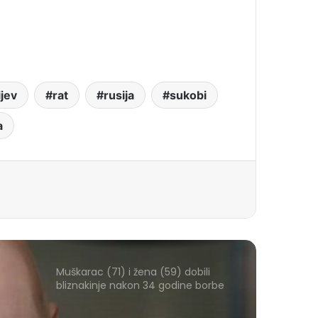
ijev
rat
rusija
sukobi
a
Muškarac (71) i žena (59) dobili
bliznakinje nakon 34 godine borbe