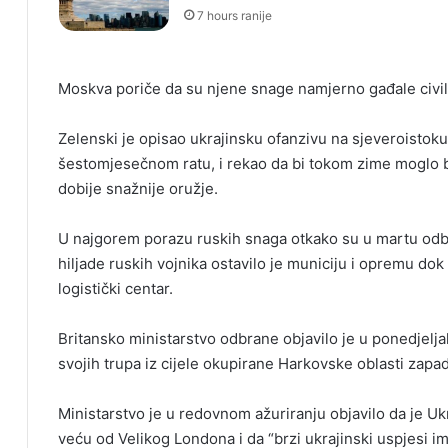
7 hours ranije
Moskva poriče da su njene snage namjerno gađale civil
Zelenski je opisao ukrajinsku ofanzivu na sjeveroistoku
šestomjesečnom ratu, i rekao da bi tokom zime moglo bit
dobije snažnije oružje.
U najgorem porazu ruskih snaga otkako su u martu odb
hiljade ruskih vojnika ostavilo je municiju i opremu dok s
logistički centar.
Britansko ministarstvo odbrane objavilo je u ponedjelja
svojih trupa iz cijele okupirane Harkovske oblasti zapa
Ministarstvo je u redovnom ažuriranju objavilo da je Uk
veću od Velikog Londona i da “brzi ukrajinski uspjesi i