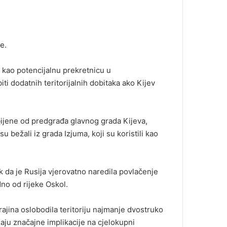
e.
 kao potencijalnu prekretnicu u
i dodatnih teritorijalnih dobitaka ako Kijev
ijene od predgrađa glavnog grada Kijeva,
u bežali iz grada Izjuma, koji su koristili kao
k da je Rusija vjerovatno naredila povlačenje
dno od rijeke Oskol.
rajina oslobodila teritoriju najmanje dvostruko
maju značajne implikacije na cjelokupni