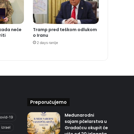
ikada neće
Tramp pred teškom odlukom
iti
o Iranu
2 days ranije
Preporučujemo
Međunarodni
ovid-19
sajam pčelarstva u
Gradačcu okupit će
izrael
više od 20 izlagača