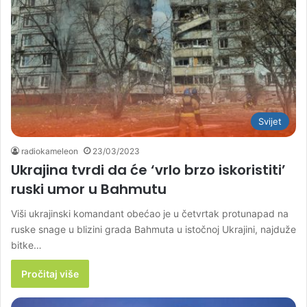
Svijet
radiokameleon
23/03/2023
Ukrajina tvrdi da će ‘vrlo brzo iskoristiti’
ruski umor u Bahmutu
Viši ukrajinski komandant obećao je u četvrtak protunapad na
ruske snage u blizini grada Bahmuta u istočnoj Ukrajini, najduže
bitke…
Pročitaj više