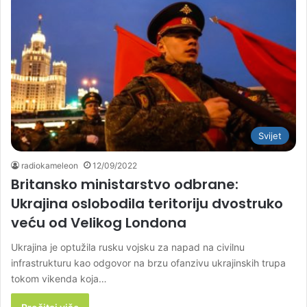
Svijet
radiokameleon
12/09/2022
Britansko ministarstvo odbrane:
Ukrajina oslobodila teritoriju dvostruko
veću od Velikog Londona
Ukrajina je optužila rusku vojsku za napad na civilnu
infrastrukturu kao odgovor na brzu ofanzivu ukrajinskih trupa
tokom vikenda koja…