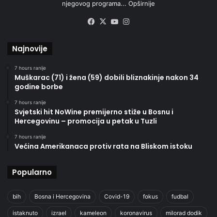
njegovog programa...
Opširnije
Facebook
X
YouTube
Instagram
Najnovije
7 hours ranije
Muškarac (71) i žena (59) dobili bliznakinje nakon 34
godine borbe
7 hours ranije
Svjetski hit NoWine premijerno stiže u Bosnu i
Hercegovinu – promocija u petak u Tuzli
7 hours ranije
Većina Amerikanaca protiv rata na Bliskom istoku
Popularno
bih
Bosna i Hercegovina
Covid-19
fokus
fudbal
istaknuto
izrael
kameleon
koronavirus
milorad dodik