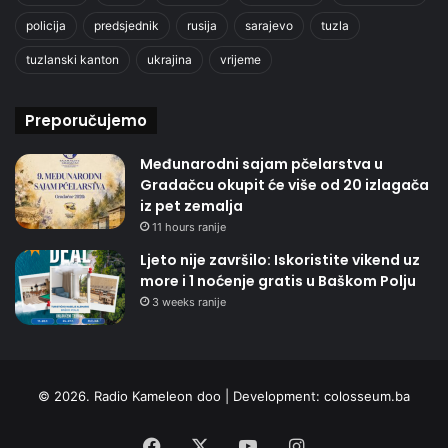
policija
predsjednik
rusija
sarajevo
tuzla
tuzlanski kanton
ukrajina
vrijeme
Preporučujemo
Međunarodni sajam pčelarstva u
Gradačcu okupit će više od 20 izlagača
iz pet zemalja
11 hours ranije
Ljeto nije završilo: Iskoristite vikend uz
more i 1 noćenje gratis u Baškom Polju
3 weeks ranije
© 2026. Radio Kameleon doo | Development:
colosseum.ba
Facebook
X
YouTube
Instagram