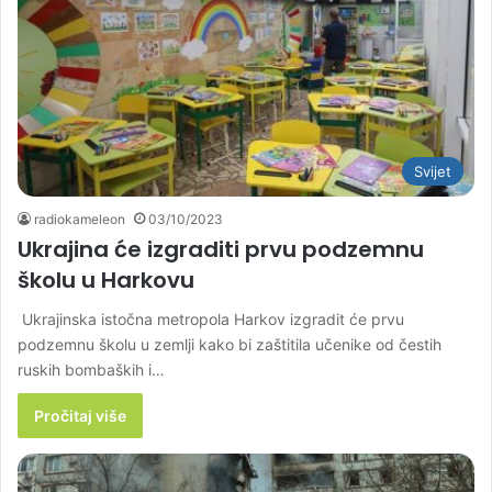
Svijet
radiokameleon
03/10/2023
Ukrajina će izgraditi prvu podzemnu
školu u Harkovu
Ukrajinska istočna metropola Harkov izgradit će prvu
podzemnu školu u zemlji kako bi zaštitila učenike od čestih
ruskih bombaških i…
Pročitaj više