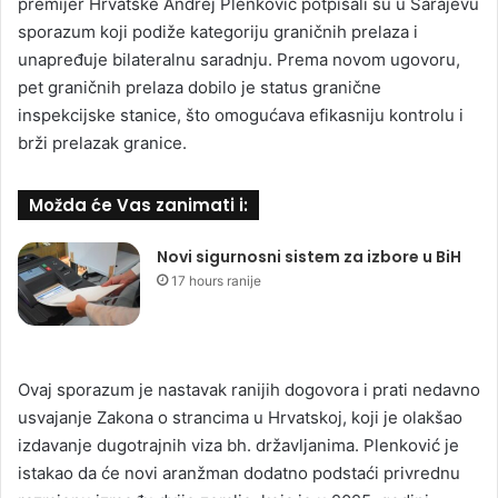
premijer Hrvatske Andrej Plenković potpisali su u Sarajevu
sporazum koji podiže kategoriju graničnih prelaza i
unapređuje bilateralnu saradnju. Prema novom ugovoru,
pet graničnih prelaza dobilo je status granične
inspekcijske stanice, što omogućava efikasniju kontrolu i
brži prelazak granice.
Možda će Vas zanimati i:
Novi sigurnosni sistem za izbore u BiH
17 hours ranije
Ovaj sporazum je nastavak ranijih dogovora i prati nedavno
usvajanje Zakona o strancima u Hrvatskoj, koji je olakšao
izdavanje dugotrajnih viza bh. državljanima. Plenković je
istakao da će novi aranžman dodatno podstaći privrednu