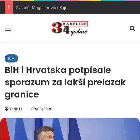
Zvizdić, Magazinović i Kojović traže poseban status za Memorijalni centar Srebrenica
Meni
Pr
BiH
BiH i Hrvatska potpisale
sporazum za lakši prelazak
granice
Tarik H.
08/06/2026