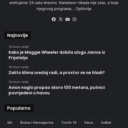
emitujemo 24 sata dnevno. Kameleon nikada nije stao, a boje
njegovog programa...
Opširnije
Facebook
X
YouTube
Instagram
Najnovije
16 hours ranije
Kako je Maggie Wheeler dobila ulogu Janice iz
Prijatelja
16 hours ranije
Zašto klima uređaj radi, a prostor se ne hladi?
16 hours ranije
Avion naglo propao skoro 100 metara, putnici
povrijeđeni u haosu
Popularno
bih
Bosna i Hercegovina
Covid-19
fokus
fudbal