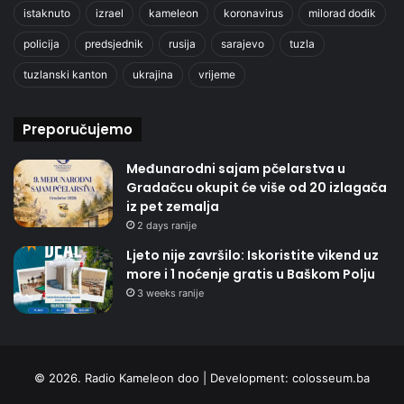
istaknuto
izrael
kameleon
koronavirus
milorad dodik
policija
predsjednik
rusija
sarajevo
tuzla
tuzlanski kanton
ukrajina
vrijeme
Preporučujemo
Međunarodni sajam pčelarstva u
Gradačcu okupit će više od 20 izlagača
iz pet zemalja
2 days ranije
Ljeto nije završilo: Iskoristite vikend uz
more i 1 noćenje gratis u Baškom Polju
3 weeks ranije
© 2026. Radio Kameleon doo | Development:
colosseum.ba