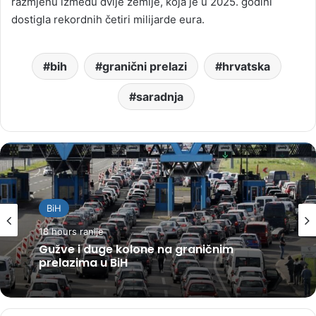
razmjenu između dvije zemlje, koja je u 2025. godini
dostigla rekordnih četiri milijarde eura.
bih
granični prelazi
hrvatska
saradnja
BiH
18 hours ranije
Gužve i duge kolone na graničnim
prelazima u BiH