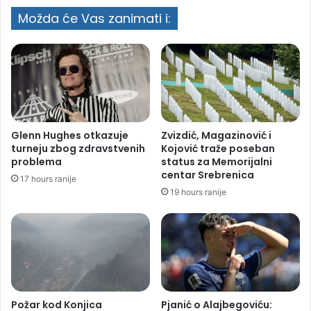
Možda će Vas zanimati i:
Glenn Hughes otkazuje
Zvizdić, Magazinović i
turneju zbog zdravstvenih
Kojović traže poseban
problema
status za Memorijalni
centar Srebrenica
17 hours ranije
19 hours ranije
Požar kod Konjica
Pjanić o Alajbegoviću: