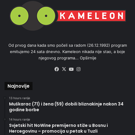
Od prvog dana kada smo počeli sa radom (26.12.1992) program
emitujemo 24 sata dnevno. Kameleon nikada nije stao, a boje
njegovog programa...
Opširnije
Facebook
X
YouTube
Instagram
Najnovije
13 hours ranije
Muškarac (71) i žena (59) dobili bliznakinje nakon 34
godine borbe
14 hours ranije
Svjetski hit NoWine premijerno stiže u Bosnu i
Hercegovinu – promocija u petak u Tuzli