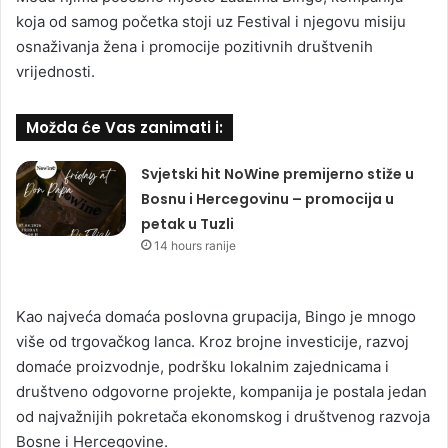
koja od samog početka stoji uz Festival i njegovu misiju
osnaživanja žena i promocije pozitivnih društvenih
vrijednosti.
Možda će Vas zanimati i:
Svjetski hit NoWine premijerno stiže u
Bosnu i Hercegovinu – promocija u
petak u Tuzli
14 hours ranije
Kao najveća domaća poslovna grupacija, Bingo je mnogo
više od trgovačkog lanca. Kroz brojne investicije, razvoj
domaće proizvodnje, podršku lokalnim zajednicama i
društveno odgovorne projekte, kompanija je postala jedan
od najvažnijih pokretača ekonomskog i društvenog razvoja
Bosne i Hercegovine.