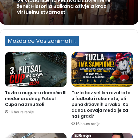
VR Vladarice na Festivalu savremene
žene: Historija Balkana oživjela kroz
virtuelnu stvarnost
Možda će Vas zanimati i:
Tuzla u augustu domaćin III
Tuzla bez velikih rezultata
međunarodnog Futsal
u fudbalu i rukometu, ali
Cupa na Zrnu Soli
puna državnih prvaka: Ko
danas osvaja medalje za
16 hours ranije
naš grad?
16 hours ranije