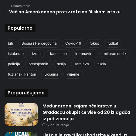
14 hours ranije
Većina Amerikanaca protiv rata na Bliskom istoku
Popularno
bih
Bosna i Hercegovina
Covid-19
fokus
fudbal
istaknuto
izrael
kameleon
koronavirus
milorad dodik
policija
predsjednik
rusija
sarajevo
tuzla
tuzlanski kanton
ukrajina
vrijeme
Preporučujemo
Međunarodni sajam pčelarstva u
Gradačcu okupit će više od 20 izlagača
iz pet zemalja
17 hours ranije
Ljeto nije završilo: Iskoristite vikend uz