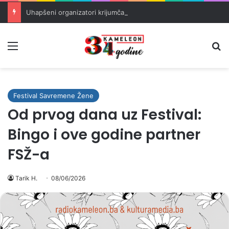
Uhapšeni organizatori krijumčarenja migranata preko BiH i Balkana
Meni
Pr
Festival Savremene Žene
Od prvog dana uz Festival:
Bingo i ove godine partner
FSŽ-a
Tarik H.
08/06/2026