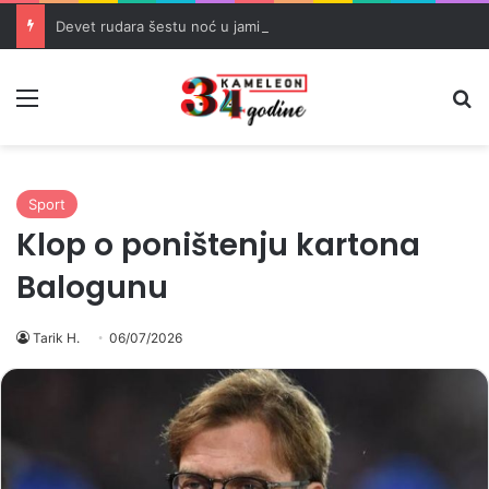
Devet rudara šestu noć u jami Raspotočje traži isplatu dugovanih plaća
Meni
Pr
Sport
Klop o poništenju kartona
Balogunu
Tarik H.
06/07/2026