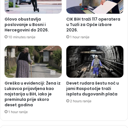
Glovo obustavlja
CIK BiH traži 117 operatera
poslovanje u Bosni i
u Tuzli za Opće izbore
Hercegovini do 2026.
2026.
10 minutes ranije
1 hour ranije
Greška u evidenciji: Žena iz
Devet rudara šestu noć u
Lukavca prijavljena kao
jami Raspotočje traži
najstarija u BiH, iako je
isplatu dugovanih plaća
preminula prije skoro
2 hours ranije
deset godina
1 hour ranije