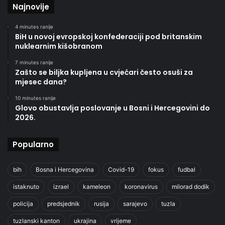
Najnovije
4 minutes ranije
BiH u novoj evropskoj konfederaciji pod britanskim
nuklearnim kišobranom
7 minutes ranije
Zašto se biljka kupljena u cvjećari često osuši za
mjesec dana?
10 minutes ranije
Glovo obustavlja poslovanje u Bosni i Hercegovini do
2026.
Popularno
bih
Bosna i Hercegovina
Covid-19
fokus
fudbal
istaknuto
izrael
kameleon
koronavirus
milorad dodik
policija
predsjednik
rusija
sarajevo
tuzla
tuzlanski kanton
ukrajina
vrijeme