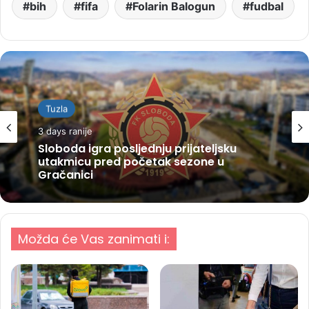
bih
fifa
Folarin Balogun
fudbal
Tuzla
3 days ranije
Sloboda igra posljednju prijateljsku
utakmicu pred početak sezone u
Gračanici
Možda će Vas zanimati i: