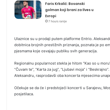
Faris Krkalić: Bosanski
golman koji brani za Ilves u
Evropi
7 hours ranije
Ulaznice su u prodaji putem platforme Entrio. Aleksan
dobitnica brojnih prestižnih priznanja, poznata je po 
pjesmama koje osvajaju publiku svih generacija.
Regionalnu popularnost stekla je hitom “Kao so u mor
“Čuvam te”, “Karta za jug”, “Ljubavi moja” i “Beskrajno”
Aleksandru, rasprodavši oba koncerta mjesecima unapr
Očekuje se da će i predstojeći koncerti u Sarajevu, Mosta
posjetilaca.