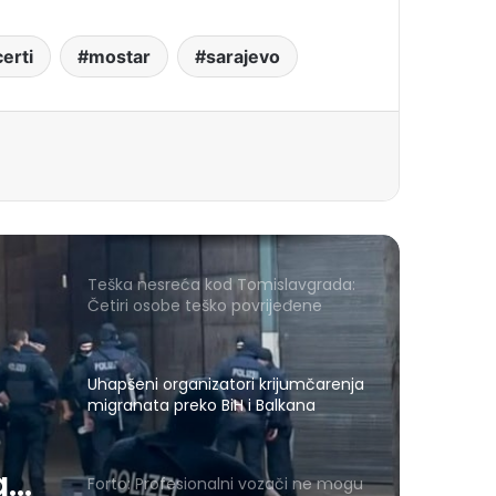
erti
mostar
sarajevo
Teška nesreća kod Tomislavgrada:
Četiri osobe teško povrijeđene
Uhapšeni organizatori krijumčarenja
migranata preko BiH i Balkana
a
Forto: Profesionalni vozači ne mogu