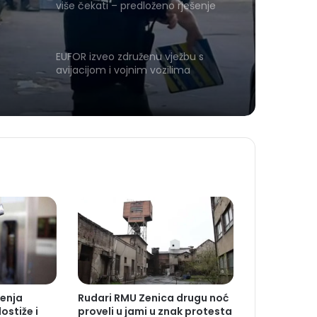
više čekati – predloženo rješenje
Evropskoj komisiji
EUFOR izveo združenu vježbu s
avijacijom i vojnim vozilima
jenja
Rudari RMU Zenica drugu noć
dostiže i
proveli u jami u znak protesta