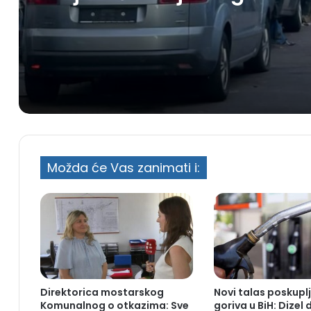
preko BiH i Balkana
Možda će Vas zanimati i:
Direktorica mostarskog
Novi talas poskupl
Komunalnog o otkazima: Sve
goriva u BiH: Dizel 