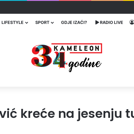
čarenja migranata preko BiH i Balkana
LIFESTYLE
SPORT
GDJE IZAĆI?
RADIO LIVE
ić kreće na jesenju t