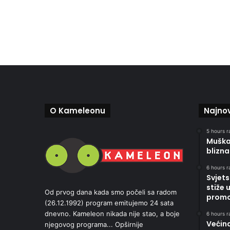
O Kameleonu
Najnov
5 hours r
Muškar
blizna
6 hours r
Svjets
stiže 
Od prvog dana kada smo počeli sa radom
promoc
(26.12.1992) program emitujemo 24 sata
dnevno. Kameleon nikada nije stao, a boje
6 hours r
Većin
njegovog programa...
Opširnije