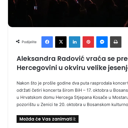
Facebook
X
LinkedIn
Pinterest
Messenger
Print
Podijelite
Aleksandra Radović vraća se pred
Hercegovini u okviru velike jesenj
Nakon što je prošle godine dva puta rasprodala koncer
održati četiri koncerta širom BiH – 17. oktobra u Bosa
u Hrvatskom domu Hercega Stjepana Kosače u Mostaru
pozorištu u Zenici te 20. oktobra u Bosanskom kulturno
Možda će Vas zanimati i: