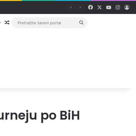
Facebook
X
YouTube
Instag
Pri
Prijava
Random članak
Pretražite
šareni
portal
urneju po BiH