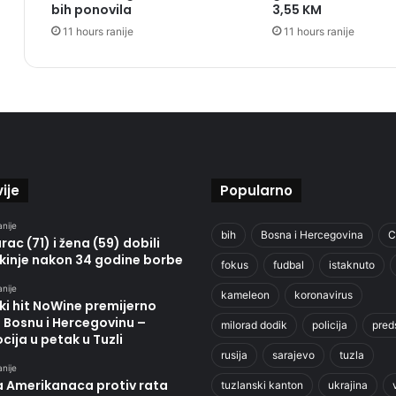
bih ponovila
3,55 KM
11 hours ranije
11 hours ranije
ije
Popularno
anije
bih
Bosna i Hercegovina
C
ac (71) i žena (59) dobili
kinje nakon 34 godine borbe
fokus
fudbal
istaknuto
anije
kameleon
koronavirus
ki hit NoWine premijerno
u Bosnu i Hercegovinu –
milorad dodik
policija
pred
ija u petak u Tuzli
rusija
sarajevo
tuzla
anije
a Amerikanaca protiv rata
tuzlanski kanton
ukrajina