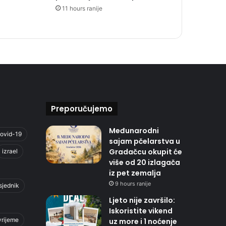
11 hours ranije
Preporučujemo
Međunarodni
ovid-19
sajam pčelarstva u
Gradačcu okupit će
izrael
više od 20 izlagača
iz pet zemalja
9 hours ranije
sjednik
Ljeto nije završilo:
Iskoristite vikend
vrijeme
uz more i 1 noćenje