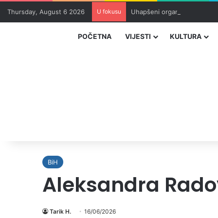
Thursday, August 6 2026
U fokusu
Uhapšeni organizatori krijum
POČETNA
VIJESTI
KULTURA
BiH
Aleksandra Radov
Tarik H.
16/06/2026