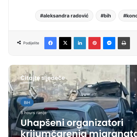
aleksandra radović
bih
konc
Facebook
X
LinkedIn
Pinterest
Messenger
Print
Podijelite
Čitajte sljedeće
BiH
8 hours ranije
Uhapšeni organizatori
krijumčarenja migranat