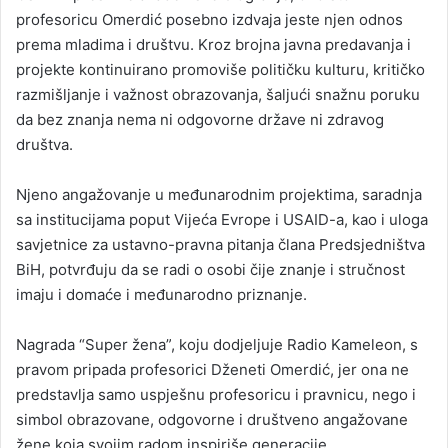
profesoricu Omerdić posebno izdvaja jeste njen odnos
prema mladima i društvu. Kroz brojna javna predavanja i
projekte kontinuirano promoviše političku kulturu, kritičko
razmišljanje i važnost obrazovanja, šaljući snažnu poruku
da bez znanja nema ni odgovorne države ni zdravog
društva.
Njeno angažovanje u međunarodnim projektima, saradnja
sa institucijama poput Vijeća Evrope i USAID-a, kao i uloga
savjetnice za ustavno-pravna pitanja člana Predsjedništva
BiH, potvrđuju da se radi o osobi čije znanje i stručnost
imaju i domaće i međunarodno priznanje.
Nagrada “Super žena”, koju dodjeljuje Radio Kameleon, s
pravom pripada profesorici Dženeti Omerdić, jer ona ne
predstavlja samo uspješnu profesoricu i pravnicu, nego i
simbol obrazovane, odgovorne i društveno angažovane
žene koja svojim radom inspiriše generacije.