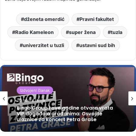
dženeta omerdić
Pravni fakultet
Radio Kameleon
super žena
tuzla
univerzitet u tuzli
ustavni sud bih
Izdvojeni članak
20 hours ranije
Bingo Group i ove godine otvara vrata
VIP događaja građanima: Osvojite
ulaznice za koncert Petra Graše