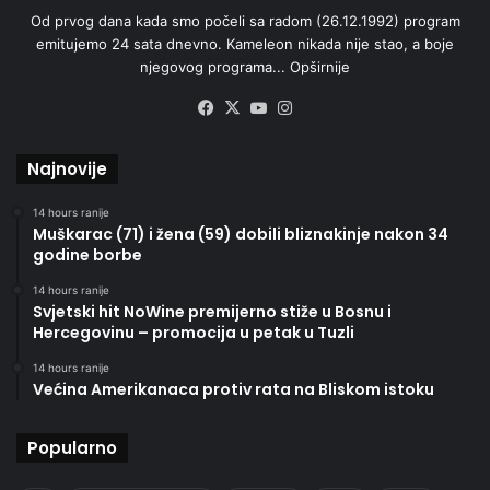
Od prvog dana kada smo počeli sa radom (26.12.1992) program
emitujemo 24 sata dnevno. Kameleon nikada nije stao, a boje
njegovog programa...
Opširnije
Facebook
X
YouTube
Instagram
Najnovije
14 hours ranije
Muškarac (71) i žena (59) dobili bliznakinje nakon 34
godine borbe
14 hours ranije
Svjetski hit NoWine premijerno stiže u Bosnu i
Hercegovinu – promocija u petak u Tuzli
14 hours ranije
Većina Amerikanaca protiv rata na Bliskom istoku
Popularno