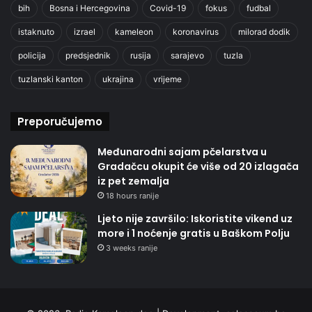
bih
Bosna i Hercegovina
Covid-19
fokus
fudbal
istaknuto
izrael
kameleon
koronavirus
milorad dodik
policija
predsjednik
rusija
sarajevo
tuzla
tuzlanski kanton
ukrajina
vrijeme
Preporučujemo
Međunarodni sajam pčelarstva u
Gradačcu okupit će više od 20 izlagača
iz pet zemalja
18 hours ranije
Ljeto nije završilo: Iskoristite vikend uz
more i 1 noćenje gratis u Baškom Polju
3 weeks ranije