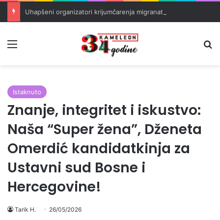
Uhapšeni organizatori krijumčarenja migranata preko BiH i Balkana
Meni
Pr
Istaknuto
Znanje, integritet i iskustvo:
Naša “Super žena”, Dženeta
Omerdić kandidatkinja za
Ustavni sud Bosne i
Hercegovine!
Tarik H.
26/05/2026