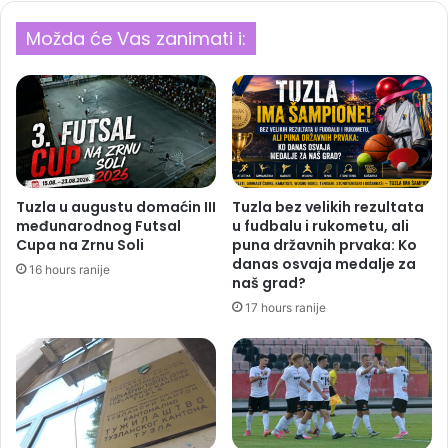
Možda će Vas zanimati i:
Tuzla u augustu domaćin III
Tuzla bez velikih rezultata
međunarodnog Futsal
u fudbalu i rukometu, ali
Cupa na Zrnu Soli
puna državnih prvaka: Ko
danas osvaja medalje za
16 hours ranije
naš grad?
17 hours ranije