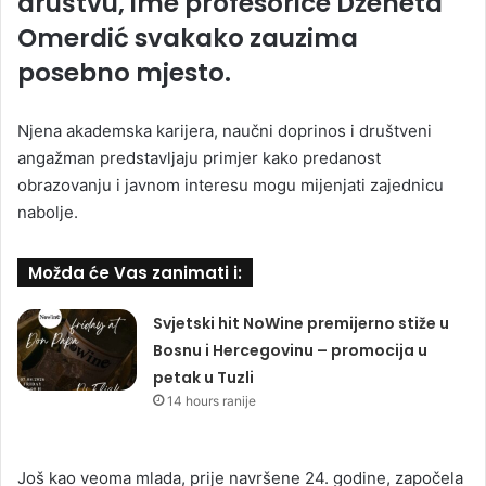
društvu, ime profesorice Dženeta
Omerdić svakako zauzima
posebno mjesto.
Njena akademska karijera, naučni doprinos i društveni
angažman predstavljaju primjer kako predanost
obrazovanju i javnom interesu mogu mijenjati zajednicu
nabolje.
Možda će Vas zanimati i:
Svjetski hit NoWine premijerno stiže u
Bosnu i Hercegovinu – promocija u
petak u Tuzli
14 hours ranije
Još kao veoma mlada, prije navršene 24. godine, započela