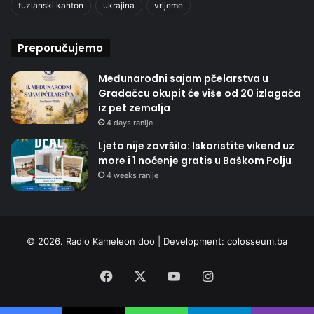
tuzlanski kanton
ukrajina
vrijeme
Preporučujemo
Međunarodni sajam pčelarstva u
Gradačcu okupit će više od 20 izlagača
iz pet zemalja
4 days ranije
Ljeto nije završilo: Iskoristite vikend uz
more i 1 noćenje gratis u Baškom Polju
4 weeks ranije
© 2026. Radio Kameleon doo | Development:
colosseum.ba
Facebook
X
YouTube
Instagram