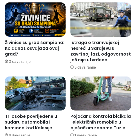
Živinice su grad šampiona:
Istraga o tramvajskoj
Ko danas osvaja za ovaj
nesreći u Sarajevu u
grad?
završnoj fazi, odgovornost
još nije utvrđena
3 days ranije
5 days ranije
Tri osobe povrijeđene u
Pojačana kontrola bicikala
sudaru automobila i
i električnih romobila u
kamiona kod Kalesije
pješačkim zonama Tuzle
6 days ranije
1 week ranije