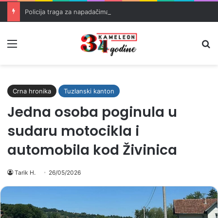
Policija traga za napadačima nakon pucnjave u Brčkom
Meni
Pr
Crna hronika
Tuzlanski kanton
Jedna osoba poginula u
sudaru motocikla i
automobila kod Živinica
Tarik H.
26/05/2026