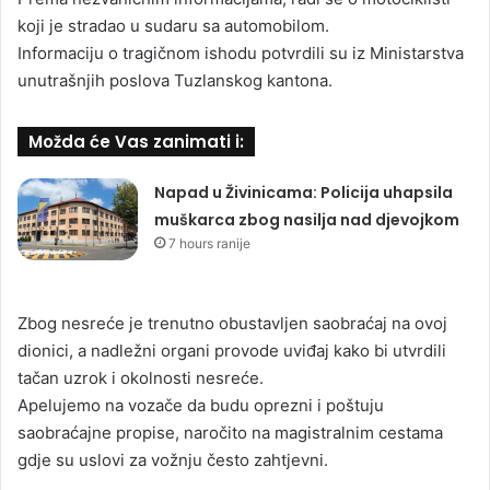
koji je stradao u sudaru sa automobilom.
Informaciju o tragičnom ishodu potvrdili su iz Ministarstva
unutrašnjih poslova Tuzlanskog kantona.
Možda će Vas zanimati i:
Napad u Živinicama: Policija uhapsila
muškarca zbog nasilja nad djevojkom
7 hours ranije
Zbog nesreće je trenutno obustavljen saobraćaj na ovoj
dionici, a nadležni organi provode uviđaj kako bi utvrdili
tačan uzrok i okolnosti nesreće.
Apelujemo na vozače da budu oprezni i poštuju
saobraćajne propise, naročito na magistralnim cestama
gdje su uslovi za vožnju često zahtjevni.