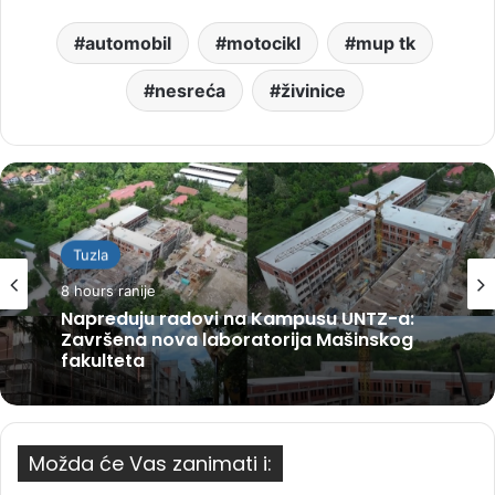
automobil
motocikl
mup tk
nesreća
živinice
Tuzla
8 hours ranije
Napreduju radovi na Kampusu UNTZ-a:
Završena nova laboratorija Mašinskog
fakulteta
Možda će Vas zanimati i: