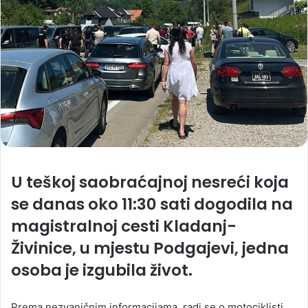
U teškoj saobraćajnoj nesreći koja
se danas oko 11:30 sati dogodila na
magistralnoj cesti Kladanj-
Živinice, u mjestu Podgajevi, jedna
osoba je izgubila život.
Prema nezvaničnim informacijama, radi se o motociklisti