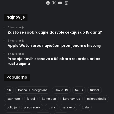
Facebook
X
YouTube
Instagram
Najnovije
6 hours ranije
Zašto se saobraćajne dozvole čekaju i do 15 dana?
6 hours ranije
Apple Watch pred najvećom promjenom u historiji
6 hours ranije
Prodaja novih stanova u RS obara rekorde uprkos
rastu cijena
Popularno
bih
Bosna i Hercegovina
Covid-19
fokus
fudbal
istaknuto
izrael
kameleon
koronavirus
milorad dodik
policija
predsjednik
rusija
sarajevo
tuzla