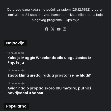
Od prvog dana kada smo počeli sa radom (26.12.1992) program
emitujemo 24 sata dnevno. Kameleon nikada nije stao, a boje
njegovog programa...
Opširnije
Facebook
X
YouTube
Instagram
Najnovije
11 hours ranije
Kako je Maggie Wheeler dobila ulogu Janice iz
Prijatelja
11 hours ranije
Zašto klima uređaj radi, a prostor se ne hladi?
11 hours ranije
Avion naglo propao skoro 100 metara, putnici
povrijeđeni u haosu
Popularno