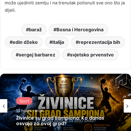
može ujediniti zemlju i na trenutak potisnuti sve ono što je
dijeli.
baraž
Bosna i Hercegovina
edin džeko
italija
reprezentacija bih
sergej barbarez
svjetsko prvenstvo
Sport
13 hours ranije
Živinice su grad šampiona: Ko danas
osvaja za ovaj grad?