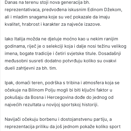
Danas na terenu stoji nova generacija bh.
reprezentativaca, predvođena iskusnim Edinom Džekom,
ali i mladim snagama koje su već pokazale da imaju
kvalitet, hrabrost i karakter za najveće izazove.
Iako Italija možda ne djeluje moćno kao u nekim ranijim
godinama, riječ je o selekciji koja i dalje nosi težinu velikog
imena, bogate tradicije i četiri svjetske titule. Dosadašnji
međusobni susreti dodatno potvrđuju koliko su ovakvi
dueli zahtjevni za bh. tim.
Ipak, domaći teren, podrška s tribina i atmosfera koja se
očekuje na Bilinom Polju mogli bi biti ključni faktor u
pokušaju da Bosna i Hercegovina dođe do jednog od
najvećih rezultata u novijoj sportskoj historiji.
Navijači očekuju borbenu i dostojanstvenu partiju, a
reprezentacija priliku da još jednom pokaže koliko sport