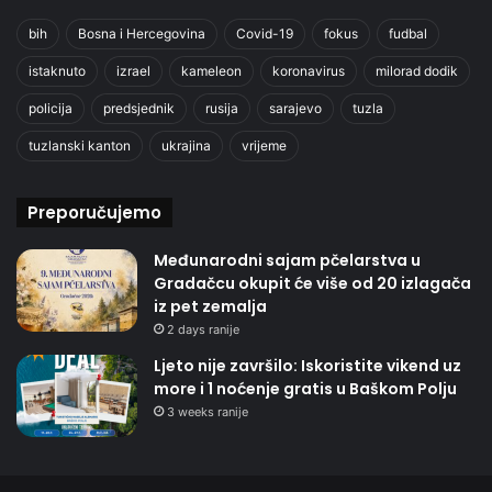
bih
Bosna i Hercegovina
Covid-19
fokus
fudbal
istaknuto
izrael
kameleon
koronavirus
milorad dodik
policija
predsjednik
rusija
sarajevo
tuzla
tuzlanski kanton
ukrajina
vrijeme
Preporučujemo
Međunarodni sajam pčelarstva u
Gradačcu okupit će više od 20 izlagača
iz pet zemalja
2 days ranije
Ljeto nije završilo: Iskoristite vikend uz
more i 1 noćenje gratis u Baškom Polju
3 weeks ranije