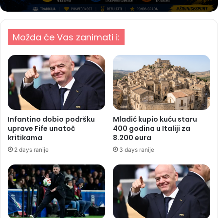
Možda će Vas zanimati i:
Infantino dobio podršku
Mladić kupio kuću staru
uprave Fife unatoč
400 godina u Italiji za
kritikama
8.200 eura
2 days ranije
3 days ranije