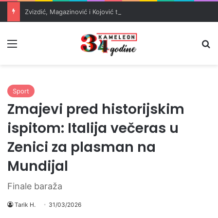
Zvizdić, Magazinović i Kojović traže poseban status za Memorijalni centar Srebrenica
Meni
Pr
Sport
Zmajevi pred historijskim
ispitom: Italija večeras u
Zenici za plasman na
Mundijal
Finale baraža
Tarik H.
31/03/2026