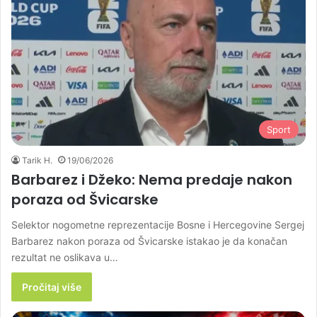
Sport
Tarik H.
19/06/2026
Barbarez i Džeko: Nema predaje nakon
poraza od Švicarske
Selektor nogometne reprezentacije Bosne i Hercegovine Sergej
Barbarez nakon poraza od Švicarske istakao je da konačan
rezultat ne oslikava u…
Pročitaj više