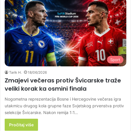
Sport
Tarik H.
18/06/2026
Zmajevi večeras protiv Švicarske traže
veliki korak ka osmini finala
Nogometna reprezentacija Bosne i Hercegovine večeras igra
utakmicu drugog kola grupne faze Svjetskog prvenstva protiv
selekcije Švicarske. Nakon remija 1:1…
Pročitaj više