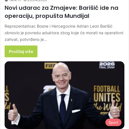
Novi udarac za Zmajeve: Barišić ide na
operaciju, propušta Mundijal
Reprezentativac Bosne i Hercegovine Adrian Leon Barišić
obnovio je povredu aduktora zbog koje će morati na operativni
zahvat, potvrđeno je…
Pročitaj više
Sport