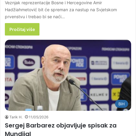
Veznjak reprezentacije Bosne i Hercegovine Amir
Hadžiahmetović bit će spreman za nastup na Svjetskom
prvenstvu i trebao bi se naći…
Pročitaj više
BiH
Tarik H.
11/05/2026
Sergej Barbarez objavljuje spisak za
Mundijal