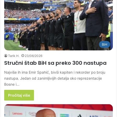
BiH
Tarik H.
23/06/2026
Stručni štab BiH sa preko 300 nastupa
Najviše ih ima Emir Spahić, bivši kapiten i rekorder po broju
nastupa. Jedan od zanimljivijih detalja oko reprezentacije
Bosne i…
Pročitaj više