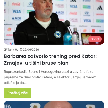
Sport
Tarik H.
22/06/2026
Barbarez zatvorio trening pred Katar:
Zmajevi u tišini bruse plan
Reprezentacija Bosne i Hercegovine ulazi u završnu fazu
priprema za duel protiv Katara, a selektor Sergej Barbarez
odlučio je da…
Pročitaj više