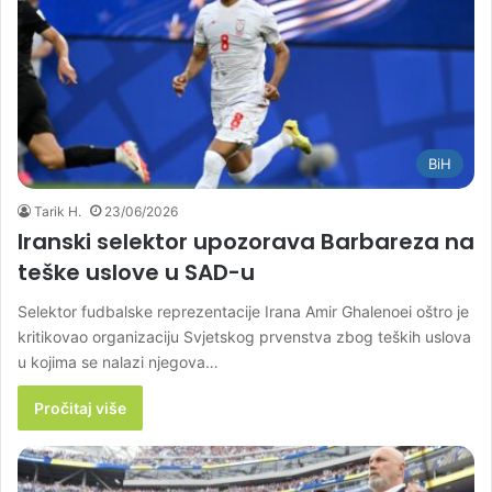
BiH
Tarik H.
23/06/2026
Iranski selektor upozorava Barbareza na
teške uslove u SAD-u
Selektor fudbalske reprezentacije Irana Amir Ghalenoei oštro je
kritikovao organizaciju Svjetskog prvenstva zbog teških uslova
u kojima se nalazi njegova…
Pročitaj više