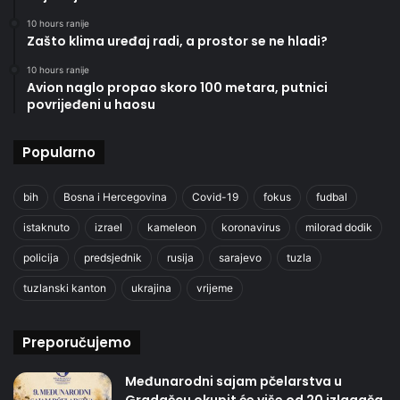
10 hours ranije
Zašto klima uređaj radi, a prostor se ne hladi?
10 hours ranije
Avion naglo propao skoro 100 metara, putnici
povrijeđeni u haosu
Popularno
bih
Bosna i Hercegovina
Covid-19
fokus
fudbal
istaknuto
izrael
kameleon
koronavirus
milorad dodik
policija
predsjednik
rusija
sarajevo
tuzla
tuzlanski kanton
ukrajina
vrijeme
Preporučujemo
Međunarodni sajam pčelarstva u
Gradačcu okupit će više od 20 izlagača