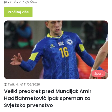
prvenstvo, koje će…
Pročitaj više
Sport
Tarik H.
11/05/2026
Veliki preokret pred Mundijal: Amir
Hadžiahmetović ipak spreman za
Svjetsko prvenstvo