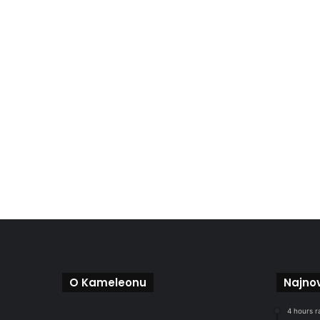
O Kameleonu
Najnov
4 hours r