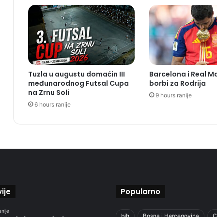
Tuzla u augustu domaćin III
Barcelona i Real M
međunarodnog Futsal Cupa
borbi za Rodrija
na Zrnu Soli
9 hours ranije
6 hours ranije
ije
Popularno
anije
bih
Bosna i Hercegovina
C