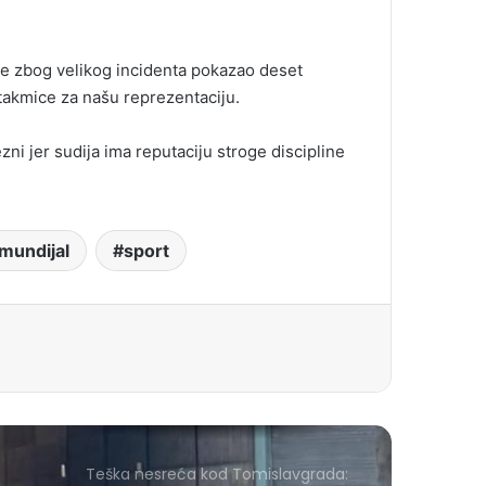
je zbog velikog incidenta pokazao deset
utakmice za našu reprezentaciju.
zni jer sudija ima reputaciju stroge discipline
mundijal
sport
Teška nesreća kod Tomislavgrada: