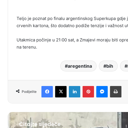
Teljo je poznat po finalu argentinskog Superkupa gdje 
crvenih kartona, što dodatno podiže tenzije i važnost 
Utakmica počinje u 21:00 sat, a Zmajevi moraju biti opre
na terenu.
aregentina
bih
Facebook
X
LinkedIn
Pinterest
Messenger
Print
Podijelite
Čitajte sljedeće