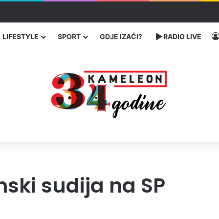
čarenja migranata preko BiH i Balkana
LIFESTYLE
SPORT
GDJE IZAĆI?
RADIO LIVE
nski sudija na SP