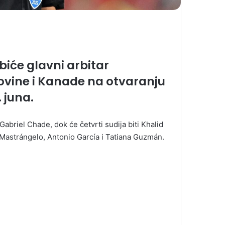
biće glavni arbitar
ovine i Kanade na otvaranju
 juna.
 Gabriel Chade, dok će četvrti sudija biti Khalid
n Mastrángelo, Antonio García i Tatiana Guzmán.