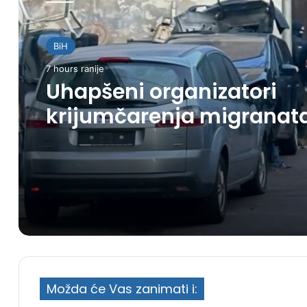
BiH
7 hours ranije
Uhapšeni organizatori
krijumčarenja migranat
preko BiH i Balkana
Možda će Vas zanimati i: