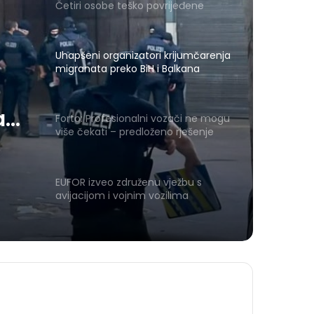
Četiri osobe teško povrijeđene
Uhapšeni organizatori krijumčarenja
migranata preko BiH i Balkana
a
Forto: Profesionalni vozači ne mogu
više čekati – predloženo rješenje
Evropskoj komisiji
EUFOR izveo združenu vježbu s
avijacijom i vojnim vozilima