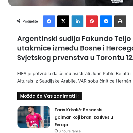
Facebook
X
LinkedIn
Pinterest
Messenger
Print
Podijelite
Argentinski sudija Fakundo Teljo 
utakmice između Bosne i Herceg
Svjetskog prvenstva u Torontu 12.
FIFA je potvrdila da će mu asistirati Juan Pablo Belatti i
Alturais iz Saudijske Arabije. VAR sobu činit će Herná
Možda će Vas zanimati i:
Faris Krkalić: Bosanski
golman koji brani za Ilves u
Evropi
6 hours ranije