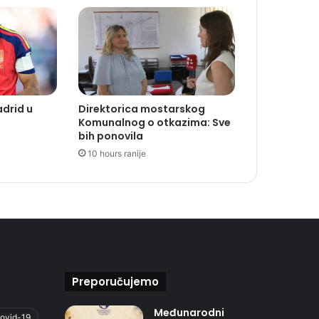
adrid u
Direktorica mostarskog
Komunalnog o otkazima: Sve
bih ponovila
10 hours ranije
Preporučujemo
Međunarodni
ovid-19