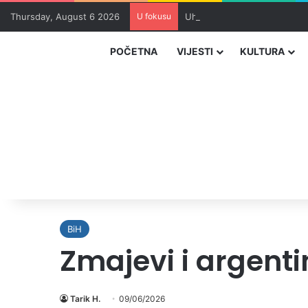
Thursday, August 6 2026
U fokusu
Uhapšeni organizatori krijum
POČETNA
VIJESTI
KULTURA
BiH
Zmajevi i argenti
Tarik H.
09/06/2026