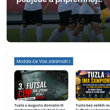
utakmici
Možda će Vas zanimati i:
Tuzla u augustu domaćin III
Tuzla bez velikih r