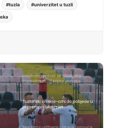
tuzla
univerzitet u tuzli
teka
Predložen pritvor za Vladimira
Popovića zbog kripto prevare
Tuzlanski crveno-crni do pobjede u
pripremnoj utakmici
Besplatni udžbenici za sve osnovce