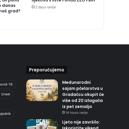
 ali puna
lijekova s liste Fonda ZZO FBiH
o danas
2 days ranije
 naš grad?
Preporučujemo
Međunarodni
ovid-19
sajam pčelarstva u
Gradačcu okupit će
izrael
više od 20 izlagača
iz pet zemalja
16 hours ranije
sjednik
Ljeto nije završilo:
Iskoristite vikend