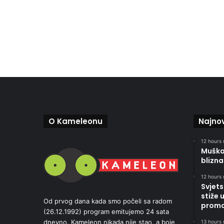
O Kameleonu
Najnov
12 hours 
Muškar
blizna
12 hours 
Svjets
stiže 
Od prvog dana kada smo počeli sa radom
promoc
(26.12.1992) program emitujemo 24 sata
dnevno. Kameleon nikada nije stao, a boje
13 hours 