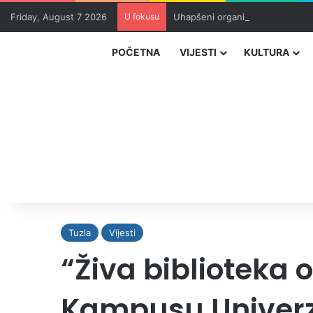
Friday, August 7 2026
U fokusu
Uhapšeni organizatori krijumčar
POČETNA
VIJESTI
KULTURA
Tuzla
Vijesti
“Živa biblioteka
Kampusu Univerzi