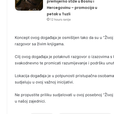
premijerno stiže u Bosnu i
Hercegovinu – promocija u
petak u Tuzli
12 hours ranije
Koncept ovog događaja je osmišljen tako da su u “Živoj b
razgovor sa živim knjigama.
Cilj ovog događaja je potaknuti razgovor o izazovima s
svakodnevno te promicati razumijevanje i podršku unut
Lokacija događaja je u potpunosti pristupačna osobama 
sudjeluju u ovoj važnoj inicijativi.
Ne propustite priliku sudjelovati u ovoj posebnoj “Živoj
u našoj zajednici.