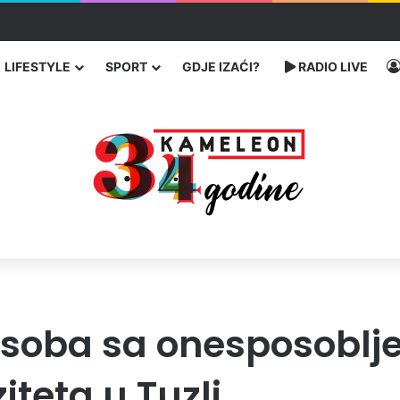
enja migranata preko BiH i Balkana
LIFESTYLE
SPORT
GDJE IZAĆI?
RADIO LIVE
 osoba sa onesposoblj
teta u Tuzli