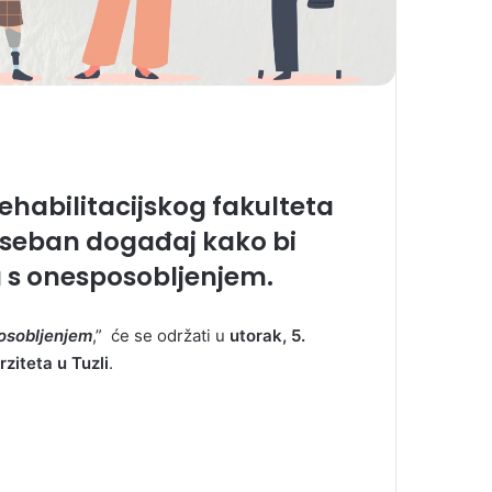
rehabilitacijskog fakulteta
poseban događaj kako bi
a s onesposobljenjem.
posobljenjem
,” će se održati u
utorak, 5.
ziteta u Tuzli
.