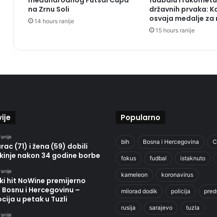
međunarodnog Futsal Cupa
fudbalu i rukometu,
na Zrnu Soli
državnih prvaka: K
osvaja medalje za
14 hours ranije
15 hours ranije
ije
Popularno
ranije
bih
Bosna i Hercegovina
C
ac (71) i žena (59) dobili
kinje nakon 34 godine borbe
fokus
fudbal
istaknuto
ranije
kameleon
koronavirus
ki hit NoWine premijerno
u Bosnu i Hercegovinu –
milorad dodik
policija
pred
ija u petak u Tuzli
rusija
sarajevo
tuzla
ranije