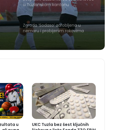
u Tuzlanskom kantonu
Zgrada ‘Sodaso’ zarobljena u
nemaru i probijenim rokovima
ezultata u
UKC Tuzla bez šest ključnih