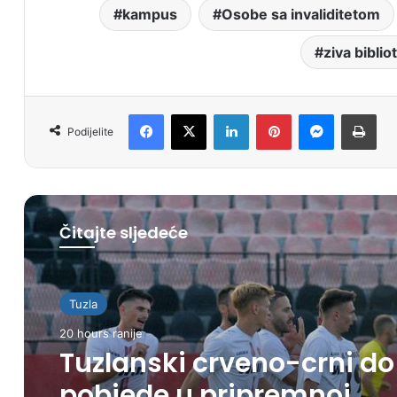
kampus
Osobe sa invaliditetom
ziva biblio
Facebook
X
LinkedIn
Pinterest
Messenger
Print
Podijelite
Čitajte sljedeće
Tuzla
20 hours ranije
Tuzlanski crveno-crni do
pobjede u pripremnoj