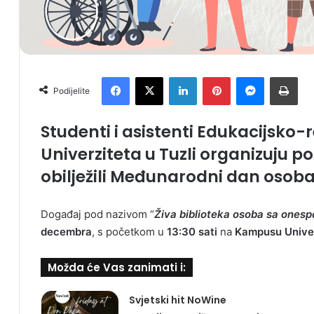
Facebook
X
LinkedIn
Pinterest
Messenger
Print
Podijelite
Studenti i asistenti Edukacijsko-
Univerziteta u Tuzli organizuju 
obilježili Međunarodni dan osob
Događaj pod nazivom “
Živa biblioteka osoba sa ones
decembra
, s početkom u
13:30 sati
na
Kampusu Univer
Možda će Vas zanimati i:
Svjetski hit NoWine