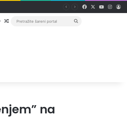
Facebook
X
YouTube
Instag
Pri
Prijava
Random članak
Pretražite
šareni
portal
enjem” na