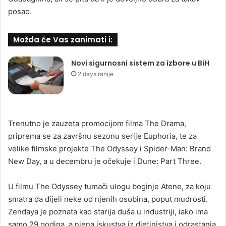
posao.
Možda će Vas zanimati i:
Novi sigurnosni sistem za izbore u BiH
2 days ranije
Trenutno je zauzeta promocijom filma The Drama,
priprema se za završnu sezonu serije Euphoria, te za
velike filmske projekte The Odyssey i Spider-Man: Brand
New Day, a u decembru je očekuje i Dune: Part Three.
U filmu The Odyssey tumači ulogu boginje Atene, za koju
smatra da dijeli neke od njenih osobina, poput mudrosti.
Zendaya je poznata kao starija duša u industriji, iako ima
samo 29 godina, a njena iskustva iz djetinjstva i odrastanja