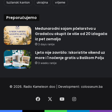
tuzlanski kanton
ukrajina
vrijeme
Preporučujemo
Međunarodni sajam pčelarstva u
Gradačcu okupit će više od 20 izlagača
iz pet zemalja
3 days ranije
Ljeto nije završilo: Iskoristite vikend uz
more i 1 noćenje gratis u Baškom Polju
3 weeks ranije
© 2026. Radio Kameleon doo | Development:
colosseum.ba
Facebook
X
YouTube
Instagram