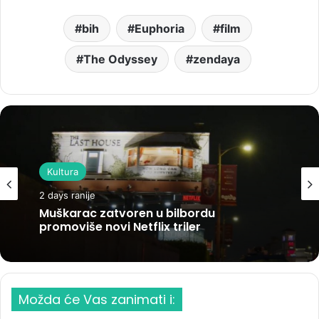
bih
Euphoria
film
The Odyssey
zendaya
Kultura
2 days ranije
Muškarac zatvoren u bilbordu
promoviše novi Netflix triler
Možda će Vas zanimati i: