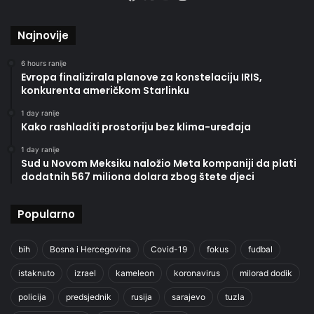
Najnovije
6 hours ranije
Evropa finalizirala planove za konstelaciju IRIS,
konkurenta američkom Starlinku
1 day ranije
Kako rashladiti prostoriju bez klima-uređaja
1 day ranije
Sud u Novom Meksiku naložio Meta kompaniji da plati
dodatnih 567 miliona dolara zbog štete djeci
Popularno
bih
Bosna i Hercegovina
Covid-19
fokus
fudbal
istaknuto
izrael
kameleon
koronavirus
milorad dodik
policija
predsjednik
rusija
sarajevo
tuzla