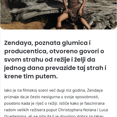
Zendaya, poznata glumica i
producentica, otvoreno govori o
svom strahu od režije i želji da
jednog dana prevaziđe taj strah i
krene tim putem.
Iako je na filmskoj sceni već dugi niz godina, Zendaya
priznaje da je često nesigurna u svoje sposobnosti,
posebno kada je riječ o režiji. Ističe kako je fascinirana
radom velikih režisera poput Christophera Nolana i Luca
Guadagnina, ali se pita da li je dovoljno dobra za takav