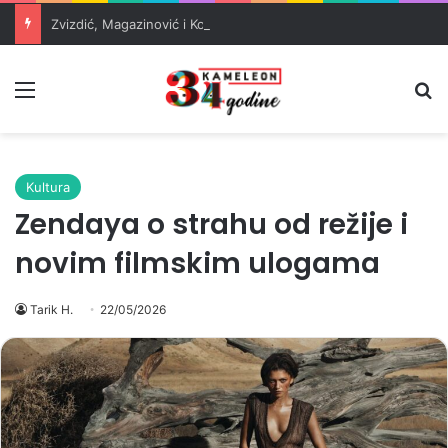
Zvizdić, Magazinović i Kojović traže poseban status za Memorijalni centar Srebrenica
Meni
Pr
Kultura
Zendaya o strahu od režije i
novim filmskim ulogama
Tarik H.
22/05/2026