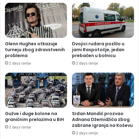
Glenn Hughes otkazuje
Dvojici rudara pozlilo u
turneju zbog zdravstvenih
jami Raspotočje, jedan
problema
prebačen u bolnicu
2 days ranije
2 days ranije
Gužve i duge kolone na
Srđan Mandić prozvao
graničnim prelazima u BiH
Adnana Džemidžića zbog
zabrane igranja na Koševu
2 days ranije
2 days ranije