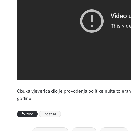
Obuka vjeverica dio je provođenja politike nulte toleran
godine.
Izvor
index.hr