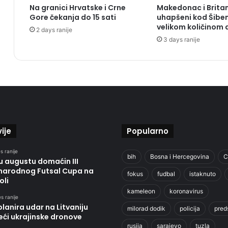
Na granici Hrvatske i Crne
Makedonac i Brita
Gore čekanja do 15 sati
uhapšeni kod Šiben
velikom količinom
2 days ranije
3 days ranije
ije
Popularno
s ranije
bih
Bosna i Hercegovina
C
u augustu domaćin III
arodnog Futsal Cupa na
fokus
fudbal
istaknuto
oli
kameleon
koronavirus
s ranije
planira udar na Litvaniju
milorad dodik
policija
pred
eći ukrajinske dronove
rusija
sarajevo
tuzla