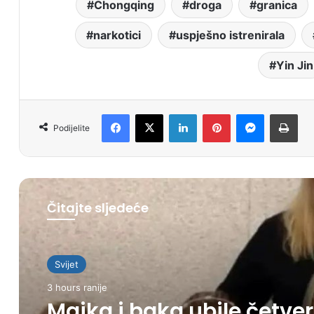
Chongqing
droga
granica
narkotici
uspješno istrenirala
Yin Jin
Facebook
X
LinkedIn
Pinterest
Messenger
Print
Podijelite
Čitajte sljedeće
Svijet
3 hours ranije
Majka i baka ubile četve