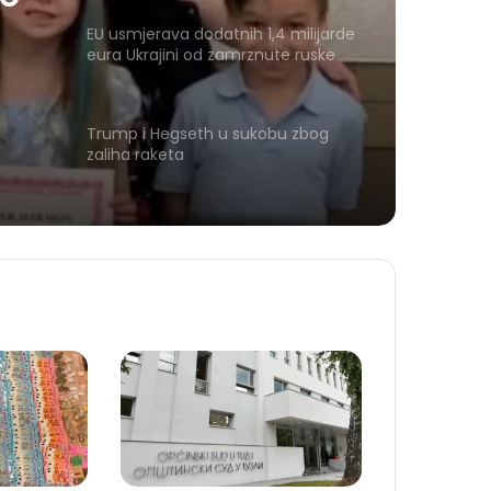
EU usmjerava dodatnih 1,4 milijarde
eura Ukrajini od zamrznute ruske
imovine
Trump i Hegseth u sukobu zbog
zaliha raketa