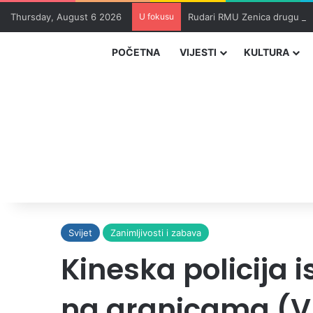
Thursday, August 6 2026
U fokusu
Rudari RMU Zenica drugu noć
POČETNA
VIJESTI
KULTURA
Svijet
Zanimljivosti i zabava
Kineska policija i
na granicama (V