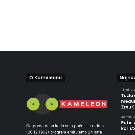
O Kameleonu
Najnov
18 minute
Tuzla 
međun
Zrnu S
30 minute
Putin 
Od prvog dana kada smo počeli sa radom
korist
(26.12.1992) program emitujemo 24 sata