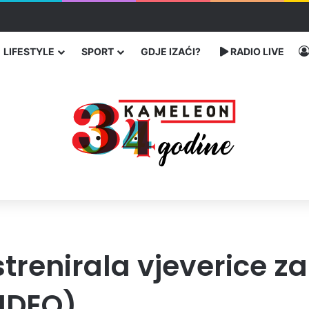
 proveli u jami u znak protesta
LIFESTYLE
SPORT
GDJE IZAĆI?
RADIO LIVE
strenirala vjeverice z
IDEO)