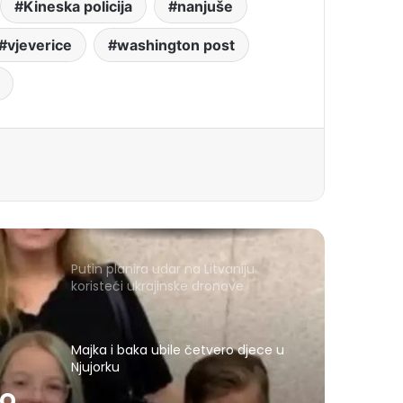
Kineska policija
nanjuše
vjeverice
washington post
Putin planira udar na Litvaniju
koristeći ukrajinske dronove
Majka i baka ubile četvero djece u
Njujorku
ro