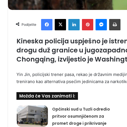
Facebook
X
LinkedIn
Pinterest
Messenger
Print
Podijelite
Kineska policija uspješno je istre
drogu duž granice u jugozapadnoj
Chongqing, izvijestio je Washing
Yin Jin, policijski trener pasa, rekao je državnim medij
trenirano kao alternativa psećim jedinicama za narkotik
Možda će Vas zanimati i:
Općinski sud u Tuzli odredio
pritvor osumnjičenom za
promet droge i prikrivanje