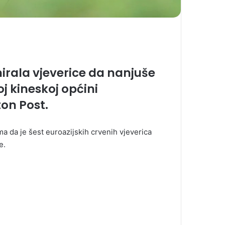
nirala vjeverice da nanjuše
 kineskoj općini
ton Post.
ima da je šest euroazijskih crvenih vjeverica
e.