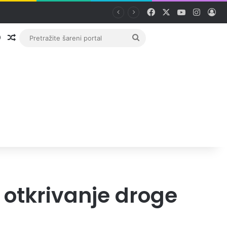
Facebook
X
YouTube
Instag
Pri
Prijava
Random članak
Pretražite
šareni
portal
a otkrivanje droge