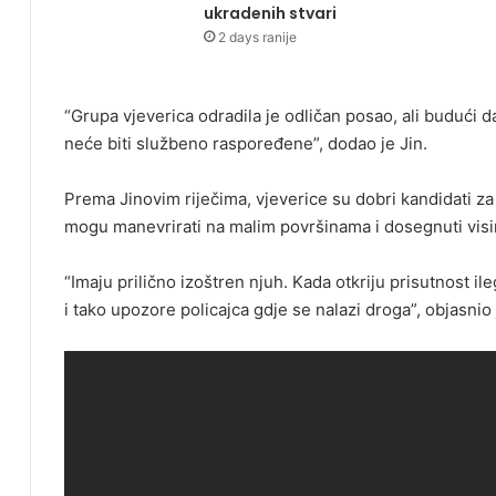
ukradenih stvari
2 days ranije
“Grupa vjeverica odradila je odličan posao, ali budući d
neće biti službeno raspoređene”, dodao je Jin.
Prema Jinovim riječima, vjeverice su dobri kandidati za
mogu manevrirati na malim površinama i dosegnuti visi
“Imaju prilično izoštren njuh. Kada otkriju prisutnost 
i tako upozore policajca gdje se nalazi droga”, objasnio 