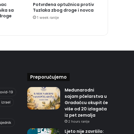
nac
Potvrđena optužnica protiv
ika sa
Tuzlaka zbog droge i novca
 droge
1 week ranije
Preporučujemo
Međunarodni
ovid-19
sajam pčelarstva u
Gradačcu okupit će
izrael
više od 20 izlagača
iz pet zemalja
2 hours ranije
sjednik
Ljeto nije završilo: