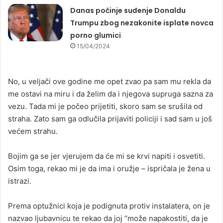
Danas počinje suđenje Donaldu
Trumpu zbog nezakonite isplate novca
porno glumici
15/04/2024
No, u veljači ove godine me opet zvao pa sam mu rekla da
me ostavi na miru i da želim da i njegova supruga sazna za
vezu. Tada mi je počeo prijetiti, skoro sam se srušila od
straha. Zato sam ga odlučila prijaviti policiji i sad sam u još
većem strahu.
Bojim ga se jer vjerujem da će mi se krvi napiti i osvetiti.
Osim toga, rekao mi je da ima i oružje – ispričala je žena u
istrazi.
Prema optužnici koja je podignuta protiv instalatera, on je
nazvao ljubavnicu te rekao da joj “može napakostiti, da je