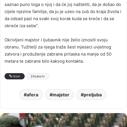
saznao puno toga o njoj i da će joj naštetiti, da je došao do
cijele njezine familije, da ju je uzeo na zub do kraja života i
da odsad pazi na svaki svoj korak kuda se kreće i da se
okreće iza sebe”.
Okrivljeni majstor i ljubavnik nije želio iznositi svoju
obranu. Tužitelji za njega traže šest mjeseci uvjetnog
zatvora i produženje zabrane prilaska na manje od 50
metara te zabrane bilo kakvog kontakta.
Izvor
24sata.hr
afera
majstor
preljuba