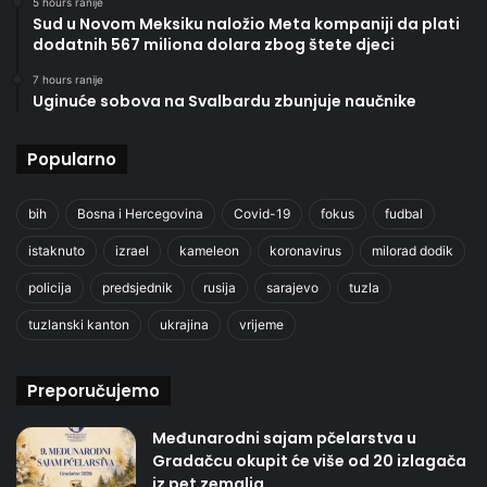
5 hours ranije
Sud u Novom Meksiku naložio Meta kompaniji da plati
dodatnih 567 miliona dolara zbog štete djeci
7 hours ranije
Uginuće sobova na Svalbardu zbunjuje naučnike
Popularno
bih
Bosna i Hercegovina
Covid-19
fokus
fudbal
istaknuto
izrael
kameleon
koronavirus
milorad dodik
policija
predsjednik
rusija
sarajevo
tuzla
tuzlanski kanton
ukrajina
vrijeme
Preporučujemo
Međunarodni sajam pčelarstva u
Gradačcu okupit će više od 20 izlagača
iz pet zemalja