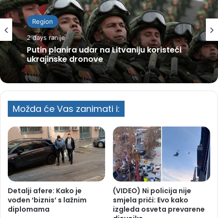
Region
2 days ranije
Putin planira udar na Litvaniju koristeći
ukrajinske dronove
Možda će Vas zanimati i:
Detalji afere: Kako je
(VIDEO) Ni policija nije
vođen ‘biznis’ s lažnim
smjela prići: Evo kako
diplomama
izgleda osveta prevarene