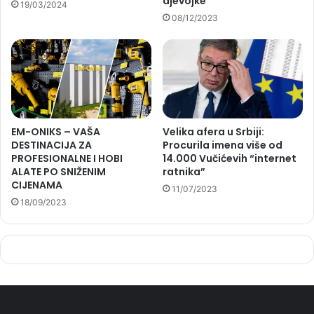
djevojke
19/03/2024
08/12/2023
EM-ONIKS – VAŠA
Velika afera u Srbiji:
DESTINACIJA ZA
Procurila imena više od
PROFESIONALNE I HOBI
14.000 Vučićevih “internet
ALATE PO SNIŽENIM
ratnika”
CIJENAMA
11/07/2023
18/09/2023