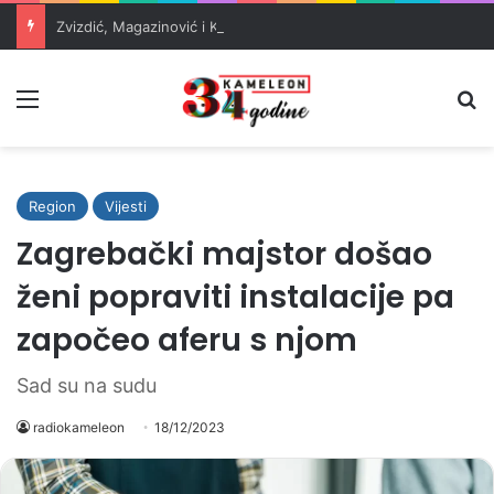
Zvizdić, Magazinović i Kojović traže poseban status za Memorijalni centar Srebrenica
Meni
Pr
Region
Vijesti
Zagrebački majstor došao
ženi popraviti instalacije pa
započeo aferu s njom
Sad su na sudu
radiokameleon
18/12/2023