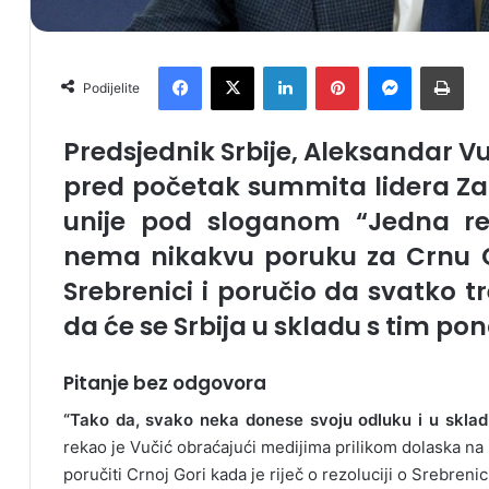
Facebook
X
LinkedIn
Pinterest
Messenger
Print
Podijelite
Predsjednik Srbije, Aleksandar Vu
pred početak summita lidera Z
unije pod sloganom “Jedna regi
nema nikakvu poruku za Crnu Go
Srebrenici i poručio da svatko tr
da će se Srbija u skladu s tim po
Pitanje bez odgovora
“Tako da, svako neka donese svoju odluku i u sklad
rekao je Vučić obraćajući medijima prilikom dolaska na
poručiti Crnoj Gori kada je riječ o rezoluciji o Srebrenic