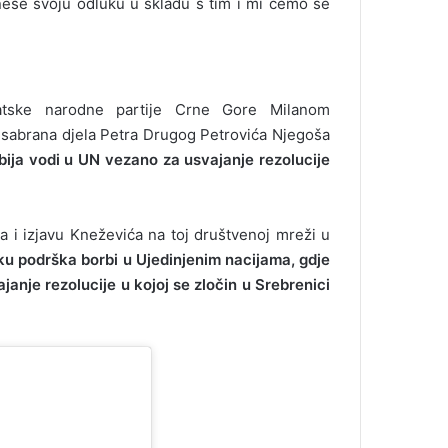
nese svoju odluku u skladu s tim i mi ćemo se
tske narodne partije Crne Gore Milanom
 sabrana djela Petra Drugog Petrovića Njegoša
bija vodi u UN vezano za usvajanje rezolucije
ka i izjavu Kneževića na toj društvenoj mreži u
u podrška borbi u Ujedinjenim nacijama, gdje
janje rezolucije u kojoj se zločin u Srebrenici