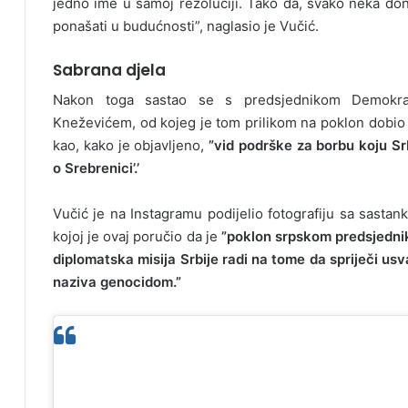
jedno ime u samoj rezoluciji. Tako da, svako neka do
ponašati u budućnosti”, naglasio je Vučić.
Sabrana djela
Nakon toga sastao se s predsjednikom Demokra
Kneževićem, od kojeg je tom prilikom na poklon dobio
kao, kako je objavljeno,
”vid podrške za borbu koju Sr
o Srebrenici’.’
Vučić je na Instagramu podijelio fotografiju sa sastan
kojoj je ovaj poručio da je
”poklon srpskom predsjednik
diplomatska misija Srbije radi na tome da spriječi usva
naziva genocidom.”