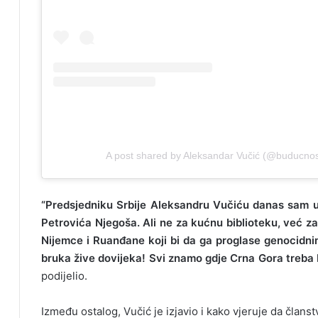
A post shared by Aleksandar Vučić (@buducnos
“Predsjedniku Srbije Aleksandru Vučiću danas sam u
Petrovića Njegoša. Ali ne za kućnu biblioteku, već za
Nijemce i Ruanđane koji bi da ga proglase genocidni
bruka žive dovijeka! Svi znamo gdje Crna Gora treba b
podijelio.
Između ostalog, Vučić je izjavio i kako vjeruje da člans