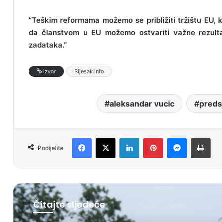
”Teškim reformama možemo se približiti tržištu EU, 
da članstvom u EU možemo ostvariti važne rezulta
zadataka.”
Izvor
Bljesak.info
aleksandar vucic
preds
Facebook
X
LinkedIn
Pinterest
Messenger
Print
Podijelite
Čitajte sljedeće