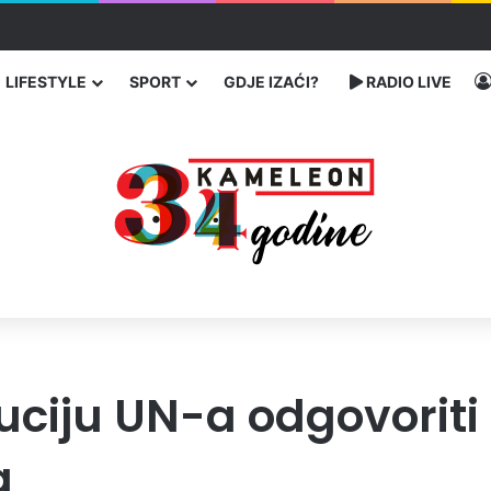
traže poseban status za Memorijalni centar Srebrenica
LIFESTYLE
SPORT
GDJE IZAĆI?
RADIO LIVE
luciju UN-a odgovorit
a