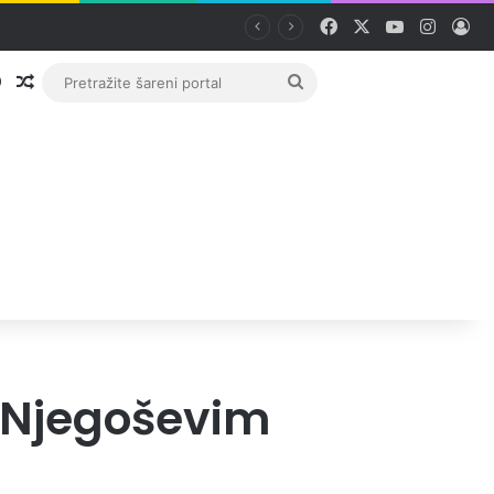
Facebook
X
YouTube
Instag
Pri
Prijava
Random članak
Pretražite
šareni
portal
i Njegoševim