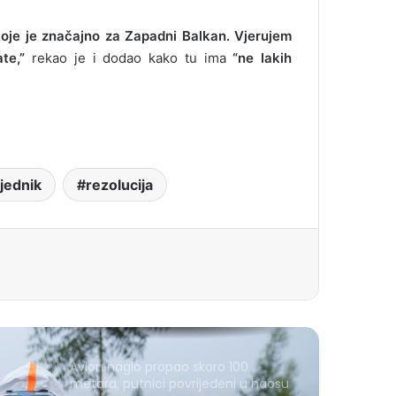
koje je značajno za Zapadni Balkan. Vjerujem
te,”
rekao je i dodao kako tu ima
“ne lakih
jednik
rezolucija
Avion naglo propao skoro 100
metara, putnici povrijeđeni u haosu