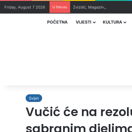
Friday, August 7 2026
U fokusu
Zvizdić, Magazinović i Kojović 
POČETNA
VIJESTI
KULTURA
Svijet
Vučić će na rezo
sabranim djelim