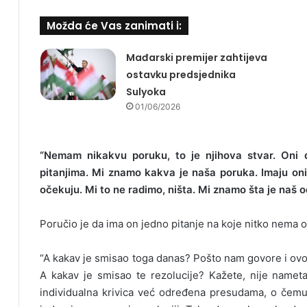
Možda će Vas zanimati i:
Mađarski premijer zahtijeva
ostavku predsjednika
Sulyoka
01/06/2026
“Nemam nikakvu poruku, to je njihova stvar. Oni 
pitanjima. Mi znamo kakva je naša poruka. Imaju oni 
očekuju. Mi to ne radimo, ništa. Mi znamo šta je naš 
Poručio je da ima on jedno pitanje na koje nitko nema 
“A kakav je smisao toga danas? Pošto nam govore i ovo
A kakav je smisao te rezolucije? Kažete, nije nameta
individualna krivica već određena presudama, o čemu