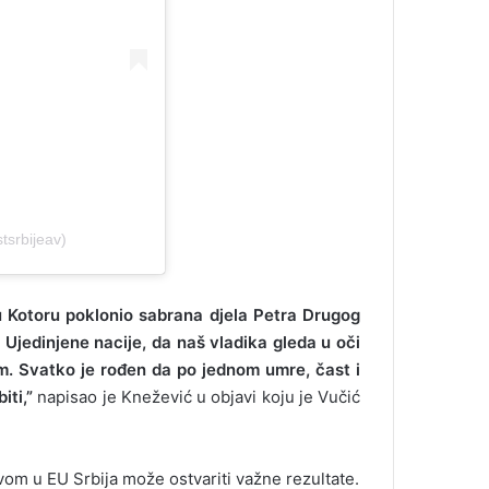
tsrbijeav)
 Kotoru poklonio sabrana djela Petra Drugog
 Ujedinjene nacije, da naš vladika gleda u oči
m. Svatko je rođen da po jednom umre, čast i
iti,”
napisao je Knežević u objavi koju je Vučić
tvom u EU Srbija može ostvariti važne rezultate.