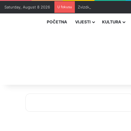
Saturday, August 8 2026
U fokusu
Zvizdić, Magazinović i Kojovi
POČETNA
VIJESTI
KULTURA