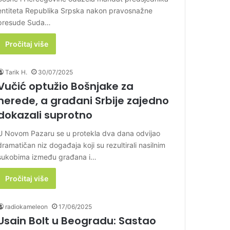
entiteta Republika Srpska nakon pravosnažne
presude Suda…
Pročitaj više
Tarik H.
30/07/2025
Vučić optužio Bošnjake za
nerede, a građani Srbije zajedno
dokazali suprotno
U Novom Pazaru se u protekla dva dana odvijao
dramatičan niz događaja koji su rezultirali nasilnim
sukobima između građana i…
Pročitaj više
radiokameleon
17/06/2025
Usain Bolt u Beogradu: Sastao