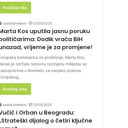
Pročitaj više
radiokameleon
03/06/2025
Marta Kos uputila jasnu poruku
političarima: Dodik vraća BiH
unazad, vrijeme je za promjene!
Evropska komesarka za proširenje, Marta Kos,
danas je održala redovnu razmjenu mišljenja sa
zastupnicima u Komitetu za vanjske poslove
Evropskog…
Pročitaj više
radiokameleon
23/05/2025
Vučić i Orban u Beogradu:
„Strateški dijalog o četiri ključne