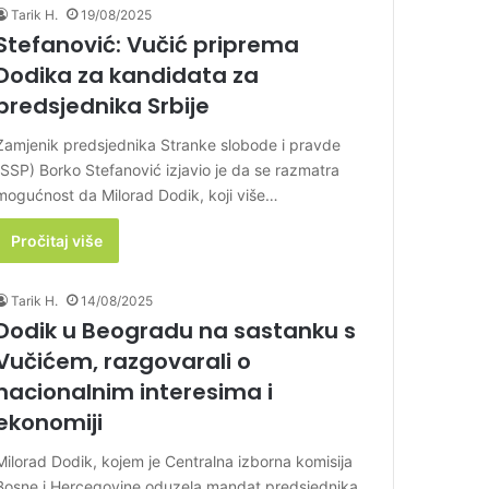
Tarik H.
19/08/2025
Stefanović: Vučić priprema
Dodika za kandidata za
predsjednika Srbije
Zamjenik predsjednika Stranke slobode i pravde
(SSP) Borko Stefanović izjavio je da se razmatra
mogućnost da Milorad Dodik, koji više…
Pročitaj više
Tarik H.
14/08/2025
Dodik u Beogradu na sastanku s
Vučićem, razgovarali o
nacionalnim interesima i
ekonomiji
Milorad Dodik, kojem je Centralna izborna komisija
Bosne i Hercegovine oduzela mandat predsjednika