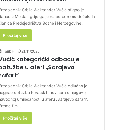
Predsjednik Srbije Aleksandar Vučić stigao je
danas u Mostar, gdje ga je na aerodromu dočekala
članica Predsjedništva Bosne i Hercegovine…
Pročitaj više
Tarik H.
21/11/2025
Vučić kategorički odbacuje
optužbe u aferi „Sarajevo
safari“
Predsjednik Srbije Aleksandar Vučić odlučno je
negirao optužbe hrvatskih novinara o njegovoj
navodnoj umiješanosti u aferu „Sarajevo safari“.
Prema tim…
Pročitaj više