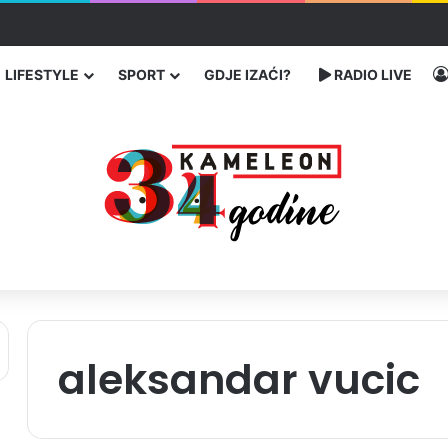
ć traže poseban status za Memorijalni centar Srebrenica
LIFESTYLE
SPORT
GDJE IZAĆI?
RADIO LIVE
aleksandar vucic