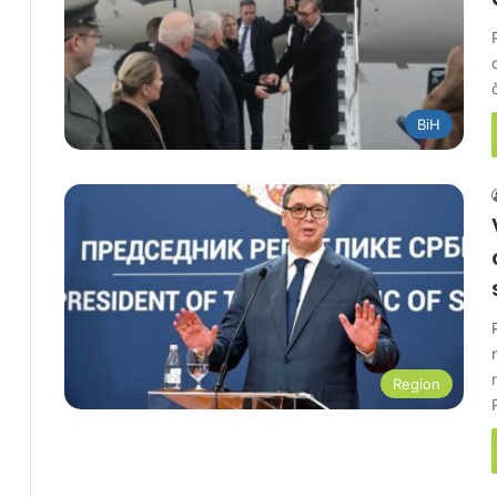
BiH
Region