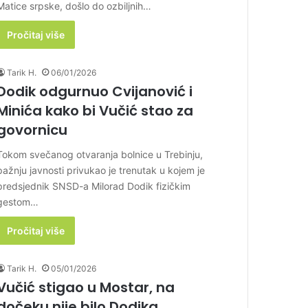
Matice srpske, došlo do ozbiljnih…
Pročitaj više
Tarik H.
06/01/2026
Dodik odgurnuo Cvijanović i
Minića kako bi Vučić stao za
govornicu
Tokom svečanog otvaranja bolnice u Trebinju,
pažnju javnosti privukao je trenutak u kojem je
predsjednik SNSD-a Milorad Dodik fizičkim
gestom…
Pročitaj više
Tarik H.
05/01/2026
Vučić stigao u Mostar, na
dočeku nije bilo Dodika