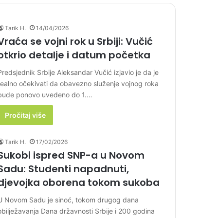
Tarik H.
14/04/2026
Vraća se vojni rok u Srbiji: Vučić
otkrio detalje i datum početka
Predsjednik Srbije Aleksandar Vučić izjavio je da je
realno očekivati da obavezno služenje vojnog roka
bude ponovo uvedeno do 1.…
Pročitaj više
Tarik H.
17/02/2026
Sukobi ispred SNP-a u Novom
Sadu: Studenti napadnuti,
djevojka oborena tokom sukoba
U Novom Sadu je sinoć, tokom drugog dana
obilježavanja Dana državnosti Srbije i 200 godina