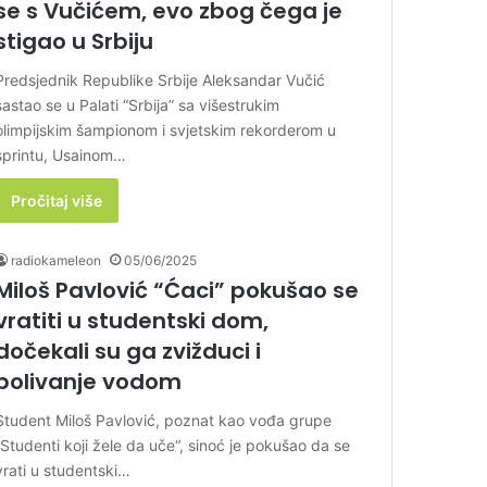
se s Vučićem, evo zbog čega je
stigao u Srbiju
Predsjednik Republike Srbije Aleksandar Vučić
sastao se u Palati “Srbija” sa višestrukim
olimpijskim šampionom i svjetskim rekorderom u
sprintu, Usainom…
Pročitaj više
radiokameleon
05/06/2025
Miloš Pavlović “Ćaci” pokušao se
vratiti u studentski dom,
dočekali su ga zvižduci i
polivanje vodom
Student Miloš Pavlović, poznat kao vođa grupe
„Studenti koji žele da uče“, sinoć je pokušao da se
vrati u studentski…