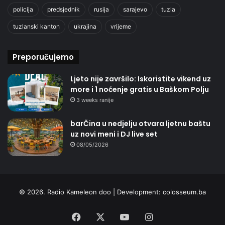
policija
predsjednik
rusija
sarajevo
tuzla
tuzlanski kanton
ukrajina
vrijeme
Preporučujemo
Ljeto nije završilo: Iskoristite vikend uz
more i 1 noćenje gratis u Baškom Polju
3 weeks ranije
barČina u nedjelju otvara ljetnu baštu
uz novi meni i DJ live set
08/05/2026
© 2026. Radio Kameleon doo | Development:
colosseum.ba
Facebook
X
YouTube
Instagram