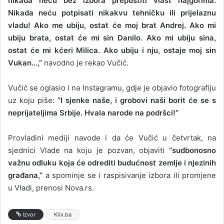
nikada neću bez izbora prepustiti vlast najgorima.
Nikada neću potpisati nikakvu tehničku ili prijelaznu
vladu! Ako me ubiju, ostat će moj brat Andrej. Ako mi
ubiju brata, ostat će mi sin Danilo. Ako mi ubiju sina,
ostat će mi kćeri Milica. Ako ubiju i nju, ostaje moj sin
Vukan…,”
navodno je rekao Vučić.
Vučić se oglasio i na Instagramu, gdje je objavio fotografiju
uz koju piše:
“I sjenke naše, i grobovi naši borit će se s
neprijateljima Srbije. Hvala narode na podršci!”
Provladini mediji navode i da će Vučić u četvrtak, na
sjednici Vlade na koju je pozvan, objaviti
“sudbonosno
važnu odluku koja će odrediti budućnost zemlje i njezinih
građana,”
a spominje se i raspisivanje izbora ili promjene
u Vladi, prenosi Nova.rs.
Izvor
Klix.ba