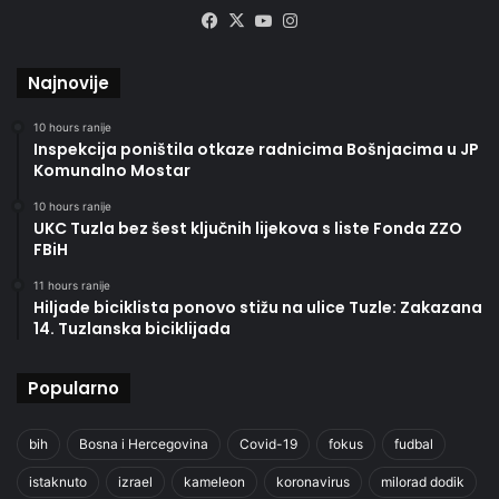
Facebook
X
YouTube
Instagram
Najnovije
10 hours ranije
Inspekcija poništila otkaze radnicima Bošnjacima u JP
Komunalno Mostar
10 hours ranije
UKC Tuzla bez šest ključnih lijekova s liste Fonda ZZO
FBiH
11 hours ranije
Hiljade biciklista ponovo stižu na ulice Tuzle: Zakazana
14. Tuzlanska biciklijada
Popularno
bih
Bosna i Hercegovina
Covid-19
fokus
fudbal
istaknuto
izrael
kameleon
koronavirus
milorad dodik