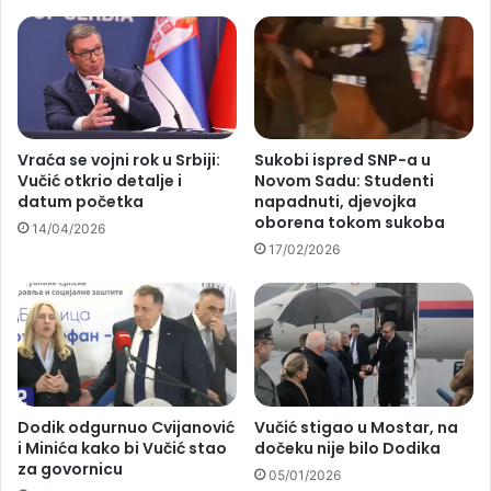
Vraća se vojni rok u Srbiji:
Sukobi ispred SNP-a u
Vučić otkrio detalje i
Novom Sadu: Studenti
datum početka
napadnuti, djevojka
oborena tokom sukoba
14/04/2026
17/02/2026
Dodik odgurnuo Cvijanović
Vučić stigao u Mostar, na
i Minića kako bi Vučić stao
dočeku nije bilo Dodika
za govornicu
05/01/2026