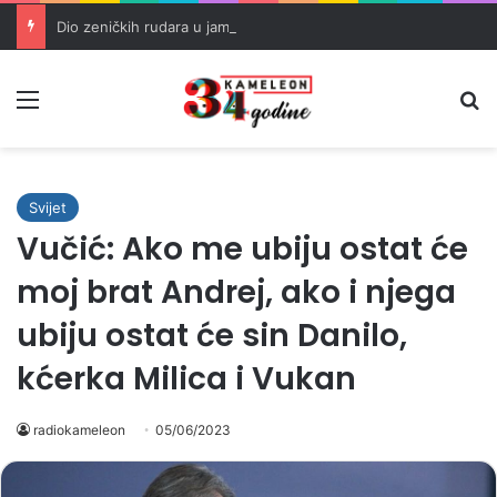
Dio zeničkih rudara u jami zbog neisplaćenih plata i problema sa zdravstvenim knjižicama
Meni
Pr
Svijet
Vučić: Ako me ubiju ostat će
moj brat Andrej, ako i njega
ubiju ostat će sin Danilo,
kćerka Milica i Vukan
radiokameleon
05/06/2023