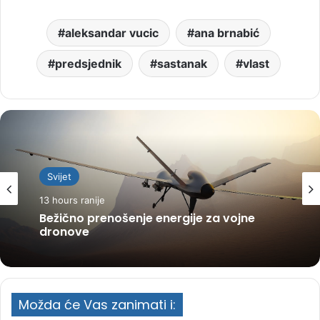
aleksandar vucic
ana brnabić
predsjednik
sastanak
vlast
Svijet
13 hours ranije
Bežično prenošenje energije za vojne
dronove
Možda će Vas zanimati i: