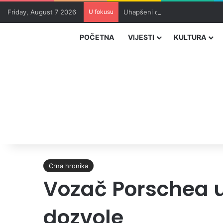
Friday, August 7 2026
U fokusu
Uhapšeni organizatori krijumčar
POČETNA
VIJESTI
KULTURA
Crna hronika
Vozač Porschea u
dozvole