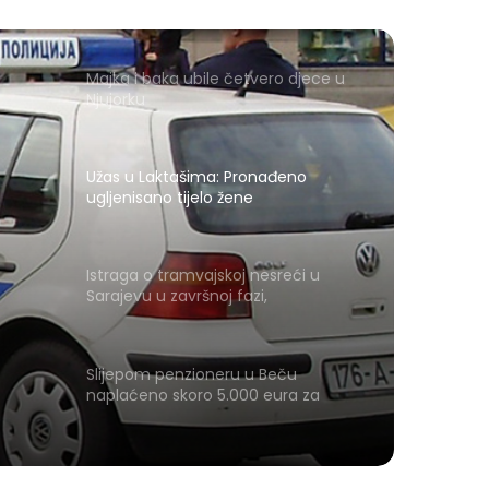
Majka i baka ubile četvero djece u
Njujorku
Užas u Laktašima: Pronađeno
ugljenisano tijelo žene
Istraga o tramvajskoj nesreći u
Sarajevu u završnoj fazi,
odgovornost još nije utvrđena
Slijepom penzioneru u Beču
naplaćeno skoro 5.000 eura za
obroke u restoranu