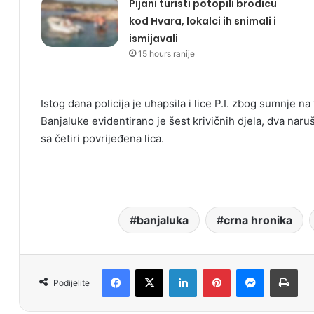
Pijani turisti potopili brodicu
kod Hvara, lokalci ih snimali i
ismijavali
15 hours ranije
Istog dana policija je uhapsila i lice P.I. zbog sumnje 
Banjaluke evidentirano je šest krivičnih djela, dva na
sa četiri povrijeđena lica.
banjaluka
crna hronika
Facebook
X
LinkedIn
Pinterest
Messenger
Print
Podijelite