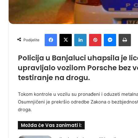
Facebook
X
LinkedIn
Pinterest
Messenger
Print
Podijelite
Policija u Banjaluci uhapsila je lice
upravljalo vozilom Porsche bez v
testiranje na drogu.
Tokom kontrole u vozilu su pronađeni i oduzeti metalna
Osumnjičeni je prekršio odredbe Zakona o bezbjednosti
droga.
Možda će Vas zanimati i: