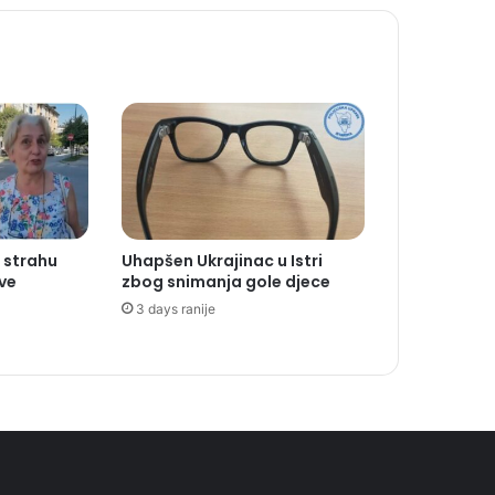
 strahu
Uhapšen Ukrajinac u Istri
ve
zbog snimanja gole djece
3 days ranije