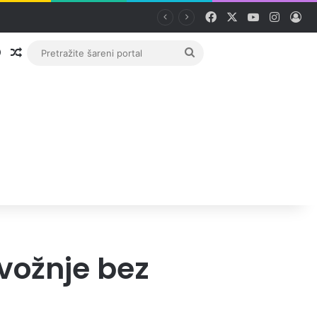
Facebook
X
YouTube
Instag
Pri
Prijava
Random članak
Pretražite
šareni
portal
vožnje bez