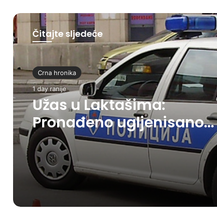
Čitajte sljedeće
Crna hronika
1 day ranije
Užas u Laktašima:
Pronađeno ugljenisano
tijelo žene