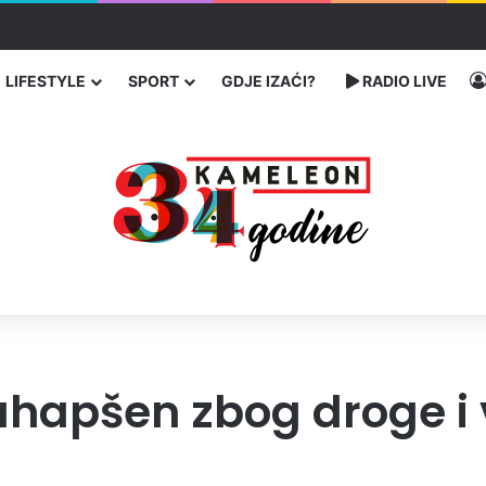
enja migranata preko BiH i Balkana
LIFESTYLE
SPORT
GDJE IZAĆI?
RADIO LIVE
hapšen zbog droge i 