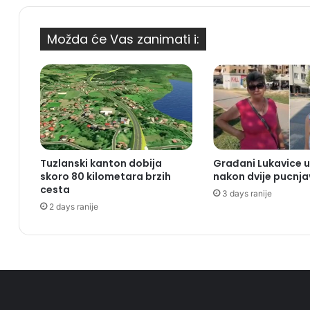
Možda će Vas zanimati i:
Tuzlanski kanton dobija
Građani Lukavice u
skoro 80 kilometara brzih
nakon dvije pucnja
cesta
3 days ranije
2 days ranije