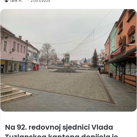
Tarik H.
21/01/2025
Na 92. redovnoj sjednici Vlada
Tuzlanskog kantona donijela je