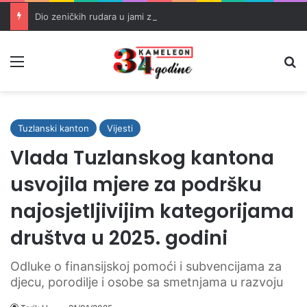
Dio zeničkih rudara u jami zbog neisplaćenih plata i problema sa zdravstvenim knjižicama
Meni
Pr
Tuzlanski kanton
Vijesti
Vlada Tuzlanskog kantona
usvojila mjere za podršku
najosjetljivijim kategorijama
društva u 2025. godini
Odluke o finansijskoj pomoći i subvencijama za
djecu, porodilje i osobe sa smetnjama u razvoju