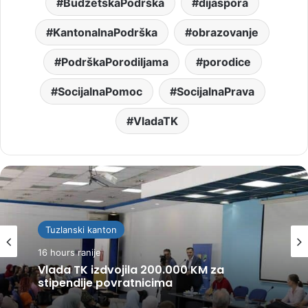
BudžetskaPodrška
dijaspora
KantonalnaPodrška
obrazovanje
PodrškaPorodiljama
porodice
SocijalnaPomoc
SocijalnaPrava
VladaTK
Tuzlanski kanton
16 hours ranije
Vlada TK izdvojila 200.000 KM za
stipendije povratnicima