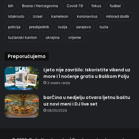
bih
Bosna i Hercegovina
Covid-19
fokus
fudbal
istaknuto
izrael
kameleon
koronavirus
milorad dodik
policija
predsjednik
rusija
sarajevo
tuzla
tuzlanski kanton
ukrajina
vrijeme
Preporučujemo
Ljeto nije završilo: Iskoristite vikend uz
more i 1 noćenje gratis u Baškom Polju
3 weeks ranije
barČina u nedjelju otvara ljetnu baštu
uz novi meni i DJ live set
08/05/2026