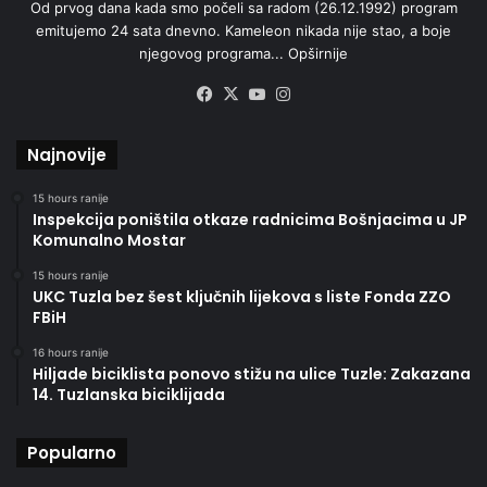
Od prvog dana kada smo počeli sa radom (26.12.1992) program
emitujemo 24 sata dnevno. Kameleon nikada nije stao, a boje
njegovog programa...
Opširnije
Facebook
X
YouTube
Instagram
Najnovije
15 hours ranije
Inspekcija poništila otkaze radnicima Bošnjacima u JP
Komunalno Mostar
15 hours ranije
UKC Tuzla bez šest ključnih lijekova s liste Fonda ZZO
FBiH
16 hours ranije
Hiljade biciklista ponovo stižu na ulice Tuzle: Zakazana
14. Tuzlanska biciklijada
Popularno