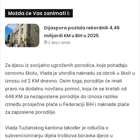
Možda će Vas zanimati i:
Dijaspora poslala rekordnih 4,46
milijardi KM u BiH u 2025.
2 days ranije
Za djecu iz socijalno ugroženih porodica, koje pohađaju
osnovnu školu, Vlada je utvrdila naknadu za obrok u školi u
iznosu od 2 KM dnevno. Osim toga, porodilje će imati
pravo na dodatnu novčanu pomoć, koja će se kretati od
446 KM za nezaposlene porodilje do iznosa razlike
između prosječne plaće u Federaciji BiH i naknade plaće
za zaposlene porodilje.
Vlada Tuzlanskog kantona također je odlučila o
subvencioniranju dijela troškova boravka djece u