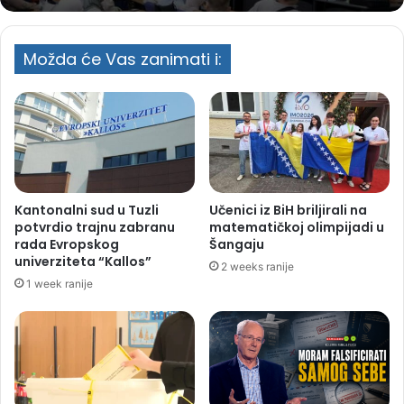
Možda će Vas zanimati i:
Kantonalni sud u Tuzli
Učenici iz BiH briljirali na
potvrdio trajnu zabranu
matematičkoj olimpijadi u
rada Evropskog
Šangaju
univerziteta “Kallos”
2 weeks ranije
1 week ranije