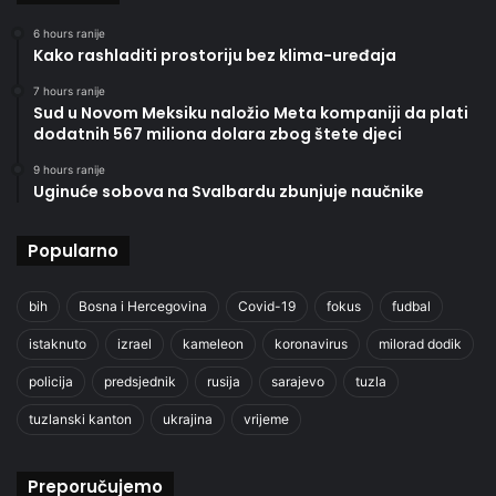
6 hours ranije
Kako rashladiti prostoriju bez klima-uređaja
7 hours ranije
Sud u Novom Meksiku naložio Meta kompaniji da plati
dodatnih 567 miliona dolara zbog štete djeci
9 hours ranije
Uginuće sobova na Svalbardu zbunjuje naučnike
Popularno
bih
Bosna i Hercegovina
Covid-19
fokus
fudbal
istaknuto
izrael
kameleon
koronavirus
milorad dodik
policija
predsjednik
rusija
sarajevo
tuzla
tuzlanski kanton
ukrajina
vrijeme
Preporučujemo