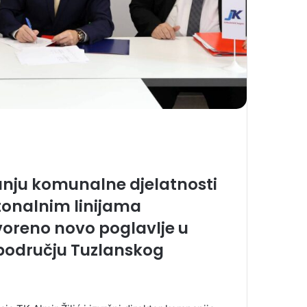
anju komunalne djelatnosti
tonalnim linijama
oreno novo poglavlje u
 području Tuzlanskog