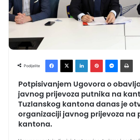
Facebook
X
LinkedIn
Pinterest
Messenger
Print
Podijelite
Potpisivanjem Ugovora o obavlj
javnog prijevoza putnika na kan
Tuzlanskog kantona danas je otv
organizaciji javnog prijevoza na
kantona.