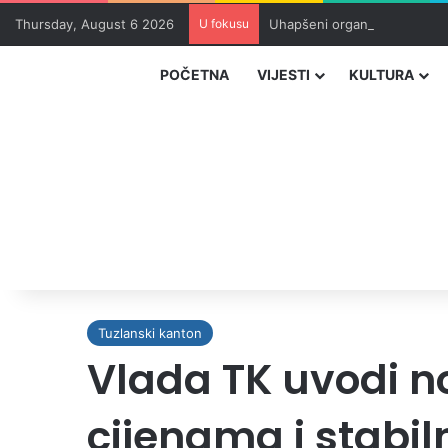
Thursday, August 6 2026
U fokusu
Uhapšeni organizatori krijum
POČETNA
VIJESTI
KULTURA
Tuzlanski kanton
Vlada TK uvodi no
cijenama i stabil