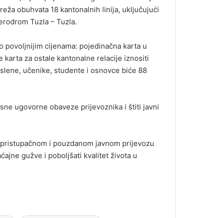
eža obuhvata 18 kantonalnih linija, uključujući
 Aerodrom Tuzla – Tuzla.
 povoljnijim cijenama: pojedinačna karta u
arta za ostale kantonalne relacije iznositi
slene, učenike, studente i osnovce biće 88
jasne ugovorne obaveze prijevoznika i štiti javni
, pristupačnom i pouzdanom javnom prijevozu
ćajne gužve i poboljšati kvalitet života u