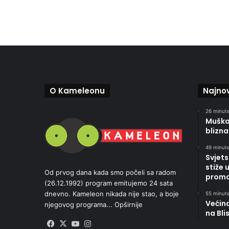
O Kameleonu
Najnov
26 minute
Muškar
blizna
49 minute
Svjets
stiže 
Od prvog dana kada smo počeli sa radom
promoc
(26.12.1992) program emitujemo 24 sata
dnevno. Kameleon nikada nije stao, a boje
55 minute
Većin
njegovog programa...
Opširnije
na Bli
Facebook
X
YouTube
Instagram