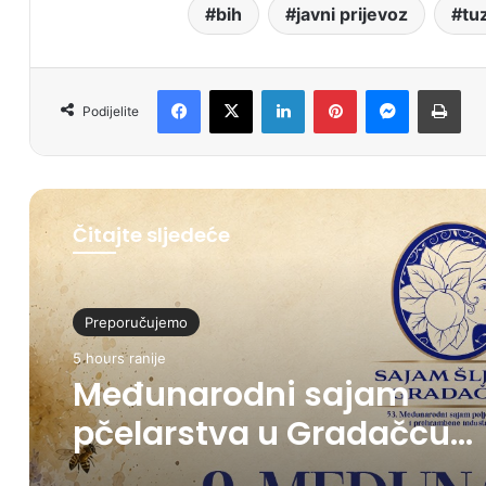
bih
javni prijevoz
tu
Facebook
X
LinkedIn
Pinterest
Messenger
Print
Podijelite
Čitajte sljedeće
Preporučujemo
5 hours ranije
Međunarodni sajam
pčelarstva u Gradačcu
okupit će više od 20