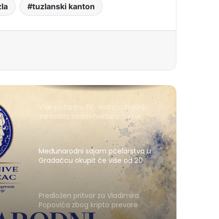
zla
tuzlanski kanton
Više požara u TK: Vatra u Kladnju
zahvatila osam hektara šume
Međunarodni sajam pčelarstva u
Gradačcu okupit će više od 20
izlagača iz pet zemalja
Predložen pritvor za Vladimira
Popovića zbog kripto prevare