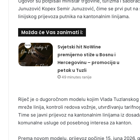
Ugovor su potpisali ministar trgovine, turizma i saobraća
Junuzović Kopex Semir Junuzović, čime se prvi put na 
linijskog prijevoza putnika na kantonalnim linijama.
Možda će Vas zanimati i:
Svjetski hit NoWine
premijerno stiže u Bosnu i
Hercegovinu – promocija u
petak u Tuzli
49 minutes ranije
Riječ je o dugoročnom modelu kojim Vlada Tuzlanskog k
mreže linija, kontroli redova vožnje, utvrđivanju tarifno
Time se javni prijevoz na kantonalnim linijama iz dosa
komunalne usluge od posebnog interesa za kanton.
Prema novom modelu, prijevoz počinje 15. juna 2026. go