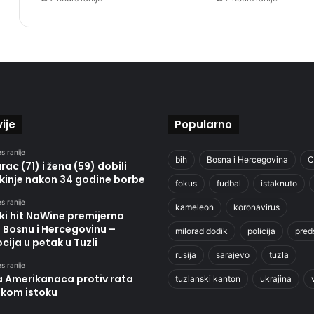
ije
Popularno
s ranije
bih
Bosna i Hercegovina
C
ac (71) i žena (59) dobili
kinje nakon 34 godine borbe
fokus
fudbal
istaknuto
s ranije
kameleon
koronavirus
ki hit NoWine premijerno
u Bosnu i Hercegovinu –
milorad dodik
policija
pred
ija u petak u Tuzli
rusija
sarajevo
tuzla
s ranije
a Amerikanaca protiv rata
tuzlanski kanton
ukrajina
skom istoku