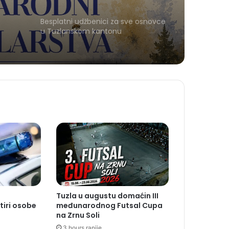
Besplatni udžbenici za sve osnovce
u Tuzlanskom kantonu
Tuzla u augustu domaćin III
tiri osobe
međunarodnog Futsal Cupa
na Zrnu Soli
3 hours ranije