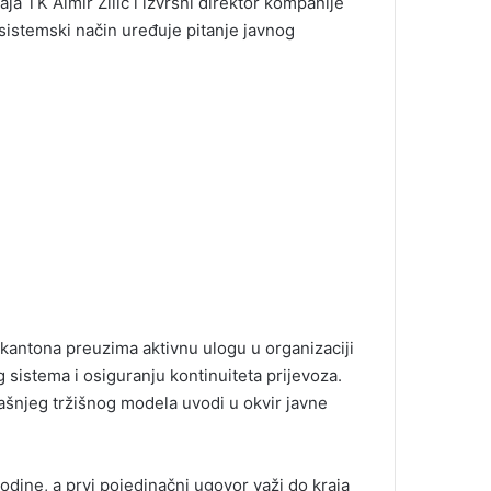
ja TK Almir Žilić i izvršni direktor kompanije
sistemski način uređuje pitanje javnog
antona preuzima aktivnu ulogu u organizaciji
g sistema i osiguranju kontinuiteta prijevoza.
dašnjeg tržišnog modela uvodi u okvir javne
dine, a prvi pojedinačni ugovor važi do kraja