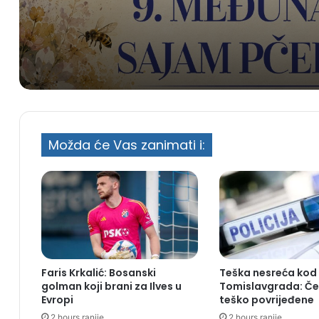
izlagača iz pet zemalja
Možda će Vas zanimati i:
Faris Krkalić: Bosanski
Teška nesreća kod
golman koji brani za Ilves u
Tomislavgrada: Če
Evropi
teško povrijeđene
2 hours ranije
2 hours ranije