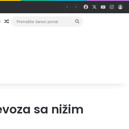
Facebook
X
YouTube
Instag
Pri
Prijava
Random članak
Pretražite
šareni
portal
evoza sa nižim