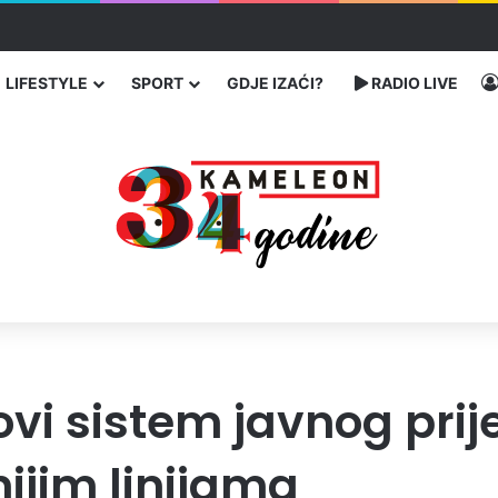
čarenja migranata preko BiH i Balkana
LIFESTYLE
SPORT
GDJE IZAĆI?
RADIO LIVE
vi sistem javnog prij
nijim linijama