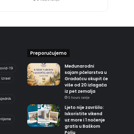
Preporučujemo
Međunarodni
ovid-19
sajam pčelarstva u
Gradačcu okupit će
izrael
više od 20 izlagača
iz pet zemalja
5 hours ranije
sjednik
Ljeto nije završilo:
Iskoristite vikend
vrijeme
uz more i 1 noćenje
gratis u Baškom
Polju