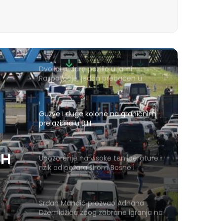
Dvojici rudara pozlilo u jami
Raspotočje, jedan prebačen u
bolnicu
Gužve i duge kolone na graničnim
prelazima u BiH
iH
Upozorenje na visoke temperature i
rizik od požara širom Bosne i
Hercegovine
Srđan Mandić prozvao Adnana
Džemidžića zbog zabrane igranja na