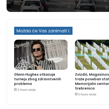
Možda će Vas zanimati i:
Glenn Hughes otkazuje
Zvizdić, Magazinovi
turneju zbog zdravstvenih
traže poseban sta
problema
Memorijalni centar
Srebrenica
3 hours ranije
5 hours ranije