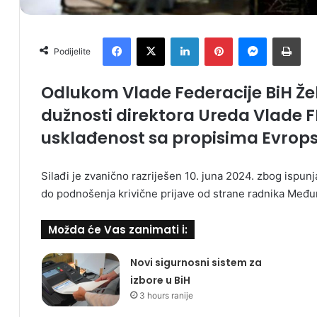
Facebook
X
LinkedIn
Pinterest
Messenger
Print
Podijelite
Odlukom Vlade Federacije BiH Želj
dužnosti direktora Ureda Vlade F
usklađenost sa propisima Evrops
Silađi je zvanično razriješen 10. juna 2024. zbog ispunja
do podnošenja krivične prijave od strane radnika Međ
Možda će Vas zanimati i:
Novi sigurnosni sistem za
izbore u BiH
3 hours ranije