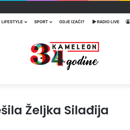
traže poseban status za Memorijalni centar Srebrenica
LIFESTYLE
SPORT
GDJE IZAĆI?
RADIO LIVE
šila Željka Silađija