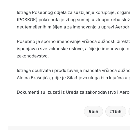
Istraga Posebnog odjela za suzbijanje korupcije, orga
(POSKOK) pokrenuta je zbog sumnji u zloupotrebu služ
neutemeljenih mišljenja za imenovanja u upravi Aerod
Posebno je sporno imenovanje vršioca dužnosti direktor
ispunjavao sve zakonske uslove, a čije je imenovanje
zakonodavstvo.
Istraga obuhvata i produžavanje mandata vršioca dužnos
Aldina Brašnjića, gdje je Silađijeva uloga bila ključna 
Dokumenti su izuzeti iz Ureda za zakonodavstvo i Aerodr
bih
fbih