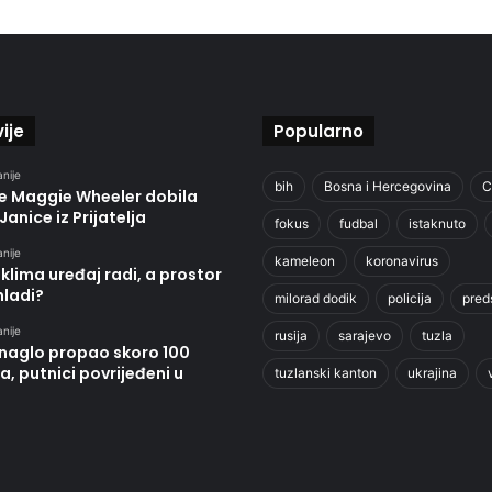
ije
Popularno
anije
bih
Bosna i Hercegovina
C
je Maggie Wheeler dobila
Janice iz Prijatelja
fokus
fudbal
istaknuto
anije
kameleon
koronavirus
klima uređaj radi, a prostor
hladi?
milorad dodik
policija
pred
anije
rusija
sarajevo
tuzla
 naglo propao skoro 100
, putnici povrijeđeni u
tuzlanski kanton
ukrajina