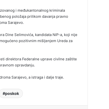
nizovanog i međukantonalnog kriminala
benog položaja prilikom davanja pravno
roma Sarajevo.
a Dine Selimovića, kandidata NiP-a, koji nije
 omogućeno pozitivnim mišljenjem Ureda za
ti direktora Federalne uprave civilne zaštite
u pravnom opravdanju.
oma Sarajevo, a istraga i dalje traje.
poskok