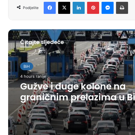
Facebook
X
LinkedIn
Pinterest
Messenger
Print
Podijelite
Čitajte sljedeće
BiH
4 hours ranije
Gužve i duge kolone na
graničnim prelazima u B