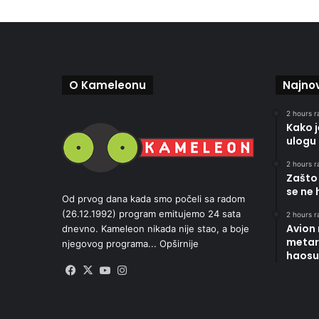
O Kameleonu
Najnov
2 hours r
Kako 
ulogu 
2 hours r
Zašto 
se ne 
Od prvog dana kada smo počeli sa radom
(26.12.1992) program emitujemo 24 sata
2 hours r
Avion
dnevno. Kameleon nikada nije stao, a boje
metara
njegovog programa...
Opširnije
haosu
Facebook
X
YouTube
Instagram