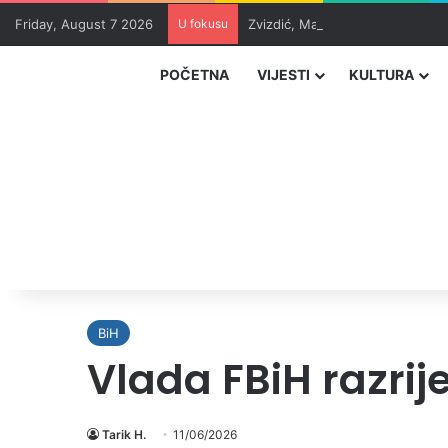
Friday, August 7 2026
U fokusu
Zvizdić, Magazinović i Kojović 
POČETNA
VIJESTI
KULTURA
BiH
Vlada FBiH razrije
Tarik H.
11/06/2026