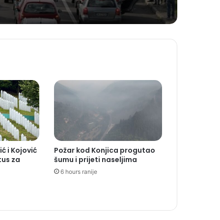
Koševu
ć i Kojović
Požar kod Konjica progutao
tus za
šumu i prijeti naseljima
6 hours ranije