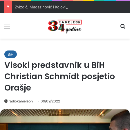
Zvizdić, Magazinović i Kojović traže poseban status za Memorijalni centar Srebrenica
Meni
Pr
BiH
Visoki predstavnik u BiH
Christian Schmidt posjetio
Orašje
radiokameleon
09/09/2022