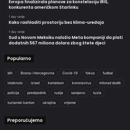
Evropa finalizirala planove za konstelaciju IRIS,
konkurenta američkom Starlinku
1 day ranije
Kako rashladiti prostoriju bez klima-uređaja
1 day ranije
Sud u Novom Meksiku naložio Meta kompaniji da plati
dodatnih 567 miliona dolara zbog štete djeci
Popularno
bih
Bosna i Hercegovina
Covid-19
fokus
fudbal
istaknuto
izrael
kameleon
koronavirus
milorad dodik
policija
predsjednik
rusija
sarajevo
tuzla
tuzlanski kanton
ukrajina
vrijeme
Preporučujemo