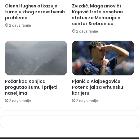
Glenn Hughes otkazuje
Zvizdić, Magazinović i
turneju zbog zdravstvenih
Kojović traže poseban
problema
status za Memorijalni
centar Srebrenica
2 days ranije
2 days ranije
Požar kod Konjica
Pjanić o Alajbegoviću:
progutao šumu i prijeti
Potencijal za vrhunsku
naseljima
karijeru
2 days ranije
2 days ranije