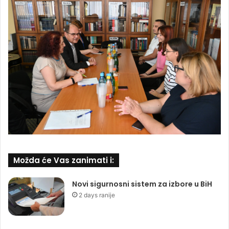
Možda će Vas zanimati i:
Novi sigurnosni sistem za izbore u BiH
2 days ranije