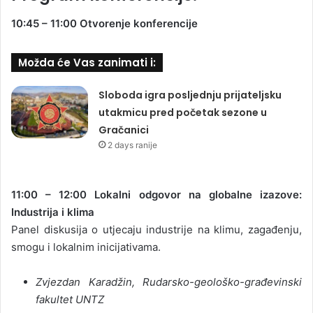
10:45 – 11:00
Otvorenje konferencije
Možda će Vas zanimati i:
Sloboda igra posljednju prijateljsku
utakmicu pred početak sezone u
Gračanici
2 days ranije
11:00 – 12:00
Lokalni odgovor na globalne izazove:
Industrija i klima
Panel diskusija o utjecaju industrije na klimu, zagađenju,
smogu i lokalnim inicijativama.
Zvjezdan Karadžin, Rudarsko-geološko-građevinski
fakultet UNTZ