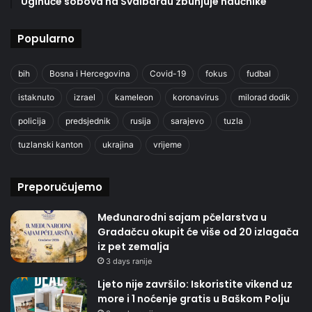
Uginuće sobova na Svalbardu zbunjuje naučnike
Popularno
bih
Bosna i Hercegovina
Covid-19
fokus
fudbal
istaknuto
izrael
kameleon
koronavirus
milorad dodik
policija
predsjednik
rusija
sarajevo
tuzla
tuzlanski kanton
ukrajina
vrijeme
Preporučujemo
Međunarodni sajam pčelarstva u
Gradačcu okupit će više od 20 izlagača
iz pet zemalja
3 days ranije
Ljeto nije završilo: Iskoristite vikend uz
more i 1 noćenje gratis u Baškom Polju