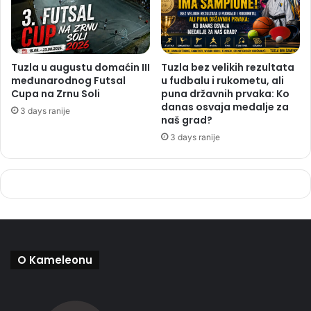
Tuzla u augustu domaćin III
Tuzla bez velikih rezultata
međunarodnog Futsal
u fudbalu i rukometu, ali
Cupa na Zrnu Soli
puna državnih prvaka: Ko
danas osvaja medalje za
3 days ranije
naš grad?
3 days ranije
O Kameleonu