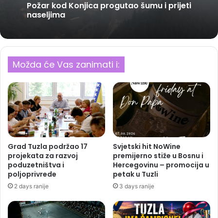
Požar kod Konjica progutao šumu i prijeti
naseljima
Možda će Vas zanimati i:
Grad Tuzla podržao 17
Svjetski hit NoWine
projekata za razvoj
premijerno stiže u Bosnu i
poduzetništva i
Hercegovinu – promocija u
poljoprivrede
petak u Tuzli
2 days ranije
3 days ranije