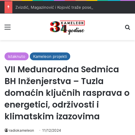
Zvizdić, Magazinović i Kojović traže poseban status za Memorijalni centar Srebrenica
Meni
Pr
Istaknuto
Kameleon projekti
VII Međunarodna Sedmica
BH Inženjerstva – Tuzla
domaćin ključnih rasprava o
energetici, održivosti i
klimatskim izazovima
radiokameleon
11/12/2024