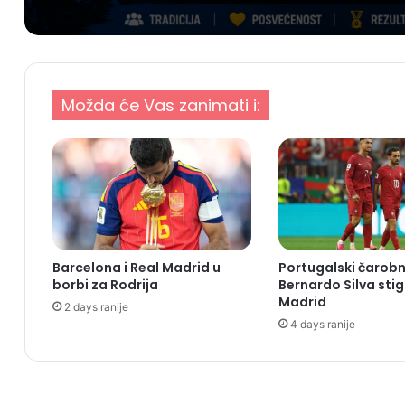
Možda će Vas zanimati i:
Barcelona i Real Madrid u
Portugalski čarobn
borbi za Rodrija
Bernardo Silva stig
Madrid
2 days ranije
4 days ranije