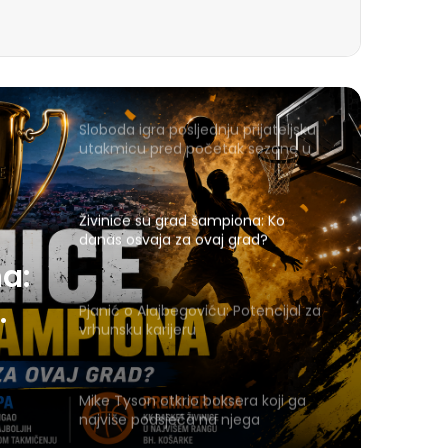
Sloboda igra posljednju prijateljsku
utakmicu pred početak sezone u
Gračanici
Živinice su grad šampiona: Ko
danas osvaja za ovaj grad?
a:
Pjanić o Alajbegoviću: Potencijal za
vrhunsku karijeru
Mike Tyson otkrio boksera koji ga
najviše podsjeća na njega