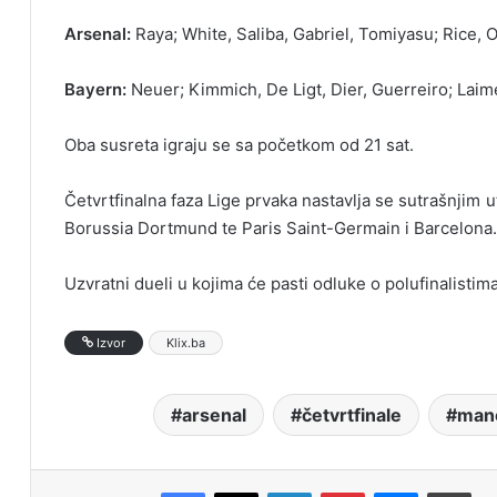
Arsenal:
Raya; White, Saliba, Gabriel, Tomiyasu; Rice, O
Bayern:
Neuer; Kimmich, De Ligt, Dier, Guerreiro; Laim
Oba susreta igraju se sa početkom od 21 sat.
Četvrtfinalna faza Lige prvaka nastavlja se sutrašnjim 
Borussia Dortmund te Paris Saint-Germain i Barcelona.
Uzvratni dueli u kojima će pasti odluke o polufinalistim
Izvor
Klix.ba
arsenal
četvrtfinale
manc
Facebook
X
LinkedIn
Pinterest
Messenger
Print