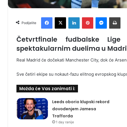
Facebook
X
LinkedIn
Pinterest
Messenger
Print
Podijelite
Četvrtfinale fudbalske Lige
spektakularnim duelima u Madri
Real Madrid će dočekati Manchester City, dok će Arsen
Sve četiri ekipe su nokaut-fazu elitnog evropskog klup
Možda će Vas zanimati i:
Leeds oborio klupski rekord
dovođenjem Jamesa
Trafforda
1 day ranije