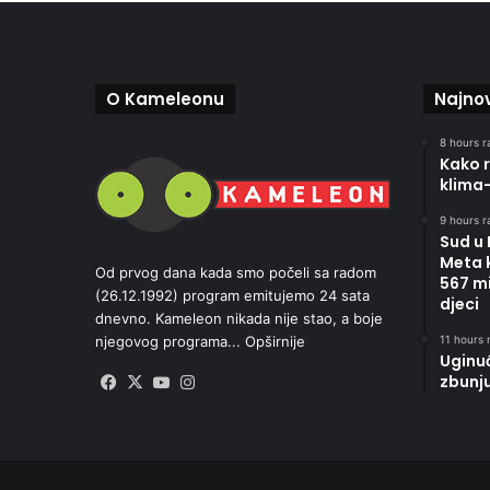
O Kameleonu
Najnov
8 hours r
Kako r
klima
9 hours r
Sud u
Meta 
Od prvog dana kada smo počeli sa radom
567 mi
(26.12.1992) program emitujemo 24 sata
djeci
dnevno. Kameleon nikada nije stao, a boje
11 hours r
njegovog programa...
Opširnije
Uginu
zbunj
Facebook
X
YouTube
Instagram