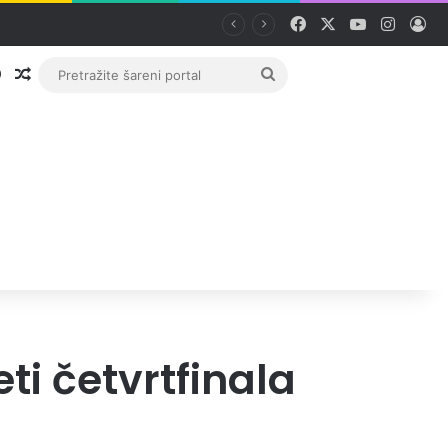
Facebook
X
YouTube
Instag
Pri
Prijava
Random članak
Pretražite
šareni
portal
ti četvrtfinala