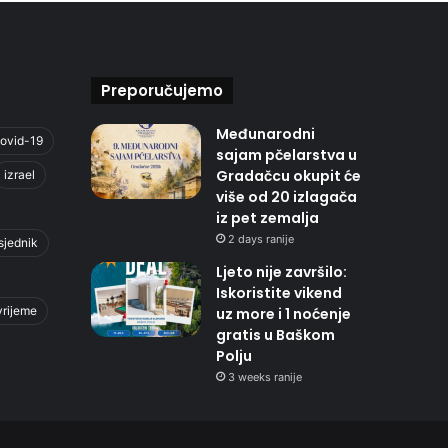
Preporučujemo
Međunarodni
ovid-19
sajam pčelarstva u
Gradačcu okupit će
izrael
više od 20 izlagača
iz pet zemalja
2 days ranije
sjednik
Ljeto nije završilo:
Iskoristite vikend
vrijeme
uz more i 1 noćenje
gratis u Baškom
Polju
3 weeks ranije