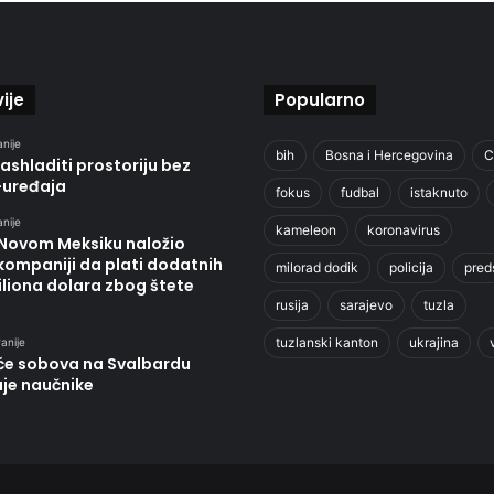
ije
Popularno
anije
bih
Bosna i Hercegovina
C
ashladiti prostoriju bez
-uređaja
fokus
fudbal
istaknuto
anije
kameleon
koronavirus
 Novom Meksiku naložio
kompaniji da plati dodatnih
milorad dodik
policija
pred
liona dolara zbog štete
rusija
sarajevo
tuzla
tuzlanski kanton
ukrajina
anije
će sobova na Svalbardu
uje naučnike