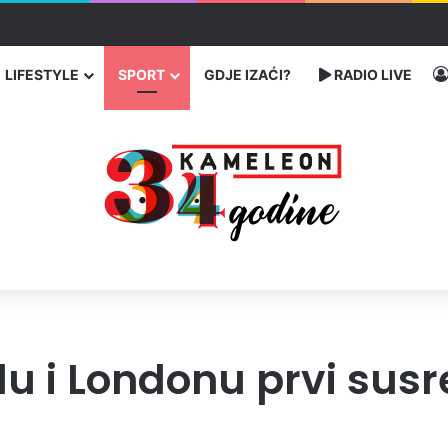
ć traže poseban status za Memorijalni centar Srebrenica
LIFESTYLE
SPORT
GDJE IZAĆI?
RADIO LIVE
 i Londonu prvi susre