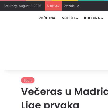
Saturday, August 8 2026
U fokusu
Zvizdić, Magazinović i Kojovi
POČETNA
VIJESTI
KULTURA
Sport
Večeras u Madridu
Lige prvaka