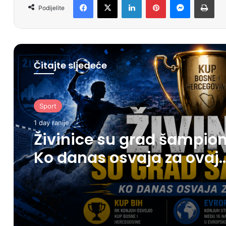
Podijelite
Čitajte sljedeće
Sport
1 day ranije
Živinice su grad šampion
Ko danas osvaja za ovaj
grad?