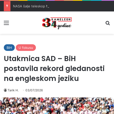
NASA šalje teleskop Nancy Grace Roman vrijedan 4 milijarde dolara u svemir
Meni
Pr
BiH
U fokusu
Utakmica SAD – BiH
postavila rekord gledanosti
na engleskom jeziku
Tarik H.
03/07/2026