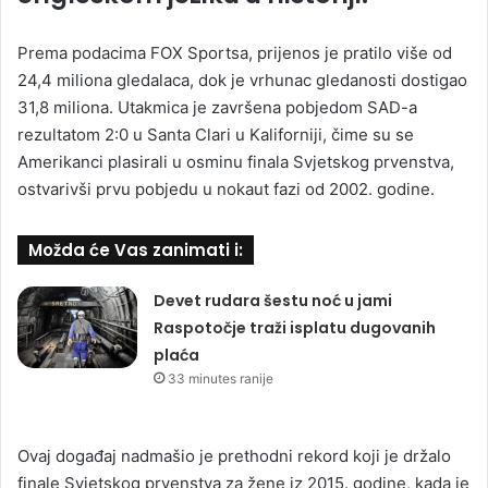
Prema podacima FOX Sportsa, prijenos je pratilo više od
24,4 miliona gledalaca, dok je vrhunac gledanosti dostigao
31,8 miliona. Utakmica je završena pobjedom SAD-a
rezultatom 2:0 u Santa Clari u Kaliforniji, čime su se
Amerikanci plasirali u osminu finala Svjetskog prvenstva,
ostvarivši prvu pobjedu u nokaut fazi od 2002. godine.
Možda će Vas zanimati i:
Devet rudara šestu noć u jami
Raspotočje traži isplatu dugovanih
plaća
33 minutes ranije
Ovaj događaj nadmašio je prethodni rekord koji je držalo
finale Svjetskog prvenstva za žene iz 2015. godine, kada je