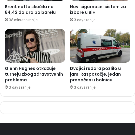
Brent nafta skočila na
Novi sigurnosni sistem za
84,42 dolara po barelu
izbore u BiH
38 minutes ranije
3 days ranije
Glenn Hughes otkazuje
Dvojici rudara pozlilo u
turneju zbog zdravstvenih
jami Raspotočje, jedan
problema
prebačen u bolnicu
3 days ranije
3 days ranije