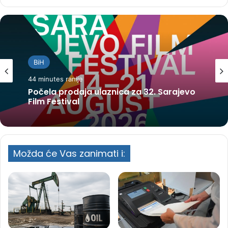
BiH
44 minutes ranije
Počela prodaja ulaznica za 32. Sarajevo
Film Festival
Možda će Vas zanimati i: