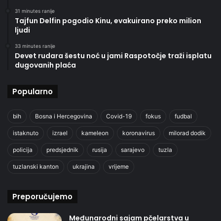
31 minutes ranije
Tajfun Delfin pogodio Kinu, evakuirano preko milion
ljudi
33 minutes ranije
Devet rudara šestu noć u jami Raspotočje traži isplatu
dugovanih plaća
Popularno
bih
Bosna i Hercegovina
Covid-19
fokus
fudbal
istaknuto
izrael
kameleon
koronavirus
milorad dodik
policija
predsjednik
rusija
sarajevo
tuzla
tuzlanski kanton
ukrajina
vrijeme
Preporučujemo
Međunarodni sajam pčelarstva u