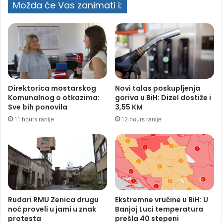
Možda će Vas zanimati i:
Direktorica mostarskog
Novi talas poskupljenja
Komunalnog o otkazima:
goriva u BiH: Dizel dostiže i
Sve bih ponovila
3,55 KM
11 hours ranije
12 hours ranije
Rudari RMU Zenica drugu
Ekstremne vrućine u BiH: U
noć proveli u jami u znak
Banjoj Luci temperatura
protesta
prešla 40 stepeni