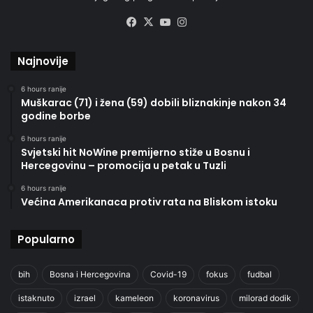
Facebook
X
YouTube
Instagram
Najnovije
6 hours ranije
Muškarac (71) i žena (59) dobili bliznakinje nakon 34
godine borbe
6 hours ranije
Svjetski hit NoWine premijerno stiže u Bosnu i
Hercegovinu – promocija u petak u Tuzli
6 hours ranije
Većina Amerikanaca protiv rata na Bliskom istoku
Popularno
bih
Bosna i Hercegovina
Covid-19
fokus
fudbal
istaknuto
izrael
kameleon
koronavirus
milorad dodik