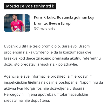
Možda će Vas zanimati i:
Faris Krkalić: Bosanski golman koji
brani za Ilves u Evropi
7 hours ranije
Uvoznik u BiH je Sejo prom d.o.o. Sarajevo. Brzom
procjenom rizika utvrđeno je da bi konzumacija ove
breskve kod djece značajno premašila akutnu referentnu
dozu, što predstavlja visok rizik po zdravlje.
Agencija je sve informacije proslijedila mjerodavnim
inspekcijskim tijelima na daljnje postupanje. Napominju da
aktivna tvar klorpirifos nije dozvoljena u Bosni i
Hercegovini i njena upotreba u fitofarmaceutskim
sredstvima nije dopuštena.