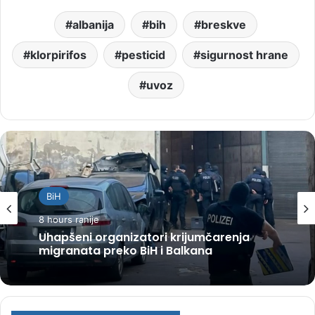
albanija
bih
breskve
klorpirifos
pesticid
sigurnost hrane
uvoz
BiH
8 hours ranije
Uhapšeni organizatori krijumčarenja
migranata preko BiH i Balkana