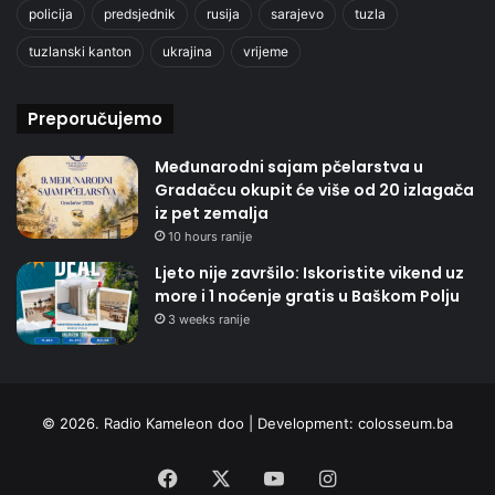
policija
predsjednik
rusija
sarajevo
tuzla
tuzlanski kanton
ukrajina
vrijeme
Preporučujemo
Međunarodni sajam pčelarstva u
Gradačcu okupit će više od 20 izlagača
iz pet zemalja
10 hours ranije
Ljeto nije završilo: Iskoristite vikend uz
more i 1 noćenje gratis u Baškom Polju
3 weeks ranije
© 2026. Radio Kameleon doo | Development:
colosseum.ba
Facebook
X
YouTube
Instagram