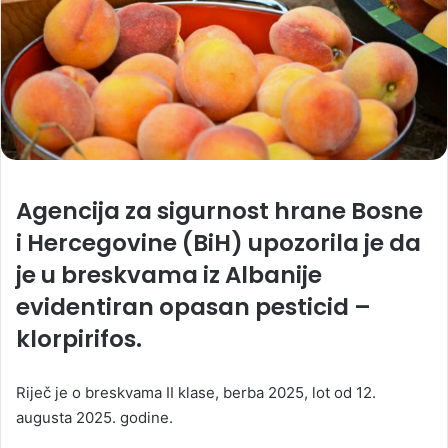
Agencija za sigurnost hrane Bosne
i Hercegovine (BiH) upozorila je da
je u breskvama iz Albanije
evidentiran opasan pesticid –
klorpirifos.
Riječ je o breskvama II klase, berba 2025, lot od 12.
augusta 2025. godine.