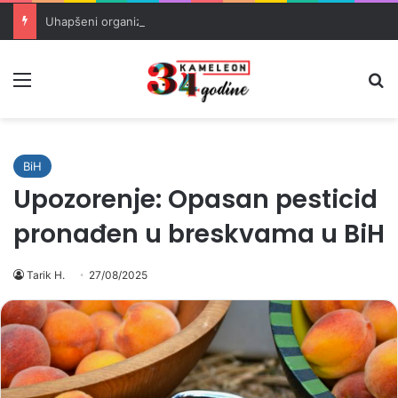
Uhapšeni organizatori krijumčarenja migranata preko BiH i Balkana
Meni
Pr
BiH
Upozorenje: Opasan pesticid
pronađen u breskvama u BiH
Tarik H.
27/08/2025