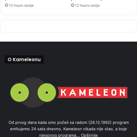
12 hours ranije
12 hours ranije
O Kameleonu
Od prvog dana kada smo počeli sa radom (26.12.1992) program
emitujemo 24 sata dnevno. Kameleon nikada nije stao, a boje
njegovog programa...
Opširnije