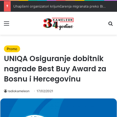
Uhapšeni organizatori krijumčarenja migranata preko BiH i Balkana
Meni
Pr
Promo
UNIQA Osiguranje dobitnik
nagrade Best Buy Award za
Bosnu i Hercegovinu
radiokameleon
17/02/2021