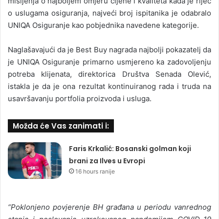
mišljenja o najboljem omjeru cijene i kvaliteta kada je riječ
o uslugama osiguranja, najveći broj ispitanika je odabralo
UNIQA Osiguranje kao pobjednika navedene kategorije.
Naglašavajući da je Best Buy nagrada najbolji pokazatelj da
je UNIQA Osiguranje primarno usmjereno ka zadovoljenju
potreba klijenata, direktorica Društva Senada Olević,
istakla je da je ona rezultat kontinuiranog rada i truda na
usavršavanju portfolia proizvoda i usluga.
Možda će Vas zanimati i:
Faris Krkalić: Bosanski golman koji
brani za Ilves u Evropi
16 hours ranije
“Poklonjeno povjerenje BH građana u periodu vanrednog