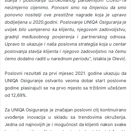
stanja i poslovanja uzrokovanog pandemijom COVID-19
neizmjerno cijenimo. Ponosni smo na činjenicu da smo
ponovno nositelji ove prestižne nagrade koja je upravo
dodijeljena u 2020.godini. Poslovanje UNIQA Osiguranja je
uvijek bilo usmjereno ka klijentu, njegovom zadovoljstvu,
gradnji međusobnog povjerenja i partnerskog odnosa.
Upravo to ukazuje i naša poslovna strategija koja u centar
poslovanja stavlja klijenta i njegovo zadovoljstvo na čemu
ćemo dodatno raditi u narednom periodu”,
istakla je Olević.
Poslovni rezultati za prvi mjesec 2021. godine ukazuju da
UNIQA Osiguranje ostvarilo veoma dobar start poslovne
godine plasirajući se na prvo mjesto sa tržišnim učešćem
od 12,69%.
Za UNIQA Osiguranje je značajan poslovni cilj kontinuirano
uvođenje inovacija u skladu sa trendovima okruženja.
Jedna od najnovijih je i mogućnost da klijenti nakon svake