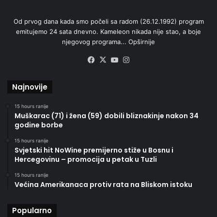
Od prvog dana kada smo počeli sa radom (26.12.1992) program
emitujemo 24 sata dnevno. Kameleon nikada nije stao, a boje
njegovog programa...
Opširnije
Facebook
X
YouTube
Instagram
Najnovije
15 hours ranije
Muškarac (71) i žena (59) dobili bliznakinje nakon 34
godine borbe
15 hours ranije
Svjetski hit NoWine premijerno stiže u Bosnu i
Hercegovinu – promocija u petak u Tuzli
15 hours ranije
Većina Amerikanaca protiv rata na Bliskom istoku
Popularno