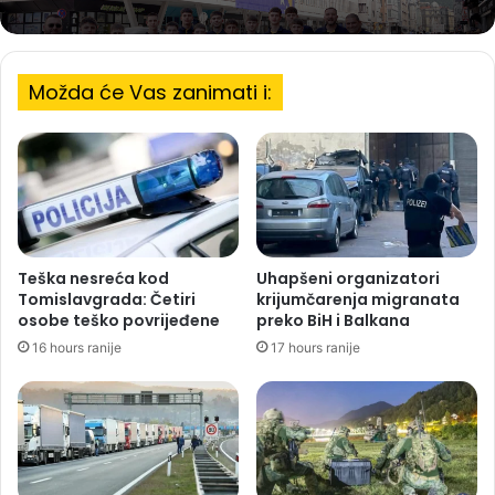
Možda će Vas zanimati i:
Teška nesreća kod
Uhapšeni organizatori
Tomislavgrada: Četiri
krijumčarenja migranata
osobe teško povrijeđene
preko BiH i Balkana
16 hours ranije
17 hours ranije