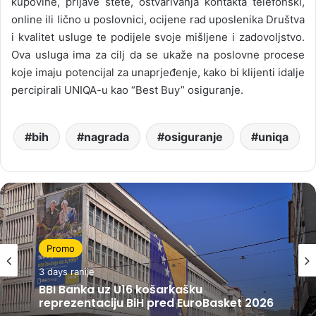
kupovine, prijave štete, ostvarivanja kontakta telefonski,
online ili lično u poslovnici, ocijene rad uposlenika Društva
i kvalitet usluge te podijele svoje mišljene i zadovoljstvo.
Ova usluga ima za cilj da se ukaže na poslovne procese
koje imaju potencijal za unaprjeđenje, kako bi klijenti idalje
percipirali UNIQA-u kao “Best Buy” osiguranje.
bih
nagrada
osiguranje
uniqa
Promo
3 days ranije
BBI Banka uz U16 košarkašku
reprezentaciju BiH pred EuroBasket 2026