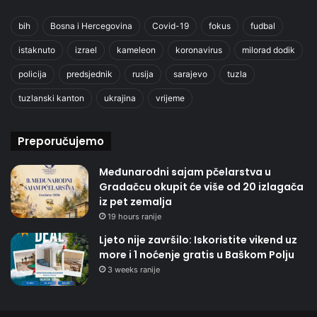
bih
Bosna i Hercegovina
Covid-19
fokus
fudbal
istaknuto
izrael
kameleon
koronavirus
milorad dodik
policija
predsjednik
rusija
sarajevo
tuzla
tuzlanski kanton
ukrajina
vrijeme
Preporučujemo
Međunarodni sajam pčelarstva u
Gradačcu okupit će više od 20 izlagača
iz pet zemalja
19 hours ranije
Ljeto nije završilo: Iskoristite vikend uz
more i 1 noćenje gratis u Baškom Polju
3 weeks ranije