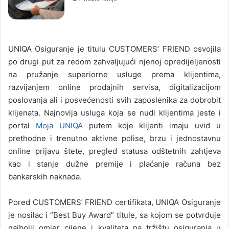
UNIQA Osiguranje je titulu CUSTOMERS’ FRIEND osvojila
po drugi put za redom zahvaljujući njenoj opredijeljenosti
na pružanje superiorne usluge prema klijentima,
razvijanjem online prodajnih servisa, digitalizacijom
poslovanja ali i posvećenosti svih zaposlenika za dobrobit
klijenata. Najnovija usluga koja se nudi klijentima jeste i
portal
Moja UNIQA
putem koje klijenti imaju uvid u
prethodne i trenutno aktivne polise, brzu i jednostavnu
online prijavu štete, pregled statusa odštetnih zahtjeva
kao i stanje dužne premije i plaćanje računa bez
bankarskih naknada.
Pored CUSTOMERS’ FRIEND certifikata, UNIQA Osiguranje
je nosilac i “Best Buy Award” titule, sa kojom se potvrđuje
najbolji omjer cijene i kvaliteta na tržištu osiguranja u