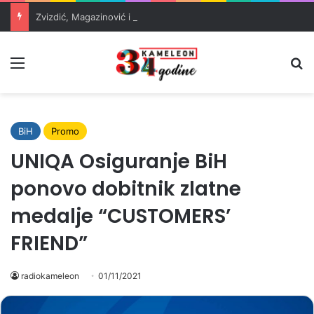
Zvizdić, Magazinović i Kojović traže poseban status za Memorijalni centar Srebrenica
Meni
Pr
BiH
Promo
UNIQA Osiguranje BiH
ponovo dobitnik zlatne
medalje “CUSTOMERS’
FRIEND”
radiokameleon
01/11/2021