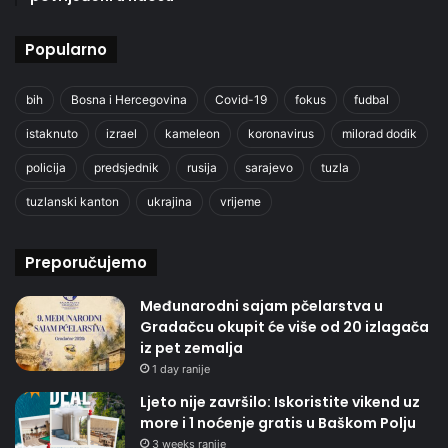
Popularno
bih
Bosna i Hercegovina
Covid-19
fokus
fudbal
istaknuto
izrael
kameleon
koronavirus
milorad dodik
policija
predsjednik
rusija
sarajevo
tuzla
tuzlanski kanton
ukrajina
vrijeme
Preporučujemo
Međunarodni sajam pčelarstva u
Gradačcu okupit će više od 20 izlagača
iz pet zemalja
1 day ranije
Ljeto nije završilo: Iskoristite vikend uz
more i 1 noćenje gratis u Baškom Polju
3 weeks ranije