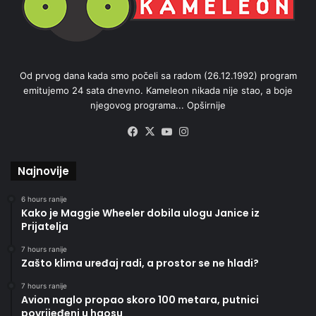
Od prvog dana kada smo počeli sa radom (26.12.1992) program
emitujemo 24 sata dnevno. Kameleon nikada nije stao, a boje
njegovog programa...
Opširnije
Facebook
X
YouTube
Instagram
Najnovije
6 hours ranije
Kako je Maggie Wheeler dobila ulogu Janice iz
Prijatelja
7 hours ranije
Zašto klima uređaj radi, a prostor se ne hladi?
7 hours ranije
Avion naglo propao skoro 100 metara, putnici
povrijeđeni u haosu