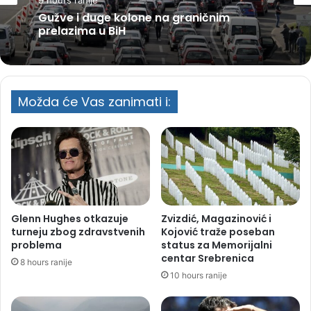
Gužve i duge kolone na graničnim
prelazima u BiH
Možda će Vas zanimati i:
Glenn Hughes otkazuje
Zvizdić, Magazinović i
turneju zbog zdravstvenih
Kojović traže poseban
problema
status za Memorijalni
centar Srebrenica
8 hours ranije
10 hours ranije