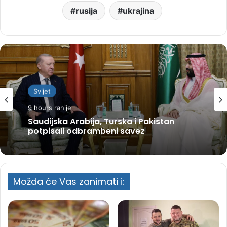
rusija
ukrajina
Svijet
9 hours ranije
Saudijska Arabija, Turska i Pakistan
potpisali odbrambeni savez
Možda će Vas zanimati i: