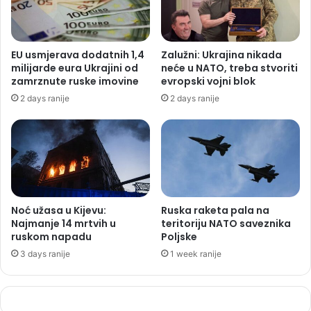
EU usmjerava dodatnih 1,4
Zalužni: Ukrajina nikada
milijarde eura Ukrajini od
neće u NATO, treba stvoriti
zamrznute ruske imovine
evropski vojni blok
2 days ranije
2 days ranije
Noć užasa u Kijevu:
Ruska raketa pala na
Najmanje 14 mrtvih u
teritoriju NATO saveznika
ruskom napadu
Poljske
3 days ranije
1 week ranije