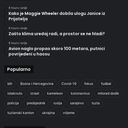
8 hours ranije
Kako je Maggie Wheeler dobila ulogu Janice iz
Prijatelja
8 hours ranije
Zašto klima uređaj radi, a prostor se ne hladi?
8 hours ranije
Avion naglo propao skoro 100 metara, putnici
povrijeđeni u haosu
Popularno
bih
Bosna i Hercegovina
Covid-19
fokus
fudbal
istaknuto
izrael
kameleon
koronavirus
milorad dodik
policija
predsjednik
rusija
sarajevo
tuzla
tuzlanski kanton
ukrajina
vrijeme