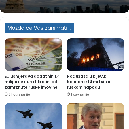
Možda će Vas zanimati i:
EU usmjerava dodatnih 1,4
Noć užasa u Kijevu:
milijarde eura Ukrajini od
Najmanje 14 mrtvih u
zamrznute ruske imovine
ruskom napadu
8 hours ranije
1 day ranije