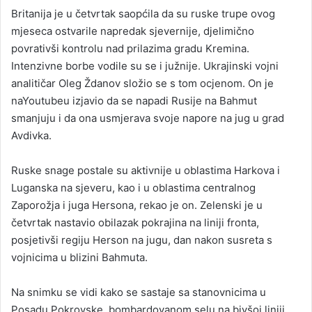
Britanija je u četvrtak saopćila da su ruske trupe ovog
mjeseca ostvarile napredak sjevernije, djelimično
povrativši kontrolu nad prilazima gradu Kremina.
Intenzivne borbe vodile su se i južnije. Ukrajinski vojni
analitičar Oleg Ždanov složio se s tom ocjenom. On je
naYoutubeu izjavio da se napadi Rusije na Bahmut
smanjuju i da ona usmjerava svoje napore na jug u grad
Avdivka.
Ruske snage postale su aktivnije u oblastima Harkova i
Luganska na sjeveru, kao i u oblastima centralnog
Zaporožja i juga Hersona, rekao je on. Zelenski je u
četvrtak nastavio obilazak pokrajina na liniji fronta,
posjetivši regiju Herson na jugu, dan nakon susreta s
vojnicima u blizini Bahmuta.
Na snimku se vidi kako se sastaje sa stanovnicima u
Posadu Pokrovske, bombardovanom selu na bivšoj liniji