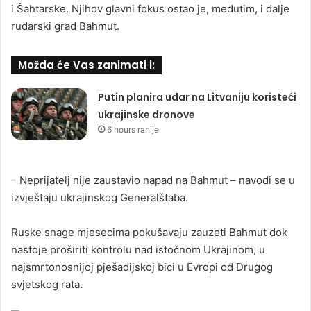
i Šahtarske. Njihov glavni fokus ostao je, međutim, i dalje
rudarski grad Bahmut.
Možda će Vas zanimati i:
Putin planira udar na Litvaniju koristeći
ukrajinske dronove
6 hours ranije
– Neprijatelj nije zaustavio napad na Bahmut – navodi se u
izvještaju ukrajinskog Generalštaba.
Ruske snage mjesecima pokušavaju zauzeti Bahmut dok
nastoje proširiti kontrolu nad istočnom Ukrajinom, u
najsmrtonosnijoj pješadijskoj bici u Evropi od Drugog
svjetskog rata.