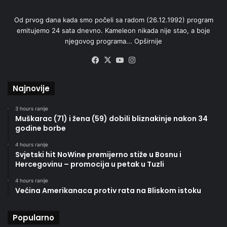
Od prvog dana kada smo počeli sa radom (26.12.1992) program
emitujemo 24 sata dnevno. Kameleon nikada nije stao, a boje
njegovog programa...
Opširnije
Facebook
X
YouTube
Instagram
Najnovije
3 hours ranije
Muškarac (71) i žena (59) dobili bliznakinje nakon 34
godine borbe
4 hours ranije
Svjetski hit NoWine premijerno stiže u Bosnu i
Hercegovinu – promocija u petak u Tuzli
4 hours ranije
Većina Amerikanaca protiv rata na Bliskom istoku
Popularno