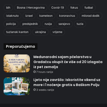
bih
Bosna i Hercegovina
Covid-19
fokus
fudbal
istaknuto
izrael
kameleon
koronavirus
milorad dodik
policija
predsjednik
rusija
sarajevo
tuzla
tuzlanski kanton
ukrajina
vrijeme
Preporučujemo
Međunarodni sajam pčelarstva u
Gradačcu okupit će više od 20 izlagača
iz pet zemalja
7 hours ranije
Ljeto nije završilo: Iskoristite vikend uz
more i 1 noćenje gratis u Baškom Polju
3 weeks ranije