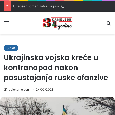
Uhapšeni organizatori krijumčarenja migranata preko BiH i Balkana
Meni
Pr
Svijet
Ukrajinska vojska kreće u
kontranapad nakon
posustajanja ruske ofanzive
radiokameleon
24/03/2023