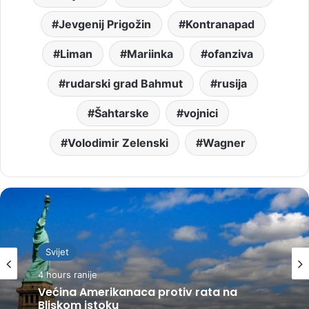
Jevgenij Prigožin
Kontranapad
Liman
Mariinka
ofanziva
rudarski grad Bahmut
rusija
Šahtarske
vojnici
Volodimir Zelenski
Wagner
Svijet
4 hours ranije
Većina Amerikanaca protiv rata na
Bliskom istoku