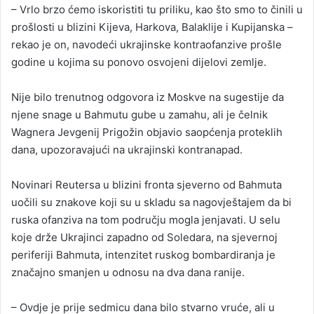
– Vrlo brzo ćemo iskoristiti tu priliku, kao što smo to činili u
prošlosti u blizini Kijeva, Harkova, Balaklije i Kupijanska –
rekao je on, navodeći ukrajinske kontraofanzive prošle
godine u kojima su ponovo osvojeni dijelovi zemlje.
Nije bilo trenutnog odgovora iz Moskve na sugestije da
njene snage u Bahmutu gube u zamahu, ali je čelnik
Wagnera Jevgenij Prigožin objavio saopćenja proteklih
dana, upozoravajući na ukrajinski kontranapad.
Novinari Reutersa u blizini fronta sjeverno od Bahmuta
uočili su znakove koji su u skladu sa nagovještajem da bi
ruska ofanziva na tom području mogla jenjavati. U selu
koje drže Ukrajinci zapadno od Soledara, na sjevernoj
periferiji Bahmuta, intenzitet ruskog bombardiranja je
značajno smanjen u odnosu na dva dana ranije.
– Ovdje je prije sedmicu dana bilo stvarno vruće, ali u