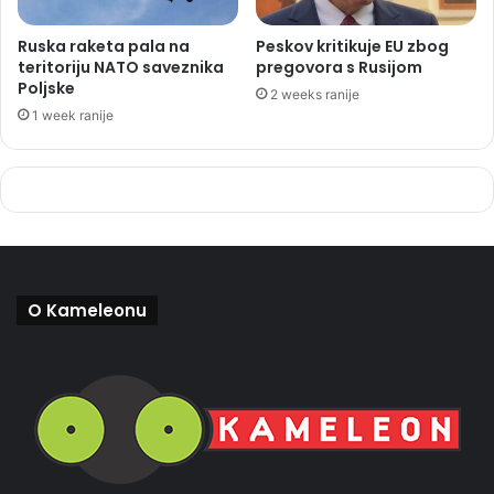
Ruska raketa pala na
Peskov kritikuje EU zbog
teritoriju NATO saveznika
pregovora s Rusijom
Poljske
2 weeks ranije
1 week ranije
O Kameleonu