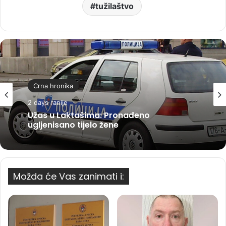
tužilaštvo
Crna hronika
2 days ranije
Užas u Laktašima: Pronađeno
ugljenisano tijelo žene
Možda će Vas zanimati i: