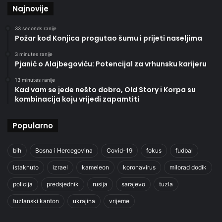
Najnovije
33 seconds ranije
Požar kod Konjica progutao šumu i prijeti naseljima
3 minutes ranije
Pjanić o Alajbegoviću: Potencijal za vrhunsku karijeru
13 minutes ranije
Kad vam se jede nešto dobro, Old Story i Korpa su
kombinacija koju vrijedi zapamtiti
Popularno
bih
Bosna i Hercegovina
Covid-19
fokus
fudbal
istaknuto
izrael
kameleon
koronavirus
milorad dodik
policija
predsjednik
rusija
sarajevo
tuzla
tuzlanski kanton
ukrajina
vrijeme