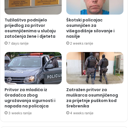
Tužilaštvo podnijelo
Škotski policajac
prijedlog za pritvor
osumnjičen za
osumnjičenima u slučaju
višegodišnje silovanje i
zatočenja žene i djeteta
nasilje
7 days ranije
2 weeks ranije
Pritvor za mladića iz
Zatražen pritvor za
Gradačca zbog
muškarca osumnjičenog
ugrožavanja sigurnosti i
za prijetnje puškom kod
napada na policajca
Srebrenika
3 weeks ranije
4 weeks ranije