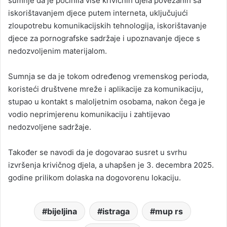
sumnje da je počinila više krivičnih djela povezanih sa
iskorištavanjem djece putem interneta, uključujući
zloupotrebu komunikacijskih tehnologija, iskorištavanje
djece za pornografske sadržaje i upoznavanje djece s
nedozvoljenim materijalom.
Sumnja se da je tokom određenog vremenskog perioda,
koristeći društvene mreže i aplikacije za komunikaciju,
stupao u kontakt s maloljetnim osobama, nakon čega je
vodio neprimjerenu komunikaciju i zahtijevao
nedozvoljene sadržaje.
Također se navodi da je dogovarao susret u svrhu
izvršenja krivičnog djela, a uhapšen je 3. decembra 2025.
godine prilikom dolaska na dogovorenu lokaciju.
bijeljina
istraga
mup rs