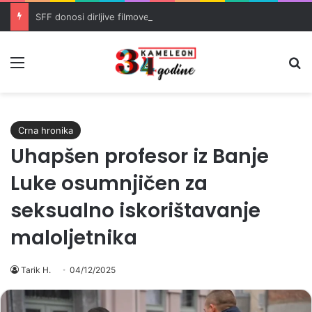
SFF donosi dirljive filmove o ratnim traumama i trijumfu života
Meni
Pr
Crna hronika
Uhapšen profesor iz Banje
Luke osumnjičen za
seksualno iskorištavanje
maloljetnika
Tarik H.
04/12/2025