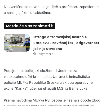
Nezvanično se navodi da je riječ o profesoru zaposlenom
u srednjoj školi u Laktašima.
Možda će Vas zanimati i:
Istraga o tramvajskoj nesreći u
Sarajevu u završnoj fazi, odgovornost
još nije utvrđena
2 days ranije
Podsjetimo, policijski službenici Jedinice za
visokotehnološki kriminalitet Uprave kriminalističke
policije MUP-a Republike Srpske u sklopu operativne
akcije “Karika” jučer su uhapsili M.S. iz Banje Luke.
Prema navodima MUP-a RS, osoba je lišena slobode zbog