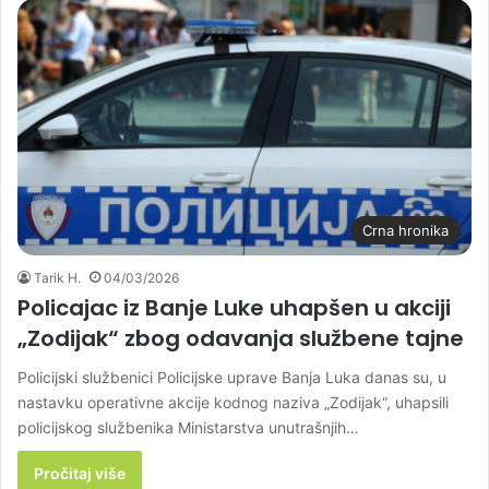
Crna hronika
Tarik H.
04/03/2026
Policajac iz Banje Luke uhapšen u akciji
„Zodijak“ zbog odavanja službene tajne
Policijski službenici Policijske uprave Banja Luka danas su, u
nastavku operativne akcije kodnog naziva „Zodijak“, uhapsili
policijskog službenika Ministarstva unutrašnjih…
Pročitaj više