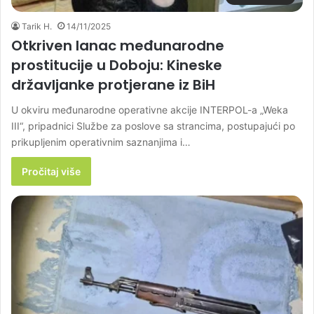
Tarik H.
14/11/2025
Otkriven lanac međunarodne
prostitucije u Doboju: Kineske
državljanke protjerane iz BiH
U okviru međunarodne operativne akcije INTERPOL-a „Weka
III“, pripadnici Službe za poslove sa strancima, postupajući po
prikupljenim operativnim saznanjima i…
Pročitaj više