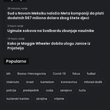
39 minutes ranije
Sud u Novom Meksiku naložio Meta kompaniji da plati
dodatnih 567 miliona dolara zbog štete djeci
3 hours ranije
Uginuće sobova na Svalbardu zbunjuje naučnike
19 hours ranije
Kako je Maggie Wheeler dobila ulogu Janice iz
Prijatelja
Popularno
bih
Bosna i Hercegovina
Covid-19
fokus
fudbal
istaknuto
izrael
kameleon
koronavirus
milorad dodik
policija
predsjednik
rusija
sarajevo
tuzla
tuzlanski kanton
ukrajina
vrijeme