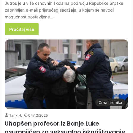
Jutros je u više osnovnih škola na području Republike Srpske
zaprimljen e-mail prijetećeg sadržaja, u kojem se navodi
mogućnost postavljene…
Pročitaj više
Crna hronika
Tarik H.
04/12/2025
Uhapšen profesor iz Banje Luke
osumnjičen za seksualno iskorištavanje