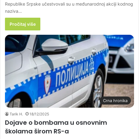
Republike Srpske učestvovali su u međunarodnoj akciji kodnog
naziva…
Pročitaj više
Crna hronika
Tarik H.
18/12/2025
Dojave o bombama u osnovnim
školama širom RS-a