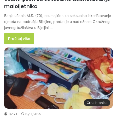
maloljetnika
Banjalučanin M.S. (70), osumnjičen za seksualno iskorištavanje
djeteta na području Bijeljine, predat je u nadležnost Okružnog
javnog tužilaštva u Bijeljini.…
Pročitaj više
Crna hronika
Tarik H.
19/11/2025